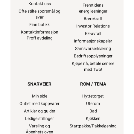
Kontakt oss
Fremtidens
Ofte stilte spørsmål og
energiløsninger
svar
Bærekraft
Finn butikk
Investor Relations
Kontaktinformasjon
EE-avfall
Proff avdeling
Informasjonskapsler
Samsvarserklæring
Bedriftsopplysninger
Kjøpe nå, betale senere
med Two!
SNARVEIER
ROM / TEMA
Min side
Hyttetorget
Outlet med kuppvarer
Uterom
Artikler og guider
Bad
Ledige stillinger
Kjøkken
Varsling og
Startpakke/Pakkeløsning
Åpenhetsloven