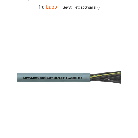
fra
Lapp
3G0,5
Se/Still ett spørsmål (
)