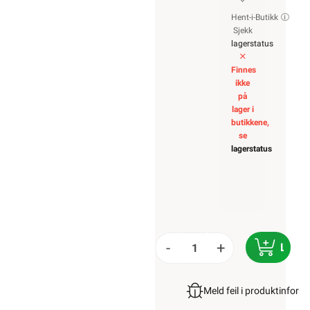
Hent-i-Butikk
Sjekk
lagerstatus
Finnes
ikke
på
lager i
butikkene,
se
lagerstatus
-
+
LEGG 
Meld feil i produktinfor