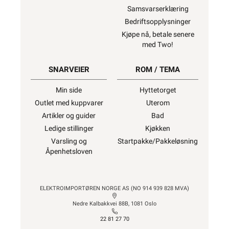
Samsvarserklæring
Bedriftsopplysninger
Kjøpe nå, betale senere
med Two!
SNARVEIER
ROM / TEMA
Min side
Hyttetorget
Outlet med kuppvarer
Uterom
Artikler og guider
Bad
Ledige stillinger
Kjøkken
Varsling og
Startpakke/Pakkeløsning
Åpenhetsloven
ELEKTROIMPORTØREN NORGE AS (NO 914 939 828 MVA)
Nedre Kalbakkvei 88B, 1081 Oslo
22 81 27 70