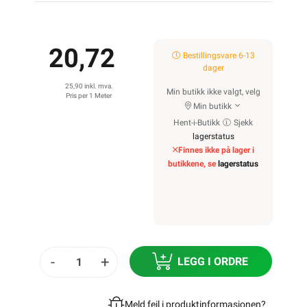
20,72
Bestillingsvare 6-13
dager
25,90 inkl. mva.
Min butikk ikke valgt, velg
Pris per 1 Meter
Min butikk
Hent-i-Butikk
Sjekk
lagerstatus
Finnes ikke på lager i
butikkene, se
lagerstatus
-
+
LEGG I ORDRE
Meld feil i produktinformasjonen?