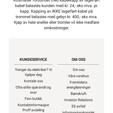
Kostnader forbundet med kabelkapp av lagerført
kabel belastes kunden med kr. 24,- eks mva. pr.
kapp. Kapping av IKKE lagerført kabel på
trommel belastes med gebyr kr. 400,- eks mva.
Kjøp av hele sneller eller tromler vil ikke medføre
omkostninger.
KUNDESERVICE
OM OSS
Trenger du elektriker? Vi
Om oss
hjelper deg
Våre varehus
Kontakt oss
Fremtidens
Ofte stilte spørsmål og
energiløsninger
svar
Bærekraft
Finn butikk
Investor Relations
Kontaktinformasjon
EE-avfall
Proff avdeling
Informasjonskapsler