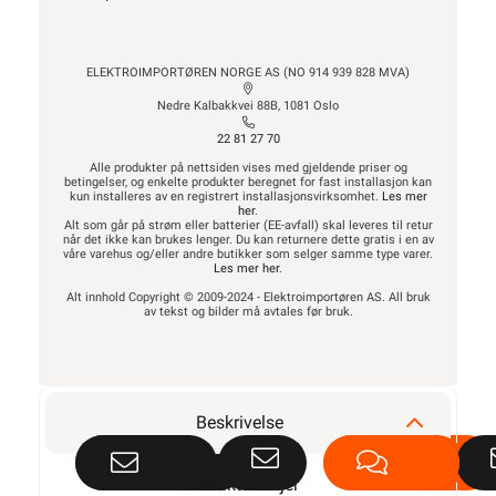
ELEKTROIMPORTØREN NORGE AS (NO 914 939 828 MVA)
Nedre Kalbakkvei 88B, 1081 Oslo
22 81 27 70
Alle produkter på nettsiden vises med gjeldende priser og
betingelser, og enkelte produkter beregnet for fast installasjon kan
kun installeres av en registrert installasjonsvirksomhet.
Les mer
her
.
Alt som går på strøm eller batterier (EE-avfall) skal leveres til retur
når det ikke kan brukes lenger. Du kan returnere dette gratis i en av
våre varehus og/eller andre butikker som selger samme type varer.
Les mer her
.
Alt innhold Copyright © 2009-2024 - Elektroimportøren AS. All bruk
av tekst og bilder må avtales før bruk.
Beskrivelse
Produktdetaljer