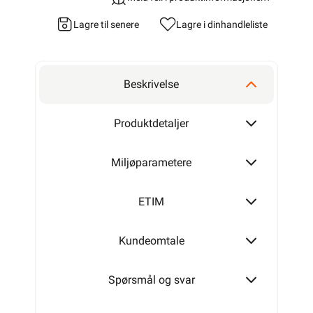
Lagre til senere
Lagre i din
handleliste
Beskrivelse
Produktdetaljer
Miljøparametere
ETIM
Kundeomtale
Spørsmål og svar