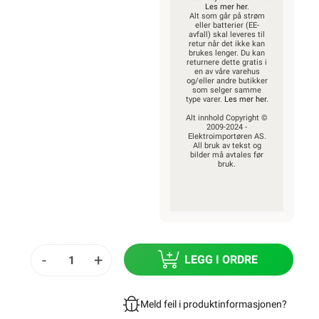
Les mer her
.
Alt som går på strøm
eller batterier (EE-
avfall) skal leveres til
retur når det ikke kan
brukes lenger. Du kan
returnere dette gratis i
en av våre varehus
og/eller andre butikker
som selger samme
type varer.
Les mer her
.
Alt innhold Copyright ©
2009-2024 -
Elektroimportøren AS.
All bruk av tekst og
bilder må avtales før
bruk.
-
+
LEGG I ORDRE
Meld feil i produktinformasjonen?