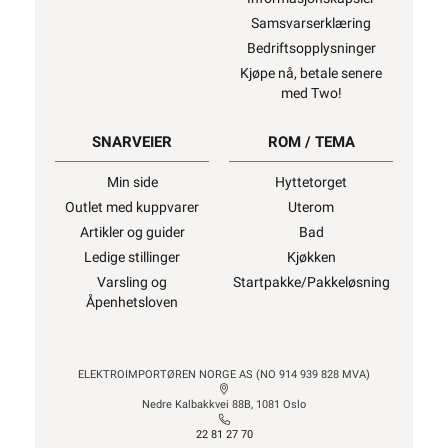
Samsvarserklæring
Bedriftsopplysninger
Kjøpe nå, betale senere
med Two!
SNARVEIER
ROM / TEMA
Min side
Hyttetorget
Outlet med kuppvarer
Uterom
Artikler og guider
Bad
Ledige stillinger
Kjøkken
Varsling og
Startpakke/Pakkeløsning
Åpenhetsloven
ELEKTROIMPORTØREN NORGE AS (NO 914 939 828 MVA)
Nedre Kalbakkvei 88B, 1081 Oslo
22 81 27 70