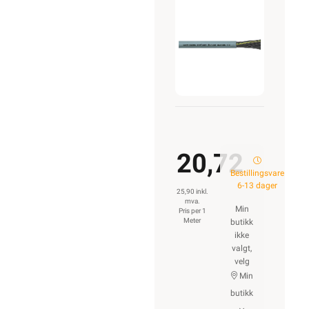
3G0,5
20,72
Bestillingsvare
6-13 dager
25,90 inkl.
mva.
Min
Pris per 1
Meter
butikk
ikke
valgt,
velg
Min
butikk