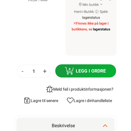
Pris per 1 Meter
Min butikk
Hent-i-Butikk
Sjekk
lagerstatus
Finnes ikke på lager i
butikkene, se
lagerstatus
-
+
LEGG I ORDRE
Meld feil i produktinformasjonen?
Lagre til senere
Lagre i din
handleliste
Beskrivelse