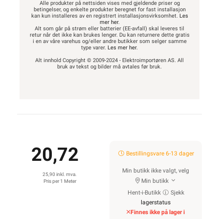
Alle produkter på nettsiden vises med gjeldende priser og
betingelser, og enkelte produkter beregnet for fast installasjon
kan kun installeres av en registrert installasjonsvirksomhet.
Les
mer her
.
Alt som går på strøm eller batterier (EE-avfall) skal leveres til
retur når det ikke kan brukes lenger. Du kan returnere dette gratis
i en av våre varehus og/eller andre butikker som selger samme
type varer.
Les mer her
.
Alt innhold Copyright © 2009-2024 - Elektroimportøren AS. All
bruk av tekst og bilder må avtales før bruk.
20,72
Bestillingsvare 6-13 dager
Min butikk ikke valgt, velg
25,90 inkl. mva.
Min butikk
Pris per 1 Meter
Hent-i-Butikk
Sjekk
lagerstatus
Finnes ikke på lager i