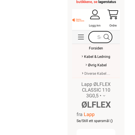
butikkene, se
lagerstatus
Logg inn
Ordre
Forsiden
Kabel & Ledning
Øvrig Kabel
Diverse Kabel
Lapp ØLFLEX
CLASSIC 110
3G0,5 •
ØLFLEX
fra
Lapp
CLASSIC
Se/Still ett spørsmål (
)
110