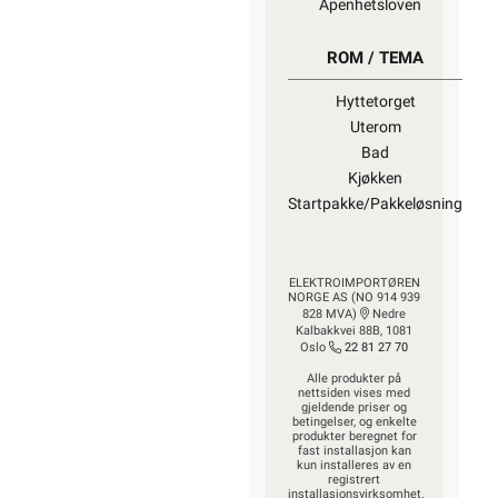
Åpenhetsloven
ROM / TEMA
Hyttetorget
Uterom
Bad
Kjøkken
Startpakke/Pakkeløsning
ELEKTROIMPORTØREN
NORGE AS (NO 914 939
828 MVA)
Nedre
Kalbakkvei 88B, 1081
Oslo
22 81 27 70
Alle produkter på
nettsiden vises med
gjeldende priser og
betingelser, og enkelte
produkter beregnet for
fast installasjon kan
kun installeres av en
registrert
installasjonsvirksomhet.