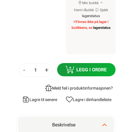
Min butikk
Hent-i-Butikk
Sjekk
lagerstatus
Finnes ikke på lager i
butikkene, se
lagerstatus
-
+
LEGG I ORDRE
Meld feil i produktinformasjonen?
Lagre til senere
Lagre i din
handleliste
Beskrivelse