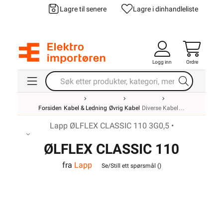
Lagre til senere
Lagre i din
handleliste
Logg inn
Ordre
Forsiden
Kabel & Ledning
Øvrig Kabel
Diverse Kabel
Lapp ØLFLEX CLASSIC 110 3G0,5 •
ØLFLEX CLASSIC 110
fra
Lapp
3G0,5
Se/Still ett spørsmål (
)