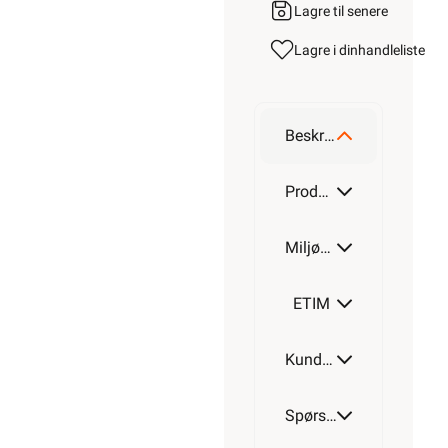
Lagre til senere
Lagre i din
handleliste
Beskrivelse
Produktdetaljer
Miljøparametere
ETIM
Kundeomtale
Spørsmål og svar