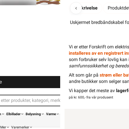
Beskrivelse
Produktdet
Uskjermet bredbåndskabel fo
Vi er etter Forskrift om elektr
installeres av en registrert 
som forbruker selv lovlig kan 
samfunnssikkerhet og bereds
Alt som går på
strøm eller bat
andre butikker som selger sa
e
Vi kapper det meste av
lagerf
på kr. 600,- fra vår produsent
n
Elbillader
Belysning
Varme
Mer
Varemerker