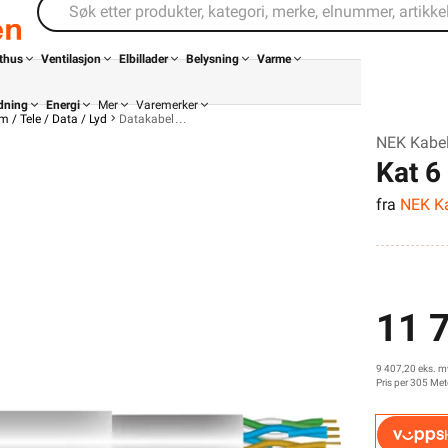
thus
Ventilasjon
Elbillader
Belysning
Varme
dning
Energi
Mer
Varemerker
 / Tele / Data / Lyd
Datakabel
NEK Kabel
Kat 6
fra
NEK K
11 7
Din butikk
Kontakt
9 407,20 eks. m
oss
Pris per 305 Met