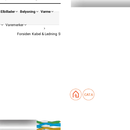
Elbillader
Belysning
Varme
r
Varemerker
Forsiden
Kabel & Ledning
Svakstrøm / Tele / Data / Lyd
Datakabel
NEK Kabel Cat 6 UT
Kat 6
fra
11 759,
9 407,20 eks. mva.
Pris per 305 Meter
Hurtigkass