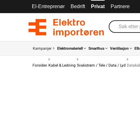
El-Entreprenør
Bedrift
Privat
Partnere
Kampanjer
Elektromateriell
Smarthus
Ventilasjon
Elb
Forsiden
Kabel & Ledning
Svakstrøm / Tele / Data / Lyd
Dataka