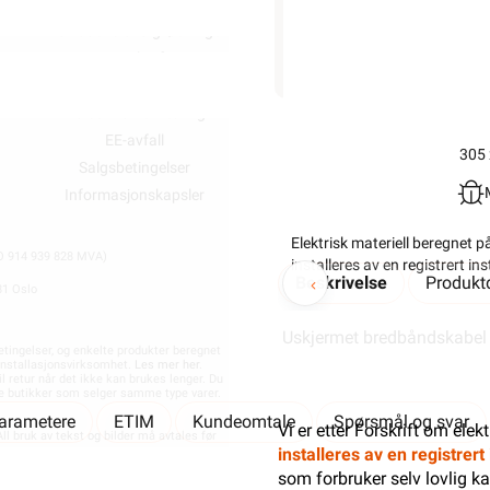
lagerstatus
Våre partner
Outlet med kuppv
Fremtidens energiløsninger
Kundeklubb
Salgspakning: 305 Meter
Bærekraft
Artikler og guid
Investor Relations
Ledige stillinge
Personvernerklæring
Varsling og Åpenhet
EE-avfall
305 
Salgsbetingelser
Informasjonskapsler
Elektrisk materiell beregnet p
914 939 828 MVA)
installeres av en registrert i
Beskrivelse
Produktd
81 Oslo
Uskjermet bredbåndskabel 
etingelser, og enkelte produkter beregnet
t installasjonsvirksomhet.
Les mer her
.
il retur når det ikke kan brukes lenger. Du
dre butikker som selger samme type varer.
parametere
ETIM
Kundeomtale
Spørsmål og svar
Vi er etter Forskrift om elek
ll bruk av tekst og bilder må avtales før
installeres av en registrer
som forbruker selv lovlig ka