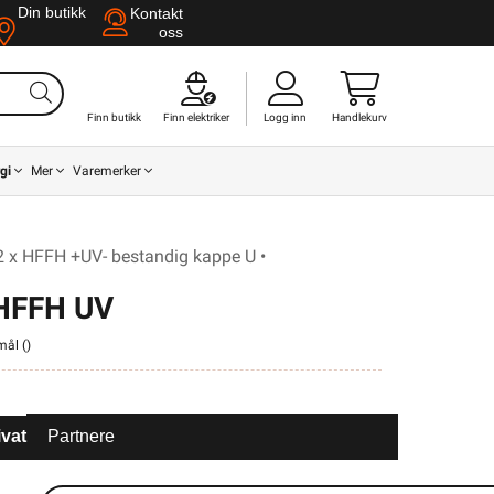
Din butikk
Kontakt
oss
Finn butikk
Finn elektriker
Logg inn
Handlekurv
gi
Mer
Varemerker
 2 x HFFH +UV- bestandig kappe U •
 HFFH UV
mål (
)
ivat
Partnere