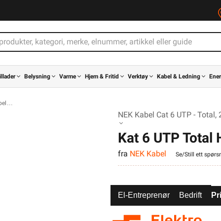
illader
Belysning
Varme
Hjem & Fritid
Verktøy
Kabel & Ledning
Ener
bel
NEK Kabel Cat 6 UTP - Total,
Kat 6 UTP Total
fra
NEK Kabel
Se/Still ett spørs
El-Entreprenør
Bedrift
Pr