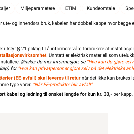
Salgspakning: 305 Meter
aljer
Miljøparametere
ETIM
Kundeomtale
Spø
El-Entreprenør
Bedrift
Privat
Partnere
r ute- og innendørs bruk, kabelen har dobbel kappe hvor begge
Kampanjer
Elektromateriell
Smarthus
Ventilasjon
Elbillader
isk utstyr § 21 pliktig til å informere våre forbrukere at installas
Belysning
Varme
Hjem & Fritid
installasjonsvirksomhet
. Unntatt er elektrisk materiell som utelukk
installere.
Ønsker du mer informasjon, se
”Hva kan du gjøre selv
Verktøy
Kabel & Ledning
Energi
kap) for
“Hva kan privatpersoner gjøre selv på det elektriske anl
terier (EE-avfall) skal leveres til retur
når det ikke kan brukes le
Mer
Varemerker
Din butikk
Kontakt
mme type varer.
“Når EE-produkter blir avfall”
oss
ørt kabel og ledning til ønsket lengde for kun kr. 30,-
per kapp.
Finn butikk
Finn elektriker
Logg inn
Handlekurv