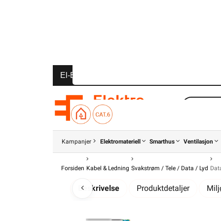
El-Entreprenør
Bedrift
Privat
Partnere
Kampanjer
Elektromateriell
Smarthus
Ventilasjon
Forsiden
Kabel & Ledning
Svakstrøm / Tele / Data / Lyd
Dat
Beskrivelse
Produktdetaljer
Mil
Uskjermet bredbåndskabel for ut