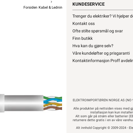
KUNDESERVICE
Forsiden
Kabel & Ledning
Svakstrøm / Tele / Data / Lyd
Datakabel
NEK Kabel Cat 6 
Trenger du elektriker? Vi hjelper 
Kontakt oss
Kat 
Ofte stilte spørsmål og svar
f
Finn butikk
Hva kan du gjøre selv?
Våre kundeløfter og prisgaranti
Kontaktinformasjon Proff avdeli
11 759
9 407,20 eks. mva
Pris per 305 Mete
ELEKTROIMPORTØREN NORGE AS (NO 9
Hurtigk
Alle produkter på nettsiden vises med gj
installasjon kan kun installe
Alt som går på strøm eller batterier (EE
returnere dette gratis i en av våre vare
Alt innhold Copyright © 2009-2024 - Ele