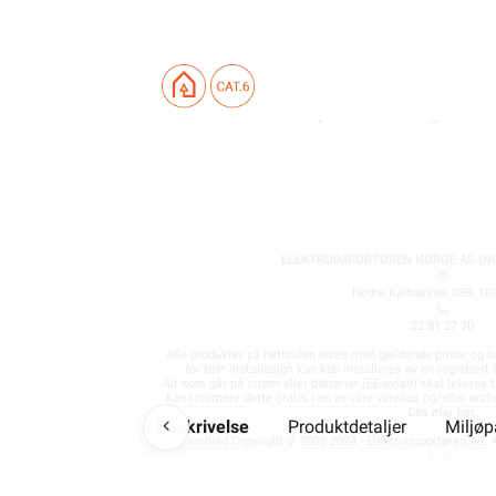
Ofte stilte spørsmål og svar
Finn butikk
Hva kan du gjøre selv?
Våre kundeløfter og prisgaranti
Kontaktinformasjon Proff avdeling
ELEKTROIMPORTØREN NORGE AS (NO 
Nedre Kalbakkvei 88B, 10
22 81 27 70
Alle produkter på nettsiden vises med gjeldende priser og b
for fast installasjon kan kun installeres av en registrer
Alt som går på strøm eller batterier (EE-avfall) skal leveres t
kan returnere dette gratis i en av våre varehus og/eller an
Les mer her
.
Beskrivelse
Produktdetaljer
Miljø
Alt innhold Copyright © 2009-2024 - Elektroimportøren AS. A
bruk.