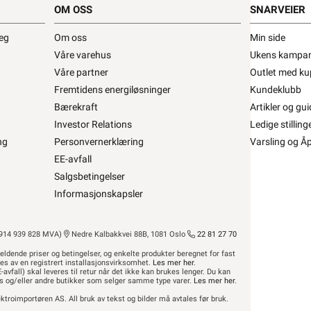
OM OSS
SNARVEIER
UTP - Total, 2 x HFFH +UV- bestandig kappe U •
deg
Om oss
Min side
Våre varehus
Ukens kampan
6 UTP Total HFFH UV
Våre partner
Outlet med ku
ra
NEK Kabel
Fremtidens energiløsninger
Kundeklubb
Se/Still ett spørsmål (
)
Bærekraft
Artikler og gui
Investor Relations
Ledige stilling
ng
Personvernerklæring
Varsling og Å
,-
EE-avfall
Bestillingsvare 7-14 dager
Salgsbetingelser
Min butikk ikke valgt, velg
Min butikk
.
Informasjonskapsler
r
Hent-i-Butikk
Sjekk
lagerstatus
Finnes ikke på lager i butikkene, se
lagerstatus
14 939 828 MVA)
Nedre Kalbakkvei 88B, 1081 Oslo
22 81 27 70
asse
Salgspakning: 305 Meter
eldende priser og betingelser, og enkelte produkter beregnet for fast
res av en registrert installasjonsvirksomhet.
Les mer her
.
-avfall) skal leveres til retur når det ikke kan brukes lenger. Du kan
hus og/eller andre butikker som selger samme type varer.
Les mer her
.
ktroimportøren AS. All bruk av tekst og bilder må avtales før bruk.