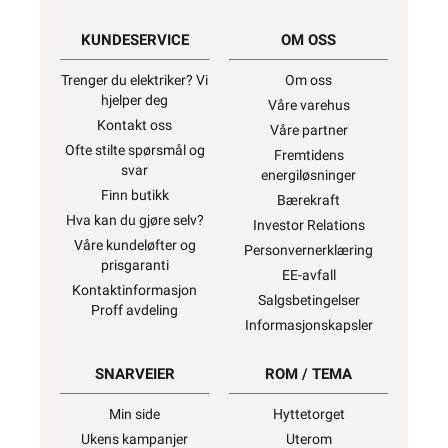
KUNDESERVICE
OM OSS
Trenger du elektriker? Vi
Om oss
hjelper deg
Våre varehus
Kontakt oss
Våre partner
Ofte stilte spørsmål og
Fremtidens
svar
energiløsninger
Finn butikk
Bærekraft
Hva kan du gjøre selv?
Investor Relations
Våre kundeløfter og
Personvernerklæring
prisgaranti
EE-avfall
Kontaktinformasjon
Salgsbetingelser
Proff avdeling
Informasjonskapsler
SNARVEIER
ROM / TEMA
Min side
Hyttetorget
Ukens kampanjer
Uterom