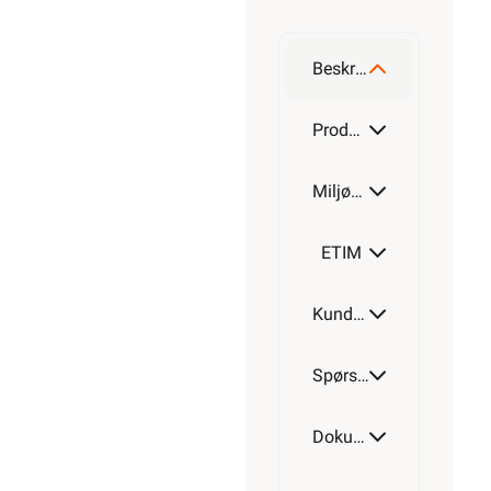
Alarmkabel
skjermet 4
leder
Beskrivelse
Alarmkabel
skjermet 6
Produktdetaljer
leder
Miljøparametere
Alarmkabel
skjermet 8
leder
ETIM
Alarmkabel
Kundeomtale
skjermet
12 leder
Spørsmål og svar
Dokumentasjon