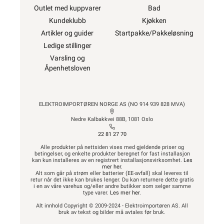
Outlet med kuppvarer
Bad
Kundeklubb
Kjøkken
Artikler og guider
Startpakke/Pakkeløsning
Ledige stillinger
Varsling og
Åpenhetsloven
ELEKTROIMPORTØREN NORGE AS (NO 914 939 828 MVA)
Nedre Kalbakkvei 88B, 1081 Oslo
22 81 27 70
Alle produkter på nettsiden vises med gjeldende priser og
betingelser, og enkelte produkter beregnet for fast installasjon
kan kun installeres av en registrert installasjonsvirksomhet.
Les
mer her
.
Alt som går på strøm eller batterier (EE-avfall) skal leveres til
retur når det ikke kan brukes lenger. Du kan returnere dette gratis
i en av våre varehus og/eller andre butikker som selger samme
type varer.
Les mer her
.
Alt innhold Copyright © 2009-2024 - Elektroimportøren AS. All
bruk av tekst og bilder må avtales før bruk.