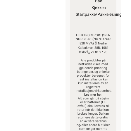
Bad
Kjøkken
Startpakke/Pakkeløsning
ELEKTROIMPORTØREN
NORGE AS (NO 914 939
828 MVA)
Nedre
Kalbakkvei 88B, 1081
Oslo
22 81 27 70
Alle produkter på
nettsiden vises med
gjeldende priser og
betingelser, og enkelte
produkter beregnet for
fast installasjon kan
kun installeres av en
registrert
installasjonsvirksomhet.
Les mer her
.
Alt som går på strøm
eller batterier (EE-
avfall) skal leveres til
retur når det ikke kan
brukes lenger. Du kan
returnere dette gratis i
en av våre varehus
og/eller andre butikker
som selger samme