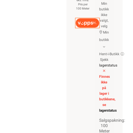
eks. mva.
Min
Pris per
100 Meter
butikk
ikke
valgt,
Hurtigkasse
velg
Min
butikk
Hent-i-Butikk
Sjekk
lagerstatus
Finnes
ikke
på
lager i
butikkene,
se
lagerstatus
Salgspakning:
100
Meter