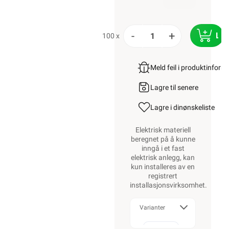
-
+
LE
100 x
Meld feil i produktinfor
Lagre til senere
Lagre i din
ønskeliste
Elektrisk materiell
beregnet på å kunne
inngå i et fast
elektrisk anlegg, kan
kun installeres av en
registrert
installasjonsvirksomhet
.
Varianter