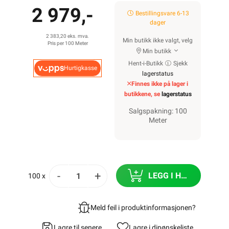
2 979,-
Bestillingsvare 6-13
dager
2 383,20 eks. mva.
Min butikk ikke valgt, velg
Pris per 100 Meter
Min butikk
Hent-i-Butikk
Sjekk
Hurtigkasse
lagerstatus
Finnes ikke på lager i
butikkene, se
lagerstatus
Salgspakning: 100
Meter
-
+
LEGG I HANDLEKURV
100 x
Meld feil i produktinformasjonen?
Lagre til senere
Lagre i din
ønskeliste