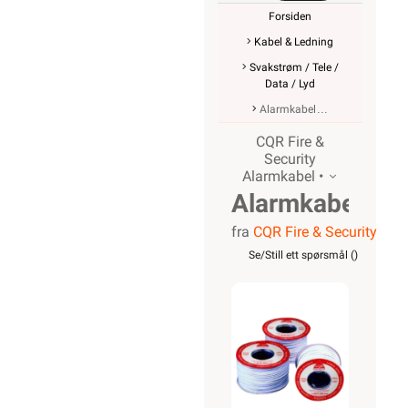
Forsiden
Kabel & Ledning
Svakstrøm / Tele /
Data / Lyd
Alarmkabel
CQR Fire &
Security
Alarmkabel •
Alarmkabel
fra
CQR Fire & Security
skjermet,
Se/Still ett spørsmål (
)
12 leder