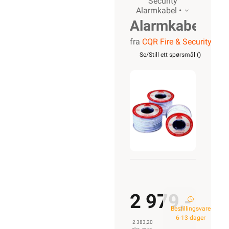
Security
Alarmkabel •
Alarmkabel
fra
CQR Fire & Security
skjermet,
Se/Still ett spørsmål (
)
12 leder
2 979,-
Bestillingsvare
6-13 dager
2 383,20