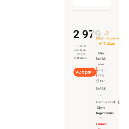
2 979,-
Bestillingsvare
6-13 dager
2 383,20
eks. mva.
Min
Pris per
100 Meter
butikk
ikke
valgt,
Hurtigkasse
velg
Min
butikk
Hent-i-Butikk
Sjekk
lagerstatus
Finnes