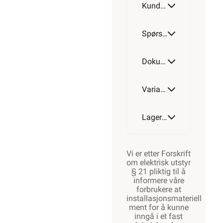
Kundeomtale
skjermet
12 leder
Spørsmål og svar
Dokumentasjon
Varianter av artikkel
Lagerstatus
Vi er etter Forskrift
om elektrisk utstyr
§ 21 pliktig til å
informere våre
forbrukere at
installasjonsmateriell
ment for å kunne
inngå i et fast