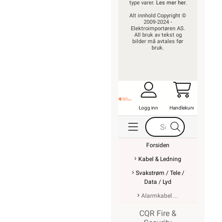
type varer.
Les mer her
.
Alt innhold Copyright ©
2009-2024 -
Elektroimportøren AS.
All bruk av tekst og
bilder må avtales før
bruk.
Logg inn
Handlekurv
Forsiden
Kabel & Ledning
Svakstrøm / Tele /
Data / Lyd
Alarmkabel
CQR Fire &