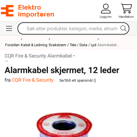
Logg inn
Handlekurv
Forsiden
Kabel & Ledning
Svakstrøm / Tele / Data / Lyd
Alarmkabel
CQR Fire & Security Alarmkabel •
Alarmkabel skjermet, 12 leder
fra
CQR Fire & Security
Se/Still ett spørsmål (
)