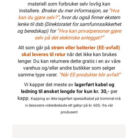
materiell som forbruker selv lovlig kan
installere.
Ønsker du mer informasjon, se
”Hva
kan du gjøre selv?”
, hvor du også finner ekstern
lenke til dsb (Direktoratet for samfunnssikkerhet
og beredskap) for
“Hva kan privatpersoner gjøre
selv på det elektriske anlegget?”
Alt som går på
strøm eller batterier (EE-avfall)
skal leveres til retur
når det ikke kan brukes
lenger. Du kan returnere dette gratis i en av våre
varehus og/eller andre butikker som selger
samme type varer.
“Når EE-produkter blir avfall”
Vi kapper det meste av
lagerført kabel og
ledning til ønsket lengde for kun kr. 30,-
per
kapp.
Kapping av ikke lagerført spesialkabel på trommel må
vi dessverre viderebelaste ett gebyr på kr. 600,- fra vår
produsent