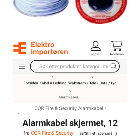
Logg inn
Handlekurv
Forsiden
Kabel & Ledning
Svakstrøm / Tele / Data / Lyd
Alarmkabel
CQR Fire & Security Alarmkabel •
Alarmkabel skjermet, 12
fra
CQR Fire & Security
leder
Se/Still ett spørsmål (
)