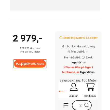
2 979,-
Bestillingsvare 6-13 dager
Min butikk ikke valgt, velg
2 383,20 eks. mva.
Min butikk
Pris per 100 Meter
Hent-i-Butikk
Sjekk
lagerstatus
Hurtigkasse
Finnes ikke på lager i
butikkene, se
lagerstatus
Salgspakning: 100 Meter
Logg inn
Handlekurv