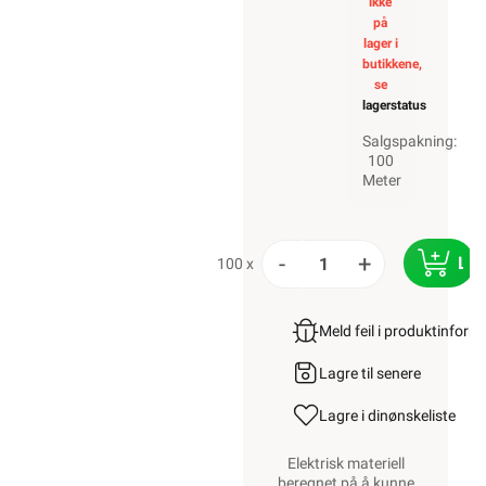
ikke
på
lager i
butikkene,
se
lagerstatus
Salgspakning:
100
Meter
-
+
LE
100 x
Meld feil i produktinfor
Lagre til senere
Lagre i din
ønskeliste
Elektrisk materiell
beregnet på å kunne