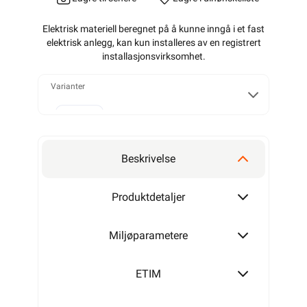
Elektrisk materiell beregnet på å kunne inngå i et fast
elektrisk anlegg, kan kun installeres av en registrert
installasjonsvirksomhet
.
Varianter
Alarmkabel skjermet 4 leder
Beskrivelse
Alarmkabel skjermet 6 leder
Produktdetaljer
Miljøparametere
Alarmkabel skjermet 8 leder
ETIM