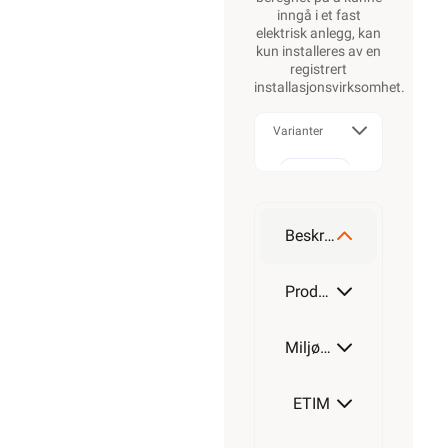
inngå i et fast
elektrisk anlegg, kan
kun installeres av en
registrert
installasjonsvirksomhet
.
Varianter
Alarmkabel
skjermet 4
leder
Beskrivelse
Alarmkabel
skjermet 6
Produktdetaljer
leder
Miljøparametere
Alarmkabel
skjermet 8
leder
ETIM
Alarmkabel