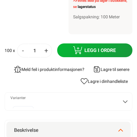
Finnes ikke på lager i butikkene,
se
lagerstatus
Salgspakning: 100 Meter
-
+
LEGG I ORDRE
100 x
Meld feil i produktinformasjonen?
Lagre til senere
Lagre i din
handleliste
Varianter
Alarmkabel skjermet 4 leder
Beskrivelse