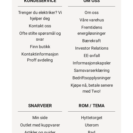
KUNDESERVICE
OM OSS
Trenger du elektriker? Vi
Om oss
hjelper deg
Våre varehus
Kontakt oss
Fremtidens
Ofte stilte spørsmål og
energiløsninger
svar
Bærekraft
Finn butikk
Investor Relations
Kontaktinformasjon
EE-avfall
Proff avdeling
Informasjonskapsler
Samsvarserklæring
Bedriftsopplysninger
Kjøpe nå, betale senere
med Two!
SNARVEIER
ROM / TEMA
Min side
Hyttetorget
Outlet med kuppvarer
Uterom
Artikler og guider
Bad