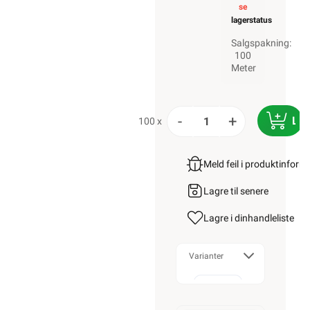
se
lagerstatus
Salgspakning:
100
Meter
-
+
LEG
100 x
Meld feil i produktinfor
Lagre til senere
Lagre i din
handleliste
Varianter
Alarmkabel
skjermet 4