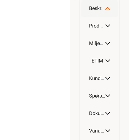
leder
Beskrivelse
Alarmkabel
skjermet 6
Produktdetaljer
leder
Miljøparametere
Alarmkabel
skjermet 8
leder
ETIM
Alarmkabel
Kundeomtale
skjermet
12 leder
Spørsmål og svar
Dokumentasjon
Varianter av artikkel