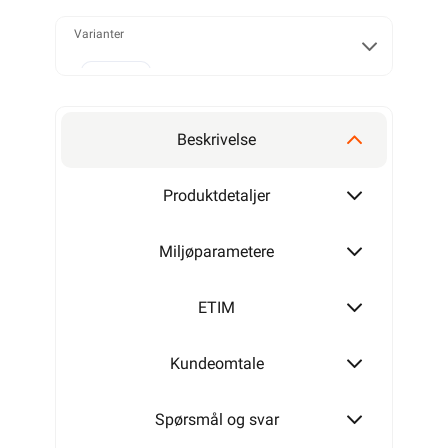
Varianter
Alarmkabel skjermet 4 leder
Beskrivelse
Alarmkabel skjermet 6 leder
Produktdetaljer
Miljøparametere
Alarmkabel skjermet 8 leder
ETIM
Kundeomtale
Alarmkabel skjermet 12 leder
Spørsmål og svar