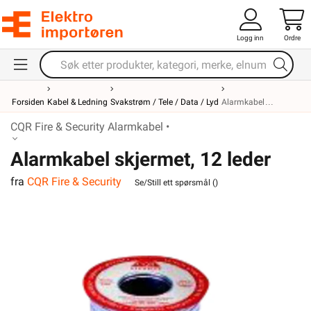
Logg inn
Ordre
Forsiden
Kabel & Ledning
Svakstrøm / Tele / Data / Lyd
Alarmkabel
CQR Fire & Security Alarmkabel •
Alarmkabel skjermet, 12 leder
fra
CQR Fire & Security
Se/Still ett spørsmål (
)