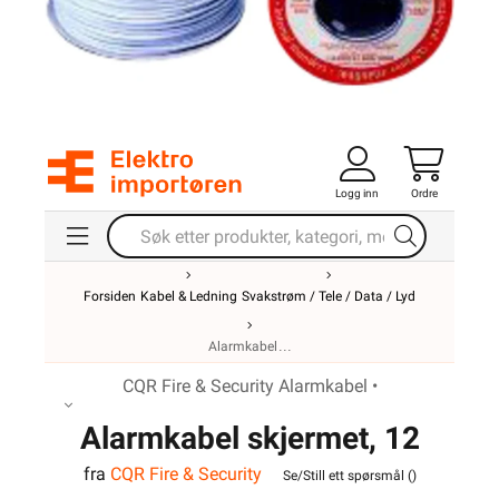
Logg inn
Ordre
Forsiden
Kabel & Ledning
Svakstrøm / Tele / Data / Lyd
Alarmkabel
CQR Fire & Security Alarmkabel •
Alarmkabel skjermet, 12
fra
CQR Fire & Security
leder
Se/Still ett spørsmål (
)