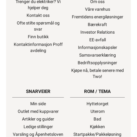
Trenger du elektriker? Vi
Om oss
hjelper deg
Våre varehus
Kontakt oss
Fremtidens energiløsninger
Ofte stilte spørsmål og
Bærekraft
svar
Investor Relations
Finn butikk
EE-avfall
Kontaktinformasjon Proff
Informasjonskapsler
avdeling
Samsvarserklæring
Bedriftsopplysninger
Kjøpe nå, betale senere med
Two!
SNARVEIER
ROM / TEMA
Min side
Hyttetorget
Outlet med kuppvarer
Uterom
Artikler og guider
Bad
Ledige stillinger
Kjøkken
Varsling og Åpenhetsloven
Startpakke/Pakkeløsning