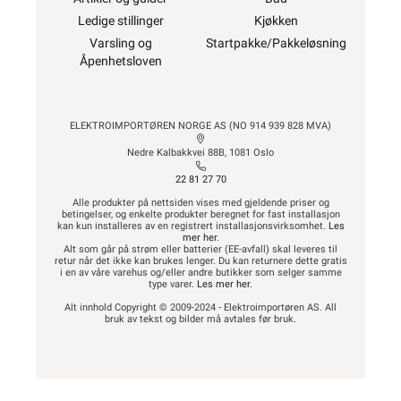
Ledige stillinger
Kjøkken
Varsling og
Startpakke/Pakkeløsning
Åpenhetsloven
ELEKTROIMPORTØREN NORGE AS (NO 914 939 828 MVA)
Nedre Kalbakkvei 88B, 1081 Oslo
22 81 27 70
Alle produkter på nettsiden vises med gjeldende priser og
betingelser, og enkelte produkter beregnet for fast installasjon
kan kun installeres av en registrert installasjonsvirksomhet.
Les
mer her
.
Alt som går på strøm eller batterier (EE-avfall) skal leveres til
retur når det ikke kan brukes lenger. Du kan returnere dette gratis
i en av våre varehus og/eller andre butikker som selger samme
type varer.
Les mer her
.
Alt innhold Copyright © 2009-2024 - Elektroimportøren AS. All
bruk av tekst og bilder må avtales før bruk.