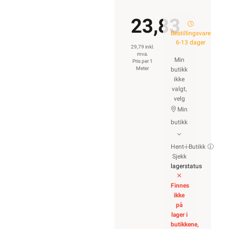
23,83
Bestillingsvare
6-13 dager
29,79 inkl.
mva.
Min
Pris per 1
Meter
butikk
ikke
valgt,
velg
Min
butikk
Hent-i-Butikk
Sjekk
lagerstatus
Finnes
ikke
på
lager i
butikkene,