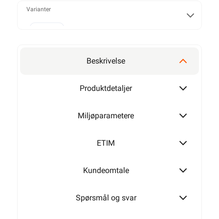
Varianter
Alarmkabel skjermet 4 leder
Beskrivelse
Alarmkabel skjermet 6 leder
Produktdetaljer
Miljøparametere
Alarmkabel skjermet 8 leder
ETIM
Kundeomtale
Alarmkabel skjermet 12 leder
Spørsmål og svar