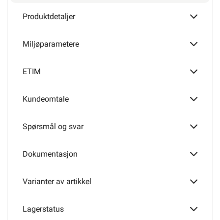
Alarmkabel skjermet 6 leder
Produktdetaljer
Miljøparametere
Alarmkabel skjermet 8 leder
ETIM
Kundeomtale
Alarmkabel skjermet 12 leder
Spørsmål og svar
Dokumentasjon
Varianter av artikkel
Lagerstatus