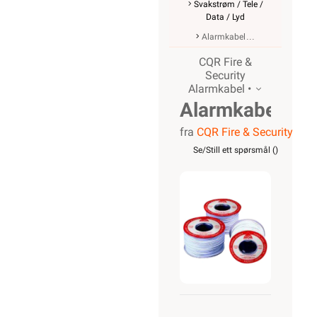
Svakstrøm / Tele /
Data / Lyd
Alarmkabel
CQR Fire &
Security
Alarmkabel •
Alarmkabel
fra
CQR Fire & Security
skjermet,
Se/Still ett spørsmål (
)
12 leder