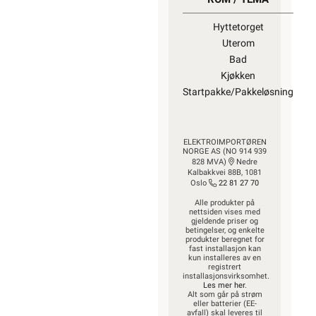
Hyttetorget
Uterom
Bad
Kjøkken
Startpakke/Pakkeløsning
ELEKTROIMPORTØREN
NORGE AS (NO 914 939
828 MVA)
Nedre
Kalbakkvei 88B, 1081
Oslo
22 81 27 70
Alle produkter på
nettsiden vises med
gjeldende priser og
betingelser, og enkelte
produkter beregnet for
fast installasjon kan
kun installeres av en
registrert
installasjonsvirksomhet.
Les mer her
.
Alt som går på strøm
eller batterier (EE-
avfall) skal leveres til