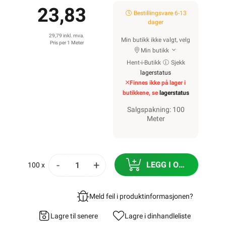
23,83
Bestillingsvare 6-13
dager
29,79 inkl. mva.
Min butikk ikke valgt, velg
Pris per 1 Meter
Min butikk
Hent-i-Butikk
Sjekk
lagerstatus
Finnes ikke på lager i
butikkene, se
lagerstatus
Salgspakning: 100
Meter
-
+
LEGG I ORDRE
100 x
Meld feil i produktinformasjonen?
Lagre til senere
Lagre i din
handleliste