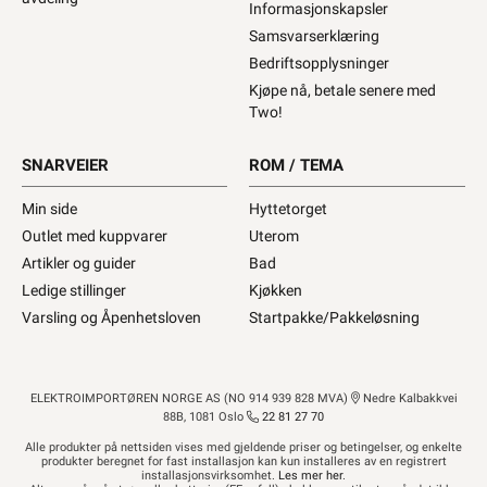
Informasjonskapsler
Samsvarserklæring
Bedriftsopplysninger
Kjøpe nå, betale senere med
Two!
SNARVEIER
ROM / TEMA
Min side
Hyttetorget
Outlet med kuppvarer
Uterom
Artikler og guider
Bad
Ledige stillinger
Kjøkken
Varsling og Åpenhetsloven
Startpakke/Pakkeløsning
ELEKTROIMPORTØREN NORGE AS (NO 914 939 828 MVA)
Nedre Kalbakkvei
88B, 1081 Oslo
22 81 27 70
Alle produkter på nettsiden vises med gjeldende priser og betingelser, og enkelte
produkter beregnet for fast installasjon kan kun installeres av en registrert
installasjonsvirksomhet.
Les mer her
.