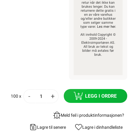
retur når det ikke kan
brukes lenger. Du kan
returnere dette gratis i
en av våre varehus
og/eller andre butikker
som selger samme
type varer.
Les mer her
.
Alt innhold Copyright ©
2009-2024 -
Elektroimportøren AS.
All bruk av tekst og
bilder må avtales før
bruk.
-
+
LEGG I ORDRE
100 x
Meld feil i produktinformasjonen?
Lagre til senere
Lagre i din
handleliste