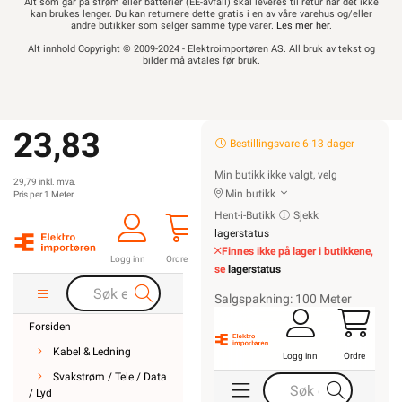
Alt som går på strøm eller batterier (EE-avfall) skal leveres til retur når det ikke
kan brukes lenger. Du kan returnere dette gratis i en av våre varehus og/eller
andre butikker som selger samme type varer.
Les mer her
.
Alt innhold Copyright © 2009-2024 - Elektroimportøren AS. All bruk av tekst og
bilder må avtales før bruk.
23,83
Bestillingsvare 6-13 dager
Min butikk ikke valgt, velg
29,79 inkl. mva.
Min butikk
Pris per 1 Meter
Hent-i-Butikk
Sjekk
lagerstatus
Finnes ikke på lager i butikkene,
Logg inn
Ordre
se
lagerstatus
Salgspakning: 100 Meter
Forsiden
Kabel & Ledning
Logg inn
Ordre
Svakstrøm / Tele / Data
/ Lyd