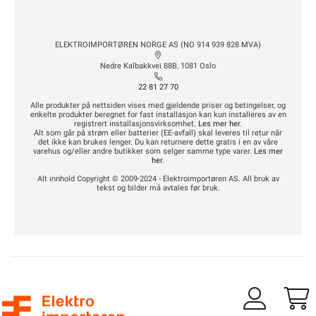
ELEKTROIMPORTØREN NORGE AS (NO 914 939 828 MVA)
Nedre Kalbakkvei 88B, 1081 Oslo
22 81 27 70
Alle produkter på nettsiden vises med gjeldende priser og betingelser, og
enkelte produkter beregnet for fast installasjon kan kun installeres av en
registrert installasjonsvirksomhet.
Les mer her
.
Alt som går på strøm eller batterier (EE-avfall) skal leveres til retur når
det ikke kan brukes lenger. Du kan returnere dette gratis i en av våre
varehus og/eller andre butikker som selger samme type varer.
Les mer
her
.
Alt innhold Copyright © 2009-2024 - Elektroimportøren AS. All bruk av
tekst og bilder må avtales før bruk.