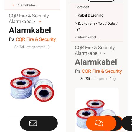
Alarmkabel
Forsiden
CQR Fire & Security
Kabel & Ledning
Alarmkabel •
Svakstrøm / Tele / Data /
Alarmkabel
Lyd
Alarmkabel
fra
CQR Fire & Security
skjermet, 12
Se/Still ett spørsmål (
)
CQR Fire & Security
leder
Alarmkabel •
Alarmkabel
fra
CQR Fire & Security
skjermet,
Se/Still ett spørsmål (
)
12 leder