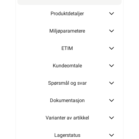
Alarmkabel skjermet 6 leder
Produktdetaljer
Miljøparametere
Alarmkabel skjermet 8 leder
ETIM
Kundeomtale
Alarmkabel skjermet 12 leder
Spørsmål og svar
Dokumentasjon
Varianter av artikkel
Lagerstatus