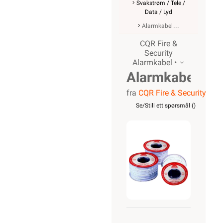
Svakstrøm / Tele /
Data / Lyd
Alarmkabel
CQR Fire &
Security
Alarmkabel •
Alarmkabel
fra
CQR Fire & Security
skjermet,
Se/Still ett spørsmål (
)
12 leder