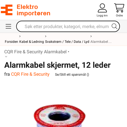
Logg inn
Ordre
Forsiden
Kabel & Ledning
Svakstrøm / Tele / Data / Lyd
Alarmkabel
CQR Fire & Security Alarmkabel •
Alarmkabel skjermet, 12 leder
fra
CQR Fire & Security
Se/Still ett spørsmål (
)