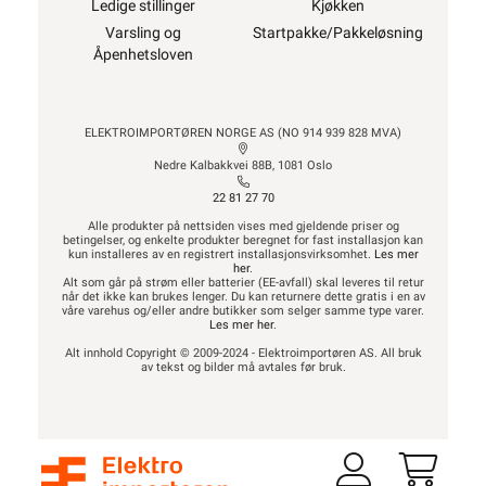
Ledige stillinger
Kjøkken
Varsling og
Startpakke/Pakkeløsning
Åpenhetsloven
ELEKTROIMPORTØREN NORGE AS (NO 914 939 828 MVA)
Nedre Kalbakkvei 88B, 1081 Oslo
22 81 27 70
Alle produkter på nettsiden vises med gjeldende priser og
betingelser, og enkelte produkter beregnet for fast installasjon kan
kun installeres av en registrert installasjonsvirksomhet.
Les mer
her
.
Alt som går på strøm eller batterier (EE-avfall) skal leveres til retur
når det ikke kan brukes lenger. Du kan returnere dette gratis i en av
våre varehus og/eller andre butikker som selger samme type varer.
Les mer her
.
Alt innhold Copyright © 2009-2024 - Elektroimportøren AS. All bruk
av tekst og bilder må avtales før bruk.