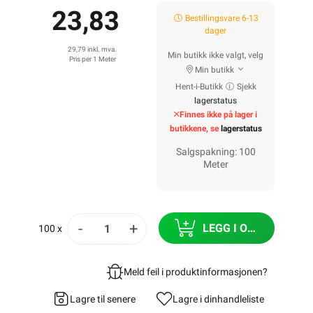
23,83
Bestillingsvare 6-13
dager
29,79 inkl. mva.
Min butikk ikke valgt, velg
Pris per 1 Meter
Min butikk
Hent-i-Butikk
Sjekk
lagerstatus
Finnes ikke på lager i
butikkene, se
lagerstatus
Salgspakning: 100
Meter
-
+
LEGG I ORDRE
100 x
Meld feil i produktinformasjonen?
Lagre til senere
Lagre i din
handleliste