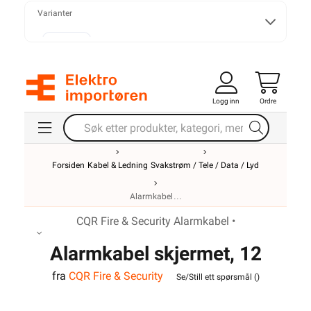
Varianter
Alarmkabel skjermet 4 leder
Logg inn
Ordre
Alarmkabel skjermet 6 leder
Forsiden
Kabel & Ledning
Svakstrøm / Tele / Data / Lyd
Alarmkabel skjermet 8 leder
Alarmkabel
CQR Fire & Security Alarmkabel •
Alarmkabel skjermet 12 leder
Alarmkabel skjermet, 12
fra
CQR Fire & Security
leder
Se/Still ett spørsmål (
)