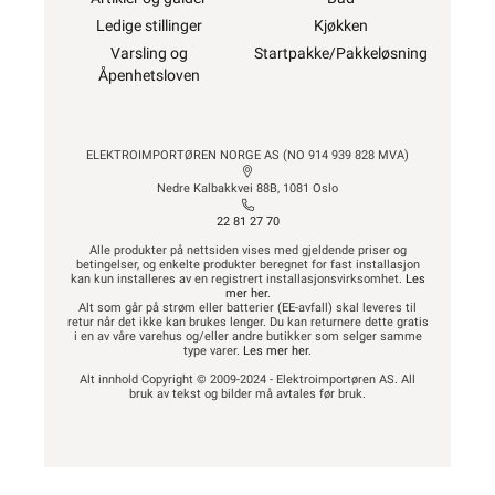
Ledige stillinger
Kjøkken
Varsling og
Startpakke/Pakkeløsning
Åpenhetsloven
ELEKTROIMPORTØREN NORGE AS (NO 914 939 828 MVA)
Nedre Kalbakkvei 88B, 1081 Oslo
22 81 27 70
Alle produkter på nettsiden vises med gjeldende priser og
betingelser, og enkelte produkter beregnet for fast installasjon
kan kun installeres av en registrert installasjonsvirksomhet.
Les
mer her
.
Alt som går på strøm eller batterier (EE-avfall) skal leveres til
retur når det ikke kan brukes lenger. Du kan returnere dette gratis
i en av våre varehus og/eller andre butikker som selger samme
type varer.
Les mer her
.
Alt innhold Copyright © 2009-2024 - Elektroimportøren AS. All
bruk av tekst og bilder må avtales før bruk.