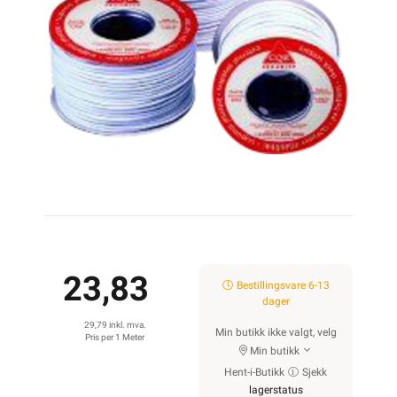
23,83
Bestillingsvare 6-13
dager
29,79 inkl. mva.
Min butikk ikke valgt, velg
Pris per 1 Meter
Min butikk
Hent-i-Butikk
Sjekk
lagerstatus