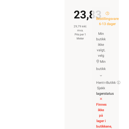
23,83
Bestillingsvare
6-13 dager
29,79 inkl.
mva.
Min
Pris per 1
Meter
butikk
ikke
valgt,
velg
Min
butikk
Hent-i-Butikk
Sjekk
lagerstatus
Finnes
ikke
på
lager i
butikkene,