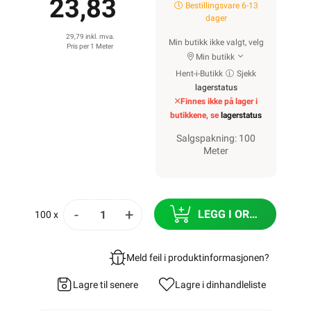
23,83
Bestillingsvare 6-13
dager
29,79 inkl. mva.
Min butikk ikke valgt, velg
Pris per 1 Meter
Min butikk
Hent-i-Butikk
Sjekk
lagerstatus
Finnes ikke på lager i
butikkene, se
lagerstatus
Salgspakning: 100
Meter
-
+
LEGG I ORDRE
100 x
Meld feil i produktinformasjonen?
Lagre til senere
Lagre i din
handleliste