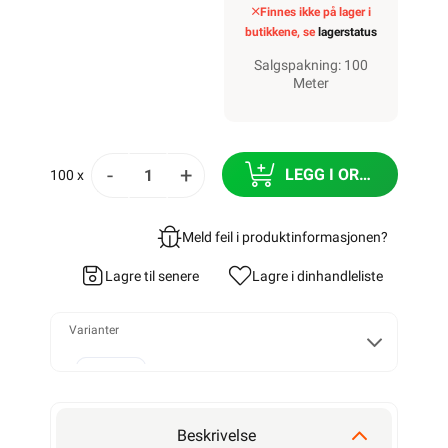
Finnes ikke på lager i
butikkene, se
lagerstatus
Salgspakning: 100
Meter
-
+
LEGG I ORDRE
100 x
Meld feil i produktinformasjonen?
Lagre til senere
Lagre i din
handleliste
Varianter
Alarmkabel skjermet 4 leder
Beskrivelse