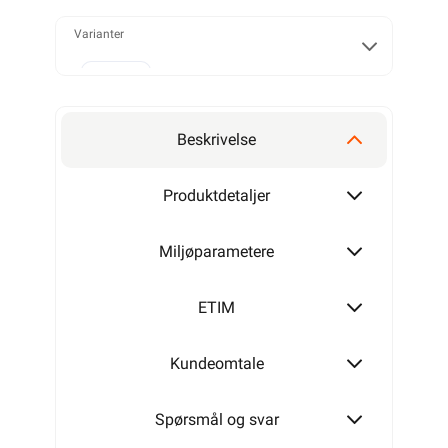
Varianter
Alarmkabel skjermet 4 leder
Beskrivelse
Alarmkabel skjermet 6 leder
Produktdetaljer
Miljøparametere
Alarmkabel skjermet 8 leder
ETIM
Kundeomtale
Alarmkabel skjermet 12 leder
Spørsmål og svar