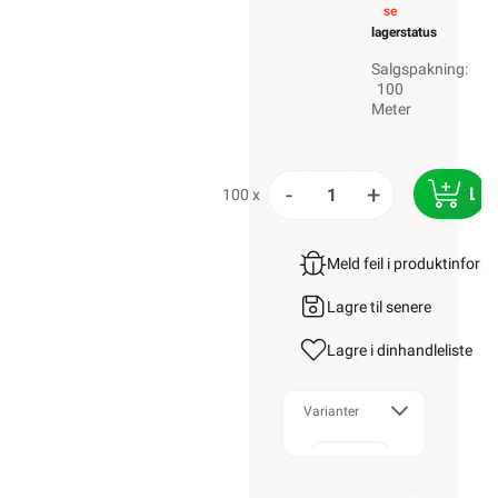
se
lagerstatus
Salgspakning:
100
Meter
-
+
LEG
100 x
Meld feil i produktinfor
Lagre til senere
Lagre i din
handleliste
Varianter
Alarmkabel
skjermet 4