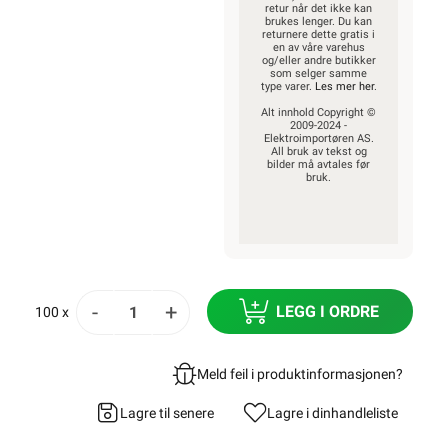
retur når det ikke kan
brukes lenger. Du kan
returnere dette gratis i
en av våre varehus
og/eller andre butikker
som selger samme
type varer.
Les mer her
.
Alt innhold Copyright ©
2009-2024 -
Elektroimportøren AS.
All bruk av tekst og
bilder må avtales før
bruk.
-
+
LEGG I ORDRE
100 x
Meld feil i produktinformasjonen?
Lagre til senere
Lagre i din
handleliste