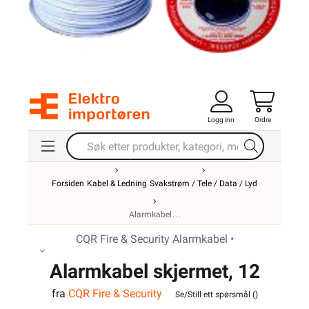
Logg inn
Ordre
Forsiden
Kabel & Ledning
Svakstrøm / Tele / Data / Lyd
Alarmkabel
CQR Fire & Security Alarmkabel •
Alarmkabel skjermet, 12
fra
CQR Fire & Security
leder
Se/Still ett spørsmål (
)