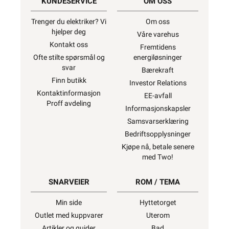
KUNDESERVICE
OM OSS
Trenger du elektriker? Vi
Om oss
hjelper deg
Våre varehus
Kontakt oss
Fremtidens
Ofte stilte spørsmål og
energiløsninger
svar
Bærekraft
Finn butikk
Investor Relations
Kontaktinformasjon
EE-avfall
Proff avdeling
Informasjonskapsler
Samsvarserklæring
Bedriftsopplysninger
Kjøpe nå, betale senere
med Two!
SNARVEIER
ROM / TEMA
Min side
Hyttetorget
Outlet med kuppvarer
Uterom
Artikler og guider
Bad