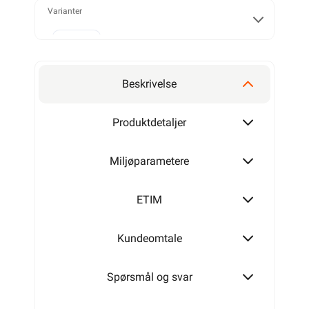
Varianter
Alarmkabel skjermet 4 leder
Beskrivelse
Alarmkabel skjermet 6 leder
Produktdetaljer
Miljøparametere
Alarmkabel skjermet 8 leder
ETIM
Kundeomtale
Alarmkabel skjermet 12 leder
Spørsmål og svar