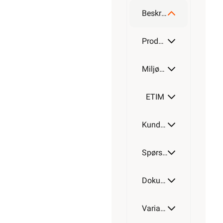
leder
Beskrivelse
Alarmkabel
skjermet 6
Produktdetaljer
leder
Miljøparametere
Alarmkabel
skjermet 8
leder
ETIM
Alarmkabel
Kundeomtale
skjermet
12 leder
Spørsmål og svar
Dokumentasjon
Varianter av artikkel