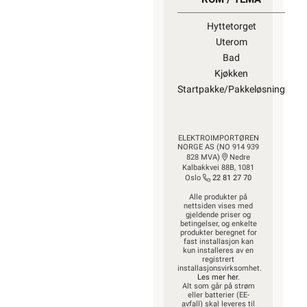
Hyttetorget
Uterom
Bad
Kjøkken
Startpakke/Pakkeløsning
ELEKTROIMPORTØREN
NORGE AS (NO 914 939
828 MVA)
Nedre
Kalbakkvei 88B, 1081
Oslo
22 81 27 70
Alle produkter på
nettsiden vises med
gjeldende priser og
betingelser, og enkelte
produkter beregnet for
fast installasjon kan
kun installeres av en
registrert
installasjonsvirksomhet.
Les mer her
.
Alt som går på strøm
eller batterier (EE-
avfall) skal leveres til