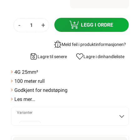
-
+
LEGG I ORDRE
Meld feil i produktinformasjonen?
Lagre til senere
Lagre i din
handleliste
4G 25mm²
100 meter rull
Godkjent for nedstøping
Les mer...
Varianter
1,5mm²