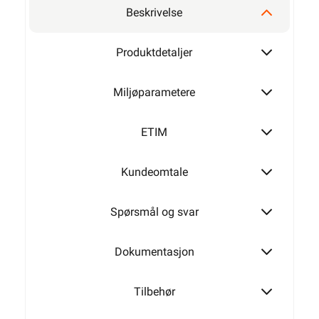
Beskrivelse
2,5mm²
Produktdetaljer
Miljøparametere
4mm²
ETIM
Kundeomtale
6mm²
Spørsmål og svar
10mm²
Dokumentasjon
Tilbehør
16mm²