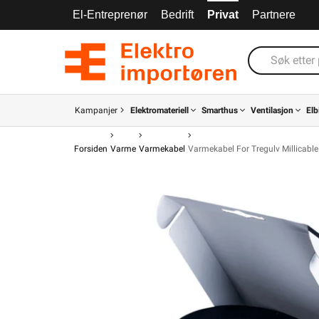
El-Entreprenør
Bedrift
Privat
Partnere
Kampanjer
Elektromateriell
Smarthus
Ventilasjon
Elb
Forsiden
Varme
Varmekabel
Varmekabel For Tregulv Millicable