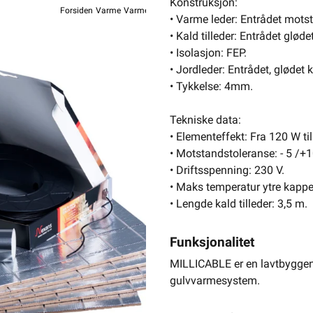
Konstruksjon:
Forsiden
Varme
Varmekabel
Varmekabel For Tregulv Millicable
• Varme leder: Entrådet motsta
Nexan
• Kald tilleder: Entrådet gløde
• Isolasjon: FEP.
MILLICABLE
• Jordleder: Entrådet, gløde
• Tykkelse: 4mm.
Tekniske data:
• Elementeffekt: Fra 120 W ti
9 179,-
• Motstandstoleranse: - 5 /
7
• Driftsspenning: 230 V.
• Maks temperatur ytre kappe
• Lengde kald tilleder: 3,5 m.
Hurtigk
Funksjonalitet
MILLICABLE er en lavtbyggend
gulvvarmesystem.