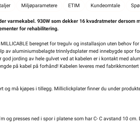
El-Entreprenør
Bedrift
Privat
Partnere
aljer
Miljøparametere
ETIM
Kundeomtale
Spø
Kampanjer
Elektromateriell
eder varmekabel. 930W som dekker 16 kvadratmeter dersom man 
menter for rehabilitering.
Smarthus
Ventilasjon
Elbillader
LICABLE beregnet for tregulv og installasjon uten behov for s
Belysning
Varme
Hjem & Fritid
lp av aluminiumsbelagte trinnlydsplater med innebygde spor f
 god jording av hele gulvet ved at kabelen er i kontakt med alum
Verktøy
Kabel & Ledning
Energi
 lengde på kabel på forhånd! Kabelen leveres med fabrikkmontert
Mer
Varemerker
Din butikk
Kontakt
ert og må kjøpes i tillegg. Milliclickplater finner du under produkte
oss
Finn butikk
Finn elektriker
Logg inn
Handlekurv
 og presses ned i spor i platene som har C- C avstand 10 cm. De