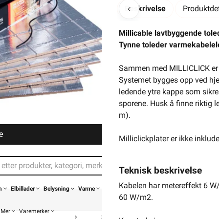
Beskrivelse
Produktdet
Millicable lavtbyggende tol
Tynne toleder varmekabelele
Sammen med MILLICLICK er MIL
Systemet bygges opp ved hje
ledende ytre kappe som sikrer
sporene. Husk å finne riktig
m).
e
Milliclickplater er ikke inklud
Teknisk beskrivelse
Kabelen har metereffekt 6 W/m
n
Elbillader
Belysning
Varme
60 W/m2.
Mer
Varemerker