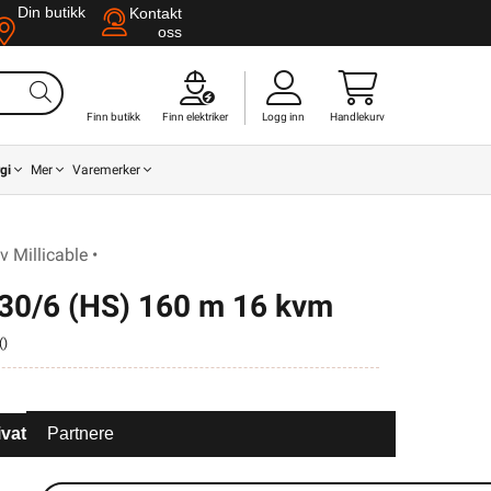
Din butikk
Kontakt
oss
Finn butikk
Finn elektriker
Logg inn
Handlekurv
gi
Mer
Varemerker
 Millicable •
30/6 (HS) 160 m 16 kvm
(
)
ivat
Partnere