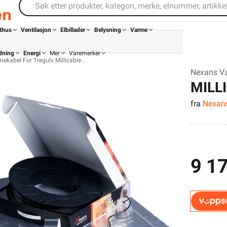
thus
Ventilasjon
Elbillader
Belysning
Varme
dning
Energi
Mer
Varemerker
ekabel For Tregulv Millicable
Nexans Var
MILLI
fra
Nexan
9 17
Din butikk
Kontakt
oss