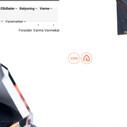
Elbillader
Belysning
Varme
r
Varemerker
Forsiden
Varme
Varmekabel
Varmekabel For Tregulv Millicable
Nexans V
MILLICABLE/2
fr
9 179,-
7 343,
Pris
Hurtigkass