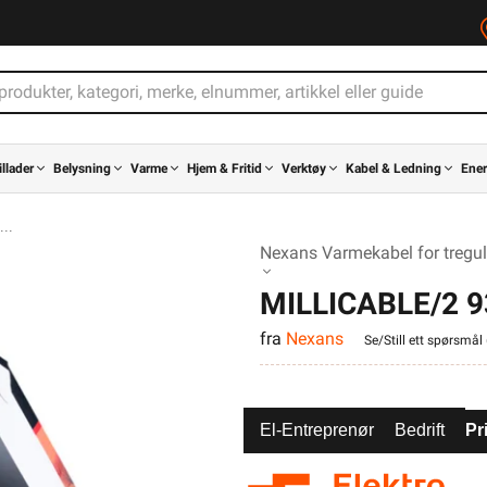
illader
Belysning
Varme
Hjem & Fritid
Verktøy
Kabel & Ledning
Ener
Nexans Varmekabel for tregulv
MILLICABLE/2 9
fra
Nexans
Se/Still ett spørsmål 
El-Entreprenør
Bedrift
Pr