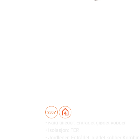
Sammen med MILLICLICK er MILLICABLE ber
Systemet bygges opp ved hjelp av alumi
ledende ytre kappe som sikrer god jording a
sporene. Husk å finne riktig lengde på ka
Milliclickplater er ikke inkludert og må kjøpe
Teknisk beskrivelse
Kabelen har metereffekt 6 W/m og presses n
60 W/m2.
Konstruksjon:
• Varme leder: Entrådet motstandslegering (t
• Kald tilleder: Entrådet glødet kobber.
• Isolasjon: FEP.
• Jordleder: Entrådet, glødet kobber Kombi