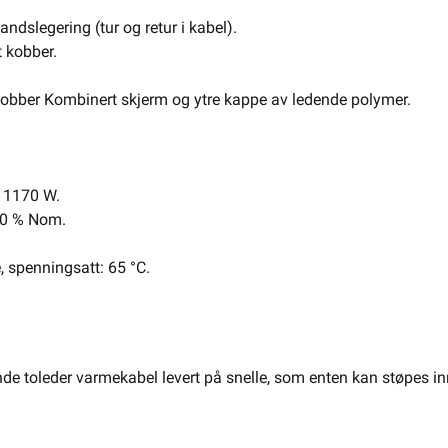
ndslegering (tur og retur i kabel).
s Varmekabel for tregulv Millicable •
t kobber.
/2 930/6 (HS) 160 m 16 kvm
t kobber Kombinert skjerm og ytre kappe av ledende polymer.
fra
Nexans
Se/Still ett spørsmål (
)
l 1170 W.
+10 % Nom.
 343,20 eks. mva.
1± på lager
Pris per 1 Stykk
Min butikk ikke valgt, velg
Min butikk
, spenningsatt: 65 °C.
Hent-i-Butikk
Sjekk
lagerstatus
asse
Finnes ikke på lager i butikkene, se
lagerstatus
e toleder varmekabel levert på snelle, som enten kan støpes i