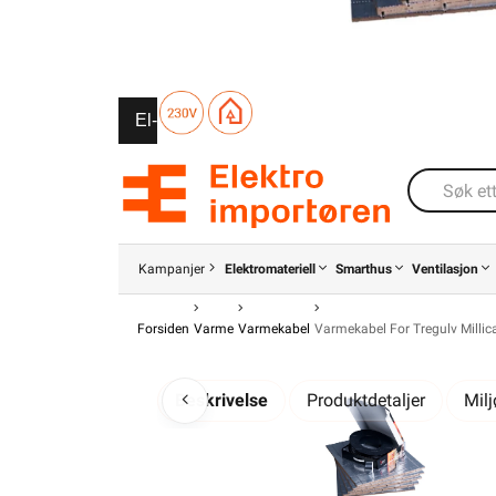
El-Entreprenør
Bedrift
Privat
Partnere
Kampanjer
Elektromateriell
Smarthus
Ventilasjon
Forsiden
Varme
Varmekabel
Varmekabel For Tregulv Millic
Beskrivelse
Produktdetaljer
Mil
Millicable lavtbyggen