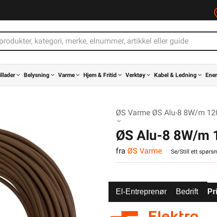
illader
Belysning
Varme
Hjem & Fritid
Verktøy
Kabel & Ledning
Ener
ØS Varme ØS Alu-8 8W/m 12
ØS Alu-8 8W/m 
fra
ØS Varme
Se/Still ett spørs
El-Entreprenør
Bedrift
Pr