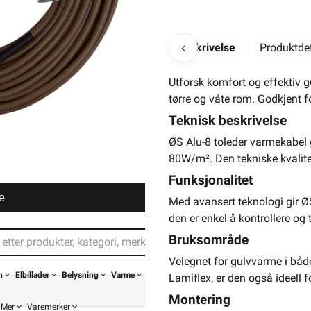
Beskrivelse
Produktdet
Utforsk komfort og effektiv g
tørre og våte rom. Godkjent f
Teknisk beskrivelse
ØS Alu-8 toleder varmekabel 
80W/m². Den tekniske kvalitet
Funksjonalitet
e
Med avansert teknologi gir ØS
den er enkel å kontrollere og 
Bruksområde
Velegnet for gulvvarme i både 
n
Elbillader
Belysning
Varme
Lamiflex, er den også ideell 
Montering
Mer
Varemerker