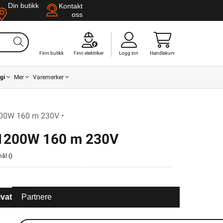
Din butikk
Kontakt
oss
Finn butikk
Finn elektriker
Logg inn
Handlekurv
gi
Mer
Varemerker
00W 160 m 230V •
1200W 160 m 230V
mål (
)
ivat
Partnere