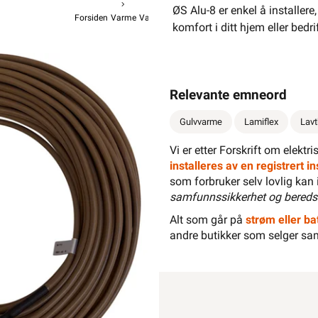
ØS Alu-8 er enkel å installer
Forsiden
Varme
Varmekabel
2-Leder Varmekabel 8W ØS
komfort i ditt hjem eller bedrif
ØS Varm
ØS Alu-8
f
Relevante emneord
Gulvvarme
Lamiflex
Lav
Vi er etter Forskrift om elektr
6 999,-
5
installeres av en registrert 
som forbruker selv lovlig kan 
samfunnssikkerhet og bereds
Hurtigk
Alt som går på
strøm eller bat
andre butikker som selger sa