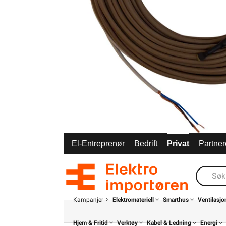
El-Entreprenør
Bedrift
Privat
Partner
Kampanjer
Elektromateriell
Smarthus
Ventilasjo
Hjem & Fritid
Verktøy
Kabel & Ledning
Energi