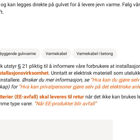
e, og kan legges direkte på gulvet for å levere jevn varme. Følg v
t.
e ØS Alu-8 8W/m 1200W 160 m 230V •
 8W/m 1200W 160 m 230V
ra
ØS Varme
Se/Still ett spørsmål (
)
tbyggende gulvvarme
Varmekabel
Varmekabel i betong
isk utstyr § 21 pliktig til å informere våre forbrukere at installas
 599,20 eks. mva.
installasjonsvirksomhet
. Unntatt er elektrisk materiell som utelukk
6± på lager
Pris per 1 Stykk
installere.
Ønsker du mer informasjon, se
”Hva kan du gjøre selv
Min butikk ikke valgt, velg
Min butikk
kap) for
“Hva kan privatpersoner gjøre selv på det elektriske anl
Hent-i-Butikk
Sjekk
lagerstatus
asse
terier (EE-avfall) skal leveres til retur
når det ikke kan brukes le
På lager kun i 3 av 32 butikker, se
lagerstatus
mme type varer.
“Når EE-produkter blir avfall”