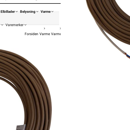
Elbillader
Belysning
Varme
r
Varemerker
Forsiden
Varme
Varmekabel
2-Leder Varmekabel 8W ØS
ØS Varme 
ØS Alu-8 
fra
6 999,-
5 599,
Pris
Hurtigkass