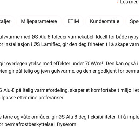
Les mer..
El-Entreprenør
Bedrift
Privat
Partnere
Kampanjer
Elektromateriell
aljer
Miljøparametere
ETIM
Kundeomtale
Spø
Smarthus
Ventilasjon
Elbillader
ulvvarme med ØS Alu-8 toleder varmekabel. Ideell for både nybygg
or installasjon i ØS Lamiflex, gir den deg friheten til å skape 
Belysning
Varme
Hjem & Fritid
Verktøy
Kabel & Ledning
Energi
gir overlegen ytelse med effekter under 70W/m². Den kan også i
en gir pålitelig og jevn gulvvarme, og den er godkjent for perm
Mer
Varemerker
Din butikk
Kontakt
 Alu-8 pålitelig varmefordeling, skaper et komfortabelt miljø i e
oss
tilpasse etter dine preferanser.
Finn butikk
Finn elektriker
Logg inn
Handlekurv
tørre og våte områder, gir ØS Alu-8 deg fleksibiliteten til å imp
for permafrostbeskyttelse i fryserom.