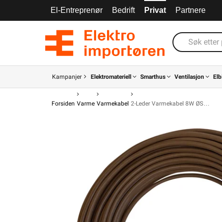
El-Entreprenør
Bedrift
Privat
Partnere
Kampanjer
Elektromateriell
Smarthus
Ventilasjon
Elb
Forsiden
Varme
Varmekabel
2-Leder Varmekabel 8W ØS