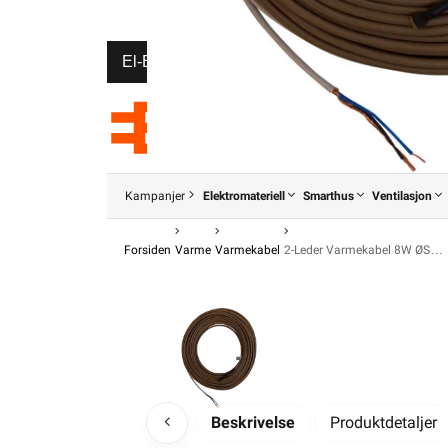
El-Entreprenør
Bedrift
Privat
Partnere
Kampanjer
Elektromateriell
Smarthus
Ventilasjon
Forsiden
Varme
Varmekabel
2-Leder Varmekabel 8W ØS
Beskrivelse
Produktdetaljer