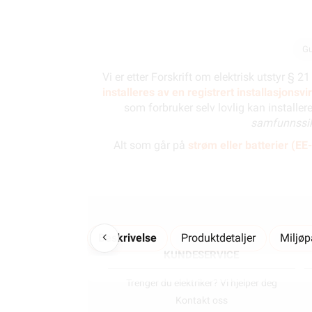
Gu
Vi er etter Forskrift om elektrisk utstyr § 2
installeres av en registrert installasjonsv
som forbruker selv lovlig kan installer
samfunnssik
Alt som går på
strøm eller batterier (EE-
Beskrivelse
Produktdetaljer
Miljø
KUNDESERVICE
Trenger du elektriker? Vi hjelper deg
Kontakt oss