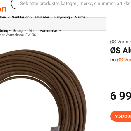
thus
Ventilasjon
Elbillader
Belysning
Varme
dning
Energi
Mer
Varemerker
eder Varmekabel 8W ØS
ØS Varme
ØS A
fra
ØS Va
6 99
Din butikk
Kontakt
oss