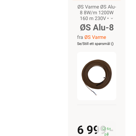
ØS Varme ØS Alu-
8 8W/m 1200W
160 m 230V •
ØS Alu-8
fra
ØS Varme
8W/m
Se/Still ett spørsmål (
)
1200W
160 m
230V
6 999,-
6±
på