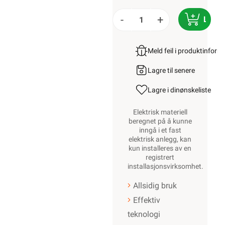
-
+
LEGG
Meld feil i produktinfor
Lagre til senere
Lagre i din
ønskeliste
Elektrisk materiell
beregnet på å kunne
inngå i et fast
elektrisk anlegg, kan
kun installeres av en
registrert
installasjonsvirksomhet
.
Allsidig bruk
Effektiv
teknologi