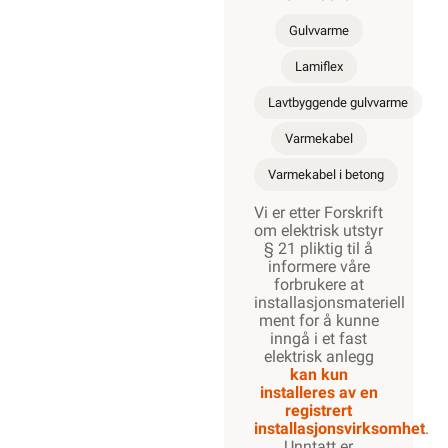
Gulvvarme
Lamiflex
Lavtbyggende gulvvarme
Varmekabel
Varmekabel i betong
Vi er etter Forskrift
om elektrisk utstyr
§ 21 pliktig til å
informere våre
forbrukere at
installasjonsmateriell
ment for å kunne
inngå i et fast
elektrisk anlegg
kan kun
installeres av en
registrert
installasjonsvirksomhet
.
Unntatt er