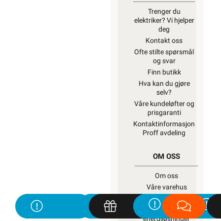
Trenger du
elektriker? Vi hjelper
deg
Kontakt oss
Ofte stilte spørsmål
og svar
Finn butikk
Hva kan du gjøre
selv?
Våre kundeløfter og
prisgaranti
Kontaktinformasjon
Proff avdeling
OM OSS
Om oss
Våre varehus
Våre partner
Fremtidens
energiløsninger