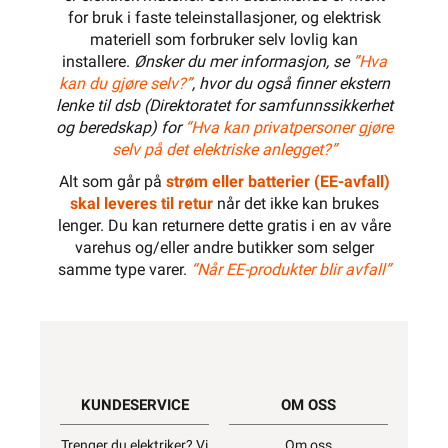
for bruk i faste teleinstallasjoner, og elektrisk
materiell som forbruker selv lovlig kan
installere.
Ønsker du mer informasjon, se
”Hva
kan du gjøre selv?”
, hvor du også finner ekstern
lenke til dsb (Direktoratet for samfunnssikkerhet
og beredskap) for
“Hva kan privatpersoner gjøre
selv på det elektriske anlegget?”
Alt som går på
strøm eller batterier (EE-avfall)
skal leveres til retur
når det ikke kan brukes
lenger. Du kan returnere dette gratis i en av våre
varehus og/eller andre butikker som selger
samme type varer.
“Når EE-produkter blir avfall”
KUNDESERVICE
OM OSS
Trenger du elektriker? Vi
Om oss