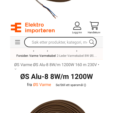
Logg inn
Handlekurv
Forsiden
Varme
Varmekabel
2-Leder Varmekabel 8W ØS
ØS Varme ØS Alu-8 8W/m 1200W 160 m 230V •
ØS Alu-8 8W/m 1200W
fra
ØS Varme
160 m 230V
Se/Still ett spørsmål (
)