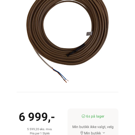
6 999,-
6± på lager
Min butikk ikke valgt, velg
5 599,20 eks. mva.
Min butikk
Pris per 1 Stykk