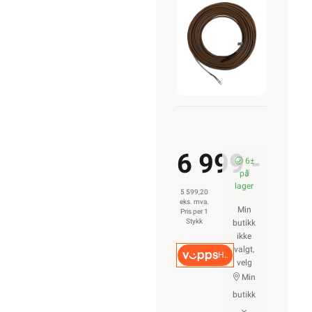
160 m
230V
6 999,-
6±
på
lager
5 599,20
eks. mva.
Min
Pris per 1
Stykk
butikk
ikke
valgt,
Hurtigkasse
velg
Min
butikk