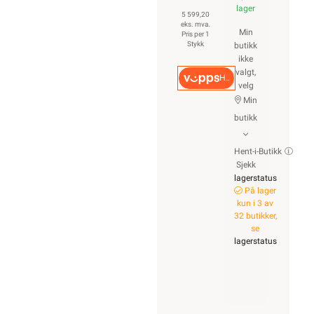
lager
5 599,20
eks. mva.
Min
Pris per 1
Stykk
butikk
ikke
valgt,
Hurtigkasse
velg
Min
butikk
Hent-i-Butikk
Sjekk
lagerstatus
På lager
kun i 3 av
32 butikker,
se
lagerstatus