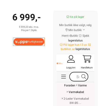
6 999,-
6± på lager
Min butikk ikke valgt, velg
5 599,20 eks. mva.
Min butikk
Pris per 1 Stykk
Hent-i-Butikk
Sjekk
lagerstatus
Hurtigkasse
På lager kun i 3 av 32
butikker, se
lagerstatus
Logg inn
Handlekurv
Forsiden
Varme
Varmekabel
2-Leder Varmekabel
8W ØS