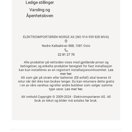
Ledige stillinger
Varsling og
Åpenhetsloven
ELEKTROIMPORTØREN NORGE AS (NO 914 939 828 MVA)
Nedre Kalbakkvei 88B, 1081 Oslo
22 81 27 70
Alle produkter på nettsiden vises med gjeldende priser og
betingelser, og enkelte produkter beregnet for fast installasjon
kan kun installeres av en registrert installasjonsvirksomhet.
Les
mer her
.
Alt som går på strøm eller batterier (EE-avfall) skal leveres til
retur når det ikke kan brukes lenger. Du kan returnere dette gratis
i en av våre varehus og/eller andre butikker som selger samme
type varer.
Les mer her
.
Alt innhold Copyright © 2009-2024 - Elektroimportøren AS. All
bruk av tekst og bilder må avtales før bruk.