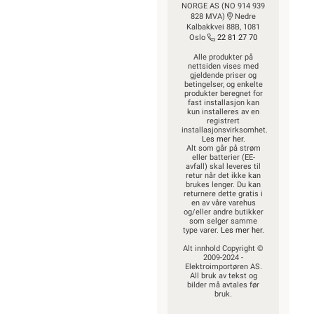
NORGE AS (NO 914 939
828 MVA)
Nedre
Kalbakkvei 88B, 1081
Oslo
22 81 27 70
Alle produkter på
nettsiden vises med
gjeldende priser og
betingelser, og enkelte
produkter beregnet for
fast installasjon kan
kun installeres av en
registrert
installasjonsvirksomhet.
Les mer her
.
Alt som går på strøm
eller batterier (EE-
avfall) skal leveres til
retur når det ikke kan
brukes lenger. Du kan
returnere dette gratis i
en av våre varehus
og/eller andre butikker
som selger samme
type varer.
Les mer her
.
Alt innhold Copyright ©
2009-2024 -
Elektroimportøren AS.
All bruk av tekst og
bilder må avtales før
bruk.