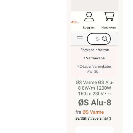
Logg inn
Handlekurv
Forsiden
Varme
Varmekabel
2-Leder Varmekabel
8W ØS
ØS Varme ØS Alu-
8 8W/m 1200W
160 m 230V •
ØS Alu-8
fra
ØS Varme
8W/m
Se/Still ett spørsmål (
)
1200W