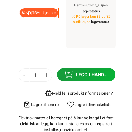
Hent-i-Butikk
Sjekk
lagerstatus
Hurtigkasse
På lager kun i 3 av 32
butikker, se
lagerstatus
-
+
LEGG I HANDLEKURV
Meld feil i produktinformasjonen?
Lagre til senere
Lagre i din
ønskeliste
Elektrisk materiell beregnet på å kunne inngå i et fast
elektrisk anlegg, kan kun installeres av en registrert
installasjonsvirksomhet
.