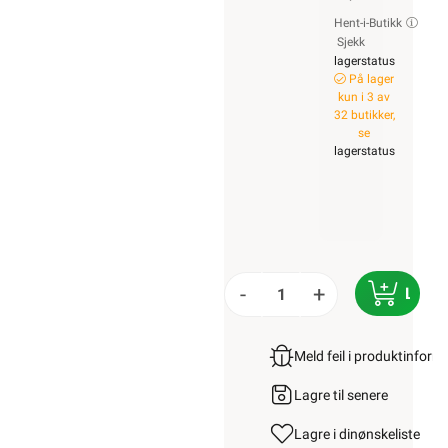
Hent-i-Butikk
Sjekk
lagerstatus
På lager
kun i 3 av
32 butikker,
se
lagerstatus
-
+
LEGG
Meld feil i produktinfor
Lagre til senere
Lagre i din
ønskeliste