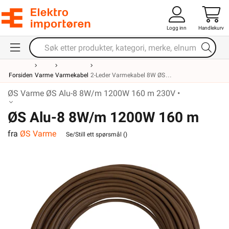
Logg inn
Handlekurv
Forsiden
Varme
Varmekabel
2-Leder Varmekabel 8W ØS
ØS Varme ØS Alu-8 8W/m 1200W 160 m 230V •
ØS Alu-8 8W/m 1200W 160 m
fra
ØS Varme
230V
Se/Still ett spørsmål (
)