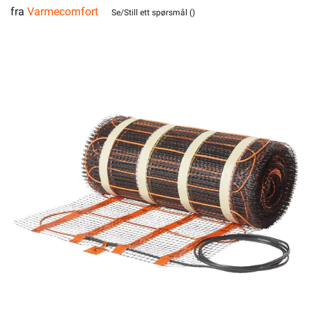
fra
Varmecomfort
100W/m² 3,0m² 310W
Se/Still ett spørsmål (
)