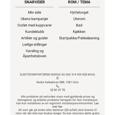
SNARVEIER
ROM / TEMA
Min side
Hyttetorget
Ukens kampanjer
Uterom
Outlet med kuppvarer
Bad
Kundeklubb
Kjøkken
Artikler og guider
Startpakke/Pakkeløsning
Ledige stillinger
Varsling og
Åpenhetsloven
ELEKTROIMPORTØREN NORGE AS (NO 914 939 828 MVA)
Nedre Kalbakkvei 88B, 1081 Oslo
22 81 27 70
Alle produkter på nettsiden vises med gjeldende priser og
betingelser, og enkelte produkter beregnet for fast installasjon
kan kun installeres av en registrert installasjonsvirksomhet.
Les
mer her
.
Alt som går på strøm eller batterier (EE-avfall) skal leveres til
retur når det ikke kan brukes lenger. Du kan returnere dette gratis