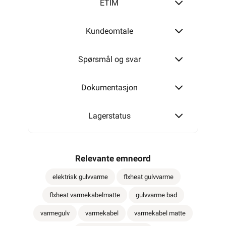
ETIM
Kundeomtale
Spørsmål og svar
Dokumentasjon
Lagerstatus
Relevante emneord
elektrisk gulvvarme
flxheat gulvvarme
flxheat varmekabelmatte
gulvvarme bad
varmegulv
varmekabel
varmekabel matte