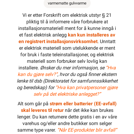
varmematte gulvvarme
Vi er etter Forskrift om elektrisk utstyr § 21
pliktig til å informere våre forbrukere at
installasjonsmateriell ment for å kunne inngå i
et fast elektrisk anlegg
kan kun installeres av
en registrert installasjonsvirksomhet
. Unntatt
er elektrisk materiell som utelukkende er ment
for bruk i faste teleinstallasjoner, og elektrisk
materiell som forbruker selv lovlig kan
installere.
Ønsker du mer informasjon, se
”Hva
kan du gjøre selv?”
, hvor du også finner ekstern
lenke til dsb (Direktoratet for samfunnssikkerhet
og beredskap) for
“Hva kan privatpersoner gjøre
selv på det elektriske anlegget?”
Alt som går på
strøm eller batterier (EE-avfall)
skal leveres til retur
når det ikke kan brukes
lenger. Du kan returnere dette gratis i en av våre
varehus og/eller andre butikker som selger
samme type varer.
“Når EE-produkter blir avfall”