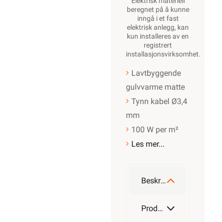
Elektrisk materiell
beregnet på å kunne
inngå i et fast
elektrisk anlegg, kan
kun installeres av en
registrert
installasjonsvirksomhet
.
Lavtbyggende
gulvvarme matte
Tynn kabel Ø3,4
mm
100 W per m²
Les mer...
Beskrivelse
Produktdetaljer