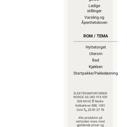
Ledige
stillinger
Varsling og
Åpenhetsloven
ROM / TEMA
Hyttetorget
Uterom
Bad
Kjøkken
Startpakke/Pakkeløsning
ELEKTROIMPORTØREN
NORGE AS (NO 914 939
828 MVA)
Nedre
Kalbakkvei 88B, 1081
Oslo
22 81 27 70
Alle produkter på
nettsiden vises med
gjeldende priser og