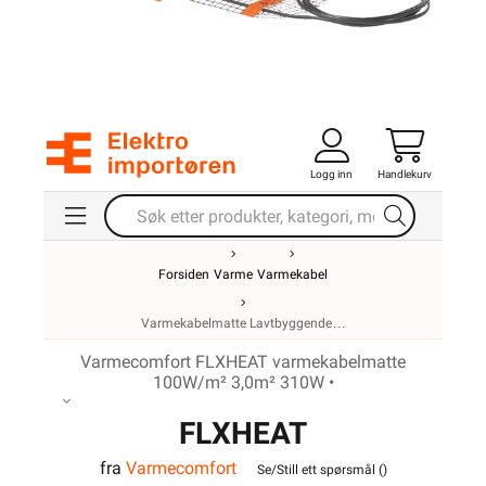
Logg inn
Handlekurv
Forsiden
Varme
Varmekabel
Varmekabelmatte Lavtbyggende
Varmecomfort FLXHEAT varmekabelmatte
100W/m² 3,0m² 310W •
FLXHEAT
fra
Varmecomfort
varmekabelmatte
Se/Still ett spørsmål (
)