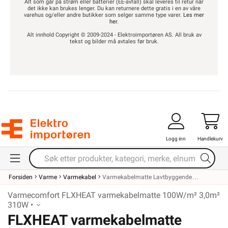
Alt som går på strøm eller batterier (EE-avfall) skal leveres til retur når
det ikke kan brukes lenger. Du kan returnere dette gratis i en av våre
varehus og/eller andre butikker som selger samme type varer.
Les mer
her
.
Alt innhold Copyright © 2009-2024 - Elektroimportøren AS. All bruk av
tekst og bilder må avtales før bruk.
Logg inn
Handlekurv
Forsiden
Varme
Varmekabel
Varmekabelmatte Lavtbyggende
Varmecomfort FLXHEAT varmekabelmatte 100W/m² 3,0m²
310W •
FLXHEAT varmekabelmatte