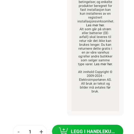
betingelser, og enkelte
produkter beregnet for
fast installasjon kan
kun installeres av en
registrert
installasjonsvirksomhet.
Les mer her
.
Alt som går på strøm
eller batterier (EE-
avfall) skal leveres til
retur når det ikke kan
brukes lenger. Du kan
returnere dette gratis i
en av våre varehus
og/eller andre butikker
som selger samme
type varer.
Les mer her
.
Alt innhold Copyright ©
2009-2024 -
Elektroimportøren AS.
All bruk av tekst og
bilder må avtales før
bruk.
-
+
LEGG I HANDLEKURV