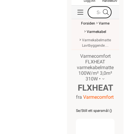
Logg inn
Handlekurv
Forsiden
Varme
Varmekabel
Varmekabelmatte
Lavtbyggende
Varmecomfort
FLXHEAT
varmekabelmatte
100W/m² 3,0m²
310W •
FLXHEAT
fra
Varmecomfort
varmekabelmat
100W/m²
Se/Still ett spørsmål (
)
3,0m²