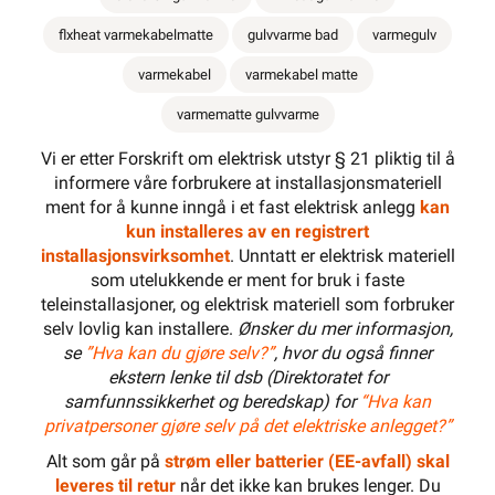
flxheat varmekabelmatte
gulvvarme bad
varmegulv
varmekabel
varmekabel matte
varmematte gulvvarme
Vi er etter Forskrift om elektrisk utstyr § 21 pliktig til å
informere våre forbrukere at installasjonsmateriell
ment for å kunne inngå i et fast elektrisk anlegg
kan
kun installeres av en registrert
installasjonsvirksomhet
. Unntatt er elektrisk materiell
som utelukkende er ment for bruk i faste
teleinstallasjoner, og elektrisk materiell som forbruker
selv lovlig kan installere.
Ønsker du mer informasjon,
se
”Hva kan du gjøre selv?”
, hvor du også finner
ekstern lenke til dsb (Direktoratet for
samfunnssikkerhet og beredskap) for
“Hva kan
privatpersoner gjøre selv på det elektriske anlegget?”
Alt som går på
strøm eller batterier (EE-avfall) skal
leveres til retur
når det ikke kan brukes lenger. Du