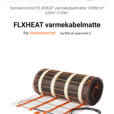
Varmecomfort FLXHEAT varmekabelmatte 100W/m²
3,0m² 310W •
FLXHEAT varmekabelmatte
fra
Varmecomfort
100W/m² 3,0m² 310W
Se/Still ett spørsmål (
)