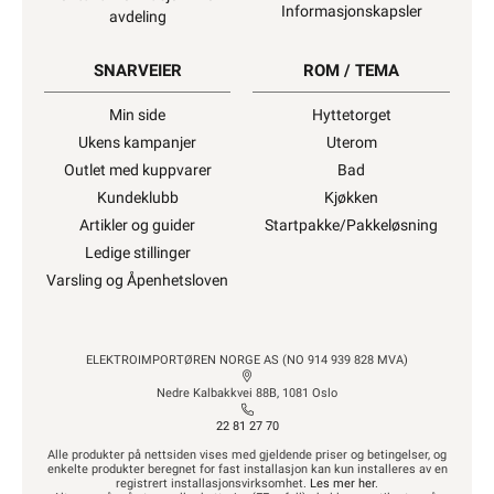
Informasjonskapsler
avdeling
SNARVEIER
ROM / TEMA
Min side
Hyttetorget
Ukens kampanjer
Uterom
Outlet med kuppvarer
Bad
Kundeklubb
Kjøkken
Artikler og guider
Startpakke/Pakkeløsning
Ledige stillinger
Varsling og Åpenhetsloven
ELEKTROIMPORTØREN NORGE AS (NO 914 939 828 MVA)
Nedre Kalbakkvei 88B, 1081 Oslo
22 81 27 70
Alle produkter på nettsiden vises med gjeldende priser og betingelser, og
enkelte produkter beregnet for fast installasjon kan kun installeres av en
registrert installasjonsvirksomhet.
Les mer her
.