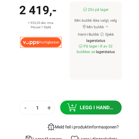
2 419,-
20± på lager
Min butikk ikke valgt, velg
1 935,20 eks. mva.
Min butikk
Pris per 1 Stykk
Hent-i-Butikk
Sjekk
lagerstatus
Hurtigkasse
På lager i 8 av 32
butikker, se
lagerstatus
-
+
LEGG I HANDLEKURV
Meld feil i produktinformasjonen?