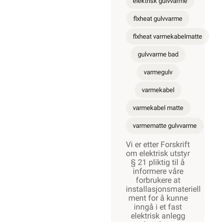
elektrisk gulvvarme
flxheat gulvvarme
flxheat varmekabelmatte
gulvvarme bad
varmegulv
varmekabel
varmekabel matte
varmematte gulvvarme
Vi er etter Forskrift
om elektrisk utstyr
§ 21 pliktig til å
informere våre
forbrukere at
installasjonsmateriell
ment for å kunne
inngå i et fast
elektrisk anlegg