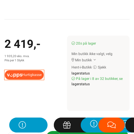
2 419,-
20± på lager
Min butikk ikke valgt, velg
1 935,20 eks. mva.
Min butikk
Pris per 1 Stykk
Hent-i-Butikk
Sjekk
lagerstatus
Hurtigkasse
På lager i 8 av 32 butikker, se
lagerstatus