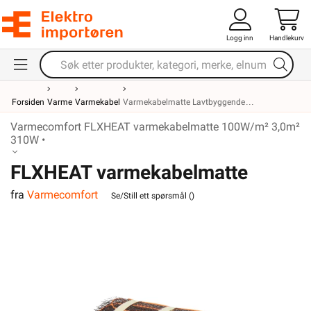
Logg inn
Handlekurv
Forsiden
Varme
Varmekabel
Varmekabelmatte Lavtbyggende
Varmecomfort FLXHEAT varmekabelmatte 100W/m² 3,0m²
310W •
FLXHEAT varmekabelmatte
fra
Varmecomfort
100W/m² 3,0m² 310W
Se/Still ett spørsmål (
)