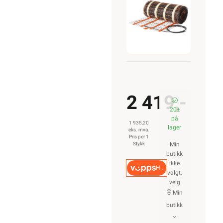
310W
2 419,-
20±
på
1 935,20
lager
eks. mva.
Pris per 1
Stykk
Min
butikk
ikke
Hurtigkasse
valgt,
velg
Min
butikk