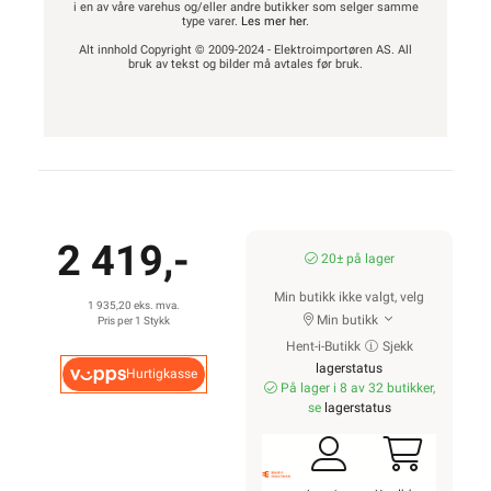
i en av våre varehus og/eller andre butikker som selger samme
type varer.
Les mer her
.
Alt innhold Copyright © 2009-2024 - Elektroimportøren AS. All
bruk av tekst og bilder må avtales før bruk.
2 419,-
20± på lager
Min butikk ikke valgt, velg
1 935,20 eks. mva.
Min butikk
Pris per 1 Stykk
Hent-i-Butikk
Sjekk
lagerstatus
Hurtigkasse
På lager i 8 av 32 butikker,
se
lagerstatus