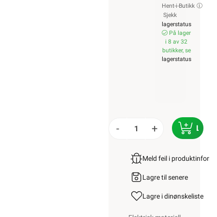
Hent-i-Butikk
Sjekk
lagerstatus
På lager
i 8 av 32
butikker, se
lagerstatus
-
+
LEGG
Meld feil i produktinfor
Lagre til senere
Lagre i din
ønskeliste