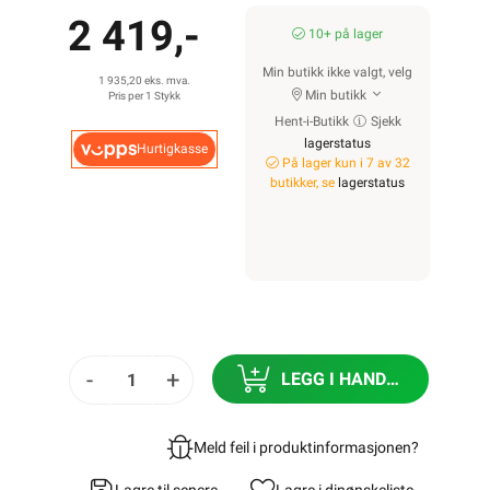
2 419,-
10+ på lager
Min butikk ikke valgt, velg
1 935,20 eks. mva.
Min butikk
Pris per 1 Stykk
Hent-i-Butikk
Sjekk
lagerstatus
Hurtigkasse
På lager kun i 7 av 32
butikker, se
lagerstatus
-
+
LEGG I HANDLEKURV
Meld feil i produktinformasjonen?