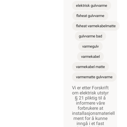
elektrisk gulvvarme
flxheat gulvvarme
flxheat varmekabelmatte
gulvvarme bad
varmegulv
varmekabel
varmekabel matte
varmematte gulvvarme
Vi er etter Forskrift
om elektrisk utstyr
§ 21 pliktig til å
informere våre
forbrukere at
installasjonsmateriell
ment for å kunne
inngå i et fast