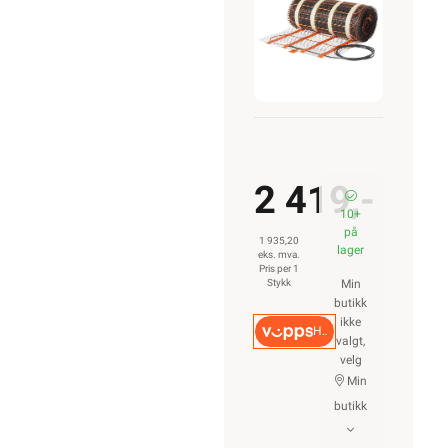
310W
2 419,-
10+
på
1 935,20
lager
eks. mva.
Pris per 1
Stykk
Min
butikk
ikke
Hurtigkasse
valgt,
velg
Min
butikk