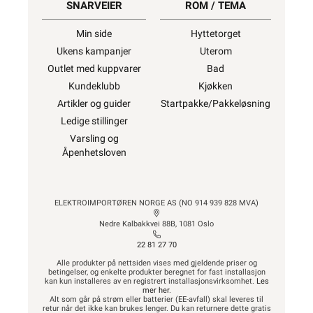
SNARVEIER
ROM / TEMA
Min side
Hyttetorget
Ukens kampanjer
Uterom
Outlet med kuppvarer
Bad
Kundeklubb
Kjøkken
Artikler og guider
Startpakke/Pakkeløsning
Ledige stillinger
Varsling og
Åpenhetsloven
ELEKTROIMPORTØREN NORGE AS (NO 914 939 828 MVA)
Nedre Kalbakkvei 88B, 1081 Oslo
22 81 27 70
Alle produkter på nettsiden vises med gjeldende priser og
betingelser, og enkelte produkter beregnet for fast installasjon
kan kun installeres av en registrert installasjonsvirksomhet.
Les
mer her
.
Alt som går på strøm eller batterier (EE-avfall) skal leveres til
retur når det ikke kan brukes lenger. Du kan returnere dette gratis