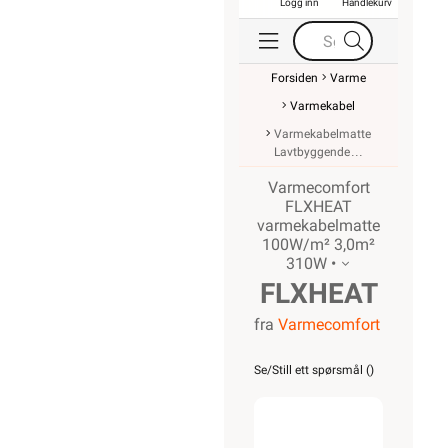
Logg inn
Handlekurv
Forsiden
Varme
Varmekabel
Varmekabelmatte
Lavtbyggende
Varmecomfort
FLXHEAT
varmekabelmatte
100W/m² 3,0m²
310W •
FLXHEAT
fra
Varmecomfort
varmekabelmat
100W/m²
Se/Still ett spørsmål (
)
3,0m²