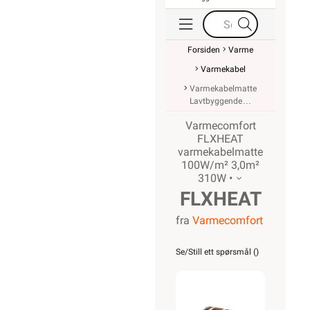
Forsiden
Varme
Varmekabel
Varmekabelmatte
Lavtbyggende
Varmecomfort
FLXHEAT
varmekabelmatte
100W/m² 3,0m²
310W •
FLXHEAT
fra
Varmecomfort
varmekabelmat
100W/m²
Se/Still ett spørsmål (
)
3,0m²