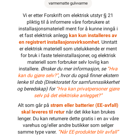
varmematte gulvvarme
Vi er etter Forskrift om elektrisk utstyr § 21
pliktig til å informere våre forbrukere at
installasjonsmateriell ment for å kunne inngå i
et fast elektrisk anlegg
kan kun installeres av
en registrert installasjonsvirksomhet
. Unntatt
er elektrisk materiell som utelukkende er ment
for bruk i faste teleinstallasjoner, og elektrisk
materiell som forbruker selv lovlig kan
installere.
Ønsker du mer informasjon, se
”Hva
kan du gjøre selv?”
, hvor du også finner ekstern
lenke til dsb (Direktoratet for samfunnssikkerhet
og beredskap) for
“Hva kan privatpersoner gjøre
selv på det elektriske anlegget?”
Alt som går på
strøm eller batterier (EE-avfall)
skal leveres til retur
når det ikke kan brukes
lenger. Du kan returnere dette gratis i en av våre
varehus og/eller andre butikker som selger
samme type varer.
“Når EE-produkter blir avfall”