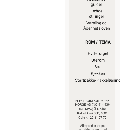
guider
Ledige
stillinger
Varsling og
Åpenhetsloven
ROM / TEMA
Hyttetorget
Uterom
Bad
Kjøkken
Startpakke/Pakkeløsning
ELEKTROIMPORTØREN
NORGE AS (NO 914 939
828 MVA)
Nedre
Kalbakkvei 88B, 1081
Oslo
22 81 27 70
Alle produkter på
nettsiden vises med