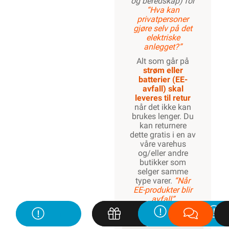
og beredskap) for
“Hva kan
privatpersoner
gjøre selv på det
elektriske
anlegget?”
Alt som går på
strøm eller
batterier (EE-
avfall) skal
leveres til retur
når det ikke kan
brukes lenger. Du
kan returnere
dette gratis i en av
våre varehus
og/eller andre
butikker som
selger samme
type varer.
“Når
EE-produkter blir
avfall”