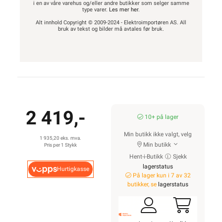
i en av våre varehus og/eller andre butikker som selger samme
type varer.
Les mer her
.
Alt innhold Copyright © 2009-2024 - Elektroimportøren AS. All
bruk av tekst og bilder må avtales før bruk.
2 419,-
10+ på lager
Min butikk ikke valgt, velg
1 935,20 eks. mva.
Min butikk
Pris per 1 Stykk
Hent-i-Butikk
Sjekk
lagerstatus
Hurtigkasse
På lager kun i 7 av 32
butikker, se
lagerstatus