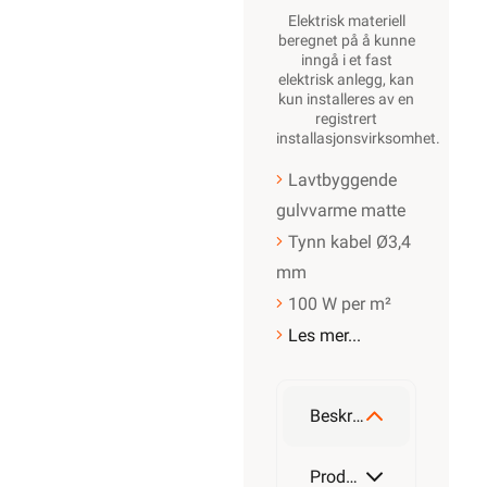
Elektrisk materiell
beregnet på å kunne
inngå i et fast
elektrisk anlegg, kan
kun installeres av en
registrert
installasjonsvirksomhet
.
Lavtbyggende
gulvvarme matte
Tynn kabel Ø3,4
mm
100 W per m²
Les mer...
Beskrivelse
Produktdetaljer