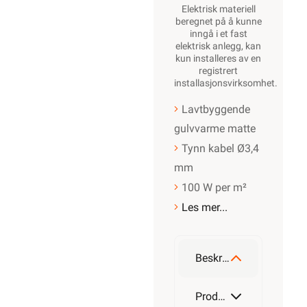
Elektrisk materiell
beregnet på å kunne
inngå i et fast
elektrisk anlegg, kan
kun installeres av en
registrert
installasjonsvirksomhet
.
Lavtbyggende
gulvvarme matte
Tynn kabel Ø3,4
mm
100 W per m²
Les mer...
Beskrivelse
Produktdetaljer