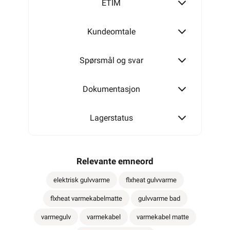
ETIM
Kundeomtale
Spørsmål og svar
Dokumentasjon
Lagerstatus
Relevante emneord
elektrisk gulvvarme
flxheat gulvvarme
flxheat varmekabelmatte
gulvvarme bad
varmegulv
varmekabel
varmekabel matte