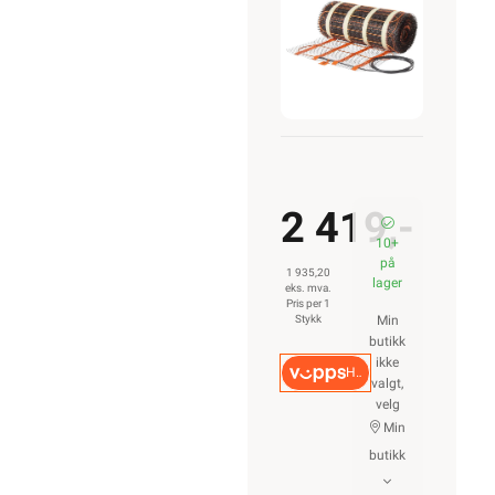
310W
2 419,-
10+
på
1 935,20
lager
eks. mva.
Pris per 1
Stykk
Min
butikk
ikke
Hurtigkasse
valgt,
velg
Min
butikk