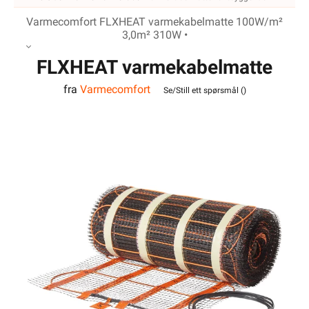
Varmecomfort FLXHEAT varmekabelmatte 100W/m²
3,0m² 310W •
FLXHEAT varmekabelmatte
fra
Varmecomfort
100W/m² 3,0m² 310W
Se/Still ett spørsmål (
)