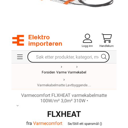
Logg inn
Handlekurv
Forsiden
Varme
Varmekabel
Varmekabelmatte Lavtbyggende
Varmecomfort FLXHEAT varmekabelmatte
100W/m² 3,0m² 310W •
FLXHEAT
fra
Varmecomfort
varmekabelmatte
Se/Still ett spørsmål (
)