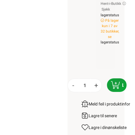
Hent-i-Butikk
Sjekk
lagerstatus
På lager
kun i 7 av
32 butikker,
se
lagerstatus
-
+
LEGG
Meld feil i produktinfor
Lagre til senere
Lagre i din
ønskeliste