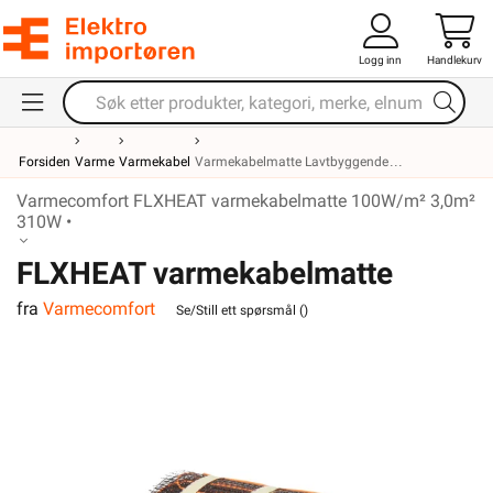
Logg inn
Handlekurv
Forsiden
Varme
Varmekabel
Varmekabelmatte Lavtbyggende
Varmecomfort FLXHEAT varmekabelmatte 100W/m² 3,0m²
310W •
FLXHEAT varmekabelmatte
fra
Varmecomfort
100W/m² 3,0m² 310W
Se/Still ett spørsmål (
)