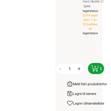
Hent-i-Butikk
Sjekk
lagerstatus
På lager
kun i 7 av
32 butikker,
se
lagerstatus
-
+
LEGG
Meld feil i produktinfor
Lagre til senere
Lagre i din
ønskeliste