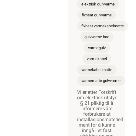
elektrisk gulvvarme
flxheat gulvvarme
flxheat varmekabelmatte
gulvvarme bad
varmegulv
varmekabel
varmekabel matte
varmematte gulvvarme
Vi er etter Forskrift
om elektrisk utstyr
§ 21 pliktig til å
informere våre
forbrukere at
installasjonsmateriell
ment for å kunne
inngå i et fast
elektrisk anlegg