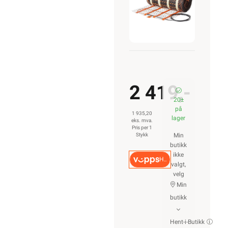
2 419,-
20±
på
1 935,20
lager
eks. mva.
Pris per 1
Stykk
Min
butikk
ikke
Hurtigkasse
valgt,
velg
Min
butikk
Hent-i-Butikk