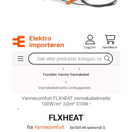
Logg inn
Handlekurv
Forsiden
Varme
Varmekabel
Varmekabelmatte Lavtbyggende
Varmecomfort FLXHEAT varmekabelmatte
100W/m² 3,0m² 310W •
FLXHEAT
fra
Varmecomfort
varmekabelmatte
Se/Still ett spørsmål (
)