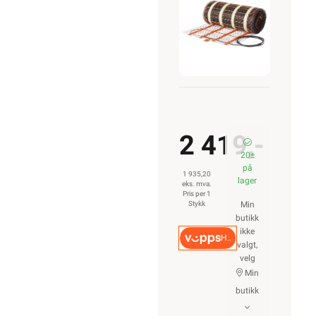
310W
2 419,-
20±
på
1 935,20
lager
eks. mva.
Pris per 1
Stykk
Min
butikk
ikke
Hurtigkasse
valgt,
velg
Min
butikk