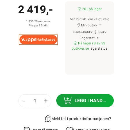
2 419,-
20± på lager
Min butikk ikke valgt, velg
1 935,20 eks. mva.
Min butikk
Pris per 1 Stykk
Hent-i-Butikk
Sjekk
lagerstatus
Hurtigkasse
På lager i 8 av 32
butikker, se
lagerstatus
-
+
LEGG I HANDLEKURV
Meld feil i produktinformasjonen?