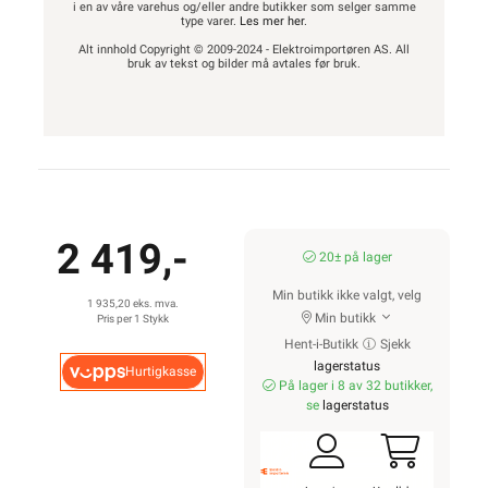
i en av våre varehus og/eller andre butikker som selger samme
type varer.
Les mer her
.
Alt innhold Copyright © 2009-2024 - Elektroimportøren AS. All
bruk av tekst og bilder må avtales før bruk.
2 419,-
20± på lager
Min butikk ikke valgt, velg
1 935,20 eks. mva.
Min butikk
Pris per 1 Stykk
Hent-i-Butikk
Sjekk
lagerstatus
Hurtigkasse
På lager i 8 av 32 butikker,
se
lagerstatus