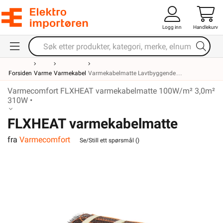
Logg inn
Handlekurv
Forsiden
Varme
Varmekabel
Varmekabelmatte Lavtbyggende
Varmecomfort FLXHEAT varmekabelmatte 100W/m² 3,0m²
310W •
FLXHEAT varmekabelmatte
fra
Varmecomfort
100W/m² 3,0m² 310W
Se/Still ett spørsmål (
)