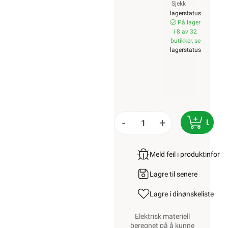
Sjekk
lagerstatus
På lager
i 8 av 32
butikker, se
lagerstatus
-
+
LEGG
Meld feil i produktinfor
Lagre til senere
Lagre i din
ønskeliste
Elektrisk materiell
beregnet på å kunne