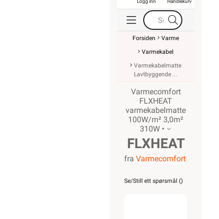
Logg inn
Handlekurv
Forsiden
Varme
Varmekabel
Varmekabelmatte
Lavtbyggende
Varmecomfort
FLXHEAT
varmekabelmatte
100W/m² 3,0m²
310W •
FLXHEAT
fra
Varmecomfort
varmekabelmat
100W/m²
Se/Still ett spørsmål (
)
3,0m²