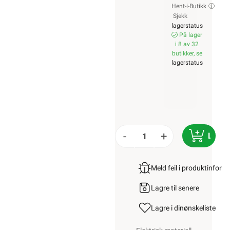
Hent-i-Butikk
Sjekk
lagerstatus
På lager
i 8 av 32
butikker, se
lagerstatus
-
+
LEGG
Meld feil i produktinfor
Lagre til senere
Lagre i din
ønskeliste