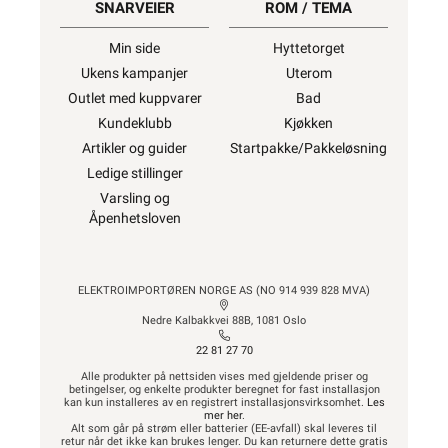
SNARVEIER
ROM / TEMA
Min side
Hyttetorget
Ukens kampanjer
Uterom
Outlet med kuppvarer
Bad
Kundeklubb
Kjøkken
Artikler og guider
Startpakke/Pakkeløsning
Ledige stillinger
Varsling og
Åpenhetsloven
ELEKTROIMPORTØREN NORGE AS (NO 914 939 828 MVA)
Nedre Kalbakkvei 88B, 1081 Oslo
22 81 27 70
Alle produkter på nettsiden vises med gjeldende priser og
betingelser, og enkelte produkter beregnet for fast installasjon
kan kun installeres av en registrert installasjonsvirksomhet.
Les
mer her
.
Alt som går på strøm eller batterier (EE-avfall) skal leveres til
retur når det ikke kan brukes lenger. Du kan returnere dette gratis