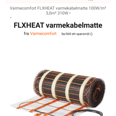
Varmecomfort FLXHEAT varmekabelmatte 100W/m²
3,0m² 310W •
FLXHEAT varmekabelmatte
fra
Varmecomfort
100W/m² 3,0m² 310W
Se/Still ett spørsmål (
)