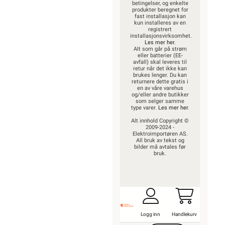
betingelser, og enkelte
produkter beregnet for
fast installasjon kan
kun installeres av en
registrert
installasjonsvirksomhet.
Les mer her
.
Alt som går på strøm
eller batterier (EE-
avfall) skal leveres til
retur når det ikke kan
brukes lenger. Du kan
returnere dette gratis i
en av våre varehus
og/eller andre butikker
som selger samme
type varer.
Les mer her
.
Alt innhold Copyright ©
2009-2024 -
Elektroimportøren AS.
All bruk av tekst og
bilder må avtales før
bruk.
Logg inn
Handlekurv