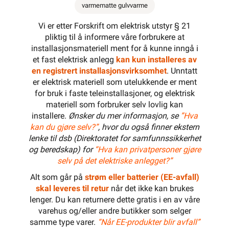
varmematte gulvvarme
Vi er etter Forskrift om elektrisk utstyr § 21
pliktig til å informere våre forbrukere at
installasjonsmateriell ment for å kunne inngå i
et fast elektrisk anlegg
kan kun installeres av
en registrert installasjonsvirksomhet
. Unntatt
er elektrisk materiell som utelukkende er ment
for bruk i faste teleinstallasjoner, og elektrisk
materiell som forbruker selv lovlig kan
installere.
Ønsker du mer informasjon, se
”Hva
kan du gjøre selv?”
, hvor du også finner ekstern
lenke til dsb (Direktoratet for samfunnssikkerhet
og beredskap) for
“Hva kan privatpersoner gjøre
selv på det elektriske anlegget?”
Alt som går på
strøm eller batterier (EE-avfall)
skal leveres til retur
når det ikke kan brukes
lenger. Du kan returnere dette gratis i en av våre
varehus og/eller andre butikker som selger
samme type varer.
“Når EE-produkter blir avfall”