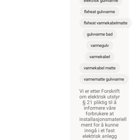
elektrisk gulvvarme
flxheat gulvvarme
flxheat varmekabelmatte
gulvvarme bad
varmegulv
varmekabel
varmekabel matte
varmematte gulvvarme
Vi er etter Forskrift
om elektrisk utstyr
§ 21 pliktig til å
informere våre
forbrukere at
installasjonsmateriell
ment for å kunne
inngå i et fast
elektrisk anlegg