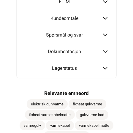
ETIM
Kundeomtale
Spørsmål og svar
Dokumentasjon
Lagerstatus
Relevante emneord
elektrisk gulvvarme
flxheat gulvvarme
flxheat varmekabelmatte
gulvvarme bad
varmegulv
varmekabel
varmekabel matte