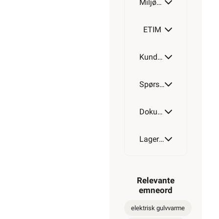
Miljøparametere
ETIM
Kundeomtale
Spørsmål og svar
Dokumentasjon
Lagerstatus
Relevante
emneord
elektrisk gulvvarme