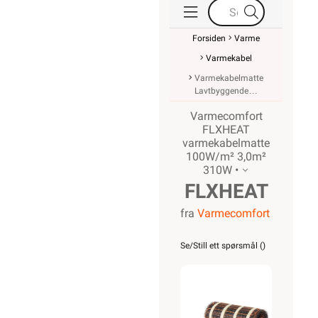
Forsiden
Varme
Varmekabel
Varmekabelmatte
Lavtbyggende
Varmecomfort
FLXHEAT
varmekabelmatte
100W/m² 3,0m²
310W •
FLXHEAT
fra
Varmecomfort
varmekabelmat
100W/m²
Se/Still ett spørsmål (
)
3,0m²
310W