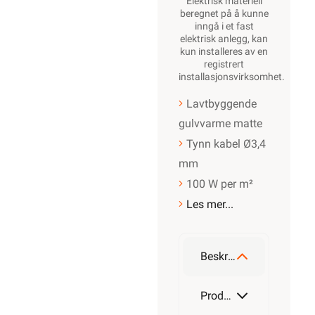
Elektrisk materiell
beregnet på å kunne
inngå i et fast
elektrisk anlegg, kan
kun installeres av en
registrert
installasjonsvirksomhet
.
Lavtbyggende
gulvvarme matte
Tynn kabel Ø3,4
mm
100 W per m²
Les mer...
Beskrivelse
Produktdetaljer