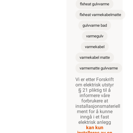
flxheat gulvvarme
flxheat varmekabelmatte
gulvvarme bad
varmegulv
varmekabel
varmekabel matte
varmematte gulvvarme
Vi er etter Forskrift
om elektrisk utstyr
§ 21 pliktig til å
informere våre
forbrukere at
installasjonsmateriell
ment for å kunne
inngå i et fast
elektrisk anlegg
kan kun
installeres av en