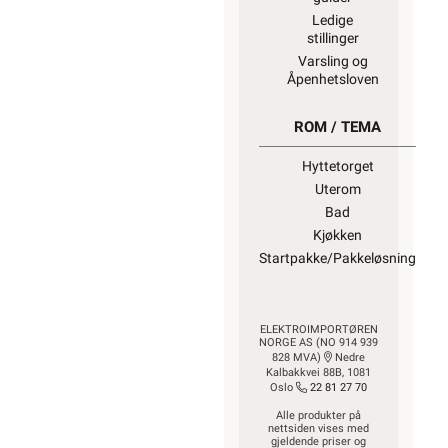
Ledige
stillinger
Varsling og
Åpenhetsloven
ROM / TEMA
Hyttetorget
Uterom
Bad
Kjøkken
Startpakke/Pakkeløsning
ELEKTROIMPORTØREN
NORGE AS (NO 914 939
828 MVA)
Nedre
Kalbakkvei 88B, 1081
Oslo
22 81 27 70
Alle produkter på
nettsiden vises med
gjeldende priser og