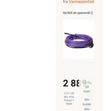
fra
Varmecomfort
selvreg.
frostsikringska
Se/Still ett spørsmål (
)
m/term.
13M
143W
2 889,-
2±
på
lager
2 311,20
eks. mva.
Min
Pris per 1
Stykk
butikk
ikke