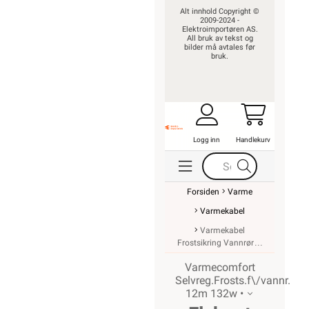
Alt innhold Copyright ©
2009-2024 -
Elektroimportøren AS.
All bruk av tekst og
bilder må avtales før
bruk.
Logg inn
Handlekurv
Forsiden
Varme
Varmekabel
Varmekabel
Frostsikring Vannrør
Varmecomfort
Selvreg.Frosts.f\/vannr.
12m 132w •