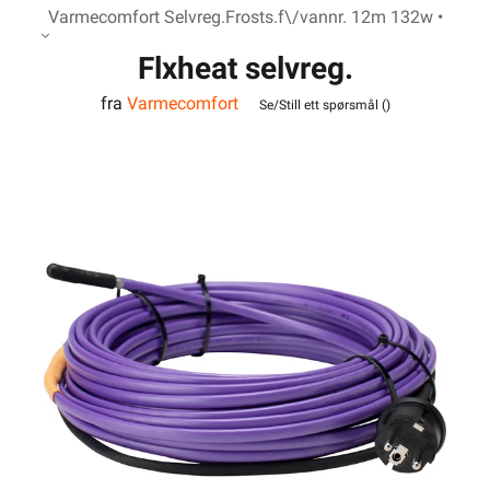
Varmecomfort Selvreg.Frosts.f\/vannr. 12m 132w •
Flxheat selvreg.
fra
Varmecomfort
frostsikringskabel m/term.
Se/Still ett spørsmål (
)
13M 143W