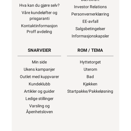
Hva kan du gjøre selv?
Investor Relations
Våre kundeløfter og
Personvernerklæring
prisgaranti
EE-avfall
Kontaktinformasjon
Salgsbetingelser
Proff avdeling
Informasjonskapsler
SNARVEIER
ROM / TEMA
Min side
Hyttetorget
Ukens kampanjer
Uterom
Outlet med kuppvarer
Bad
Kundeklubb
Kjøkken
Artikler og guider
Startpakke/Pakkeløsning
Ledige stillinger
Varsling og
Åpenhetsloven