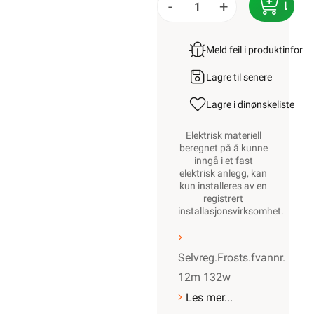
-
+
LEGG
Meld feil i produktinfor
Lagre til senere
Lagre i din
ønskeliste
Elektrisk materiell
beregnet på å kunne
inngå i et fast
elektrisk anlegg, kan
kun installeres av en
registrert
installasjonsvirksomhet
.
Selvreg.Frosts.fvannr.
12m 132w
Les mer...