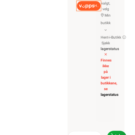
valgt,
Hurtigkasse
velg
Min
butikk
Hent-i-Butikk
Sjekk
lagerstatus
Finnes
ikke
på
lager i
butikkene,
se
lagerstatus