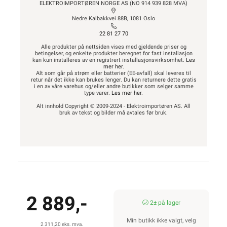
ELEKTROIMPORTØREN NORGE AS (NO 914 939 828 MVA)
Nedre Kalbakkvei 88B, 1081 Oslo
22 81 27 70
Alle produkter på nettsiden vises med gjeldende priser og
betingelser, og enkelte produkter beregnet for fast installasjon
kan kun installeres av en registrert installasjonsvirksomhet.
Les
mer her
.
Alt som går på strøm eller batterier (EE-avfall) skal leveres til
retur når det ikke kan brukes lenger. Du kan returnere dette gratis
i en av våre varehus og/eller andre butikker som selger samme
type varer.
Les mer her
.
Alt innhold Copyright © 2009-2024 - Elektroimportøren AS. All
bruk av tekst og bilder må avtales før bruk.
2 889,-
2± på lager
Min butikk ikke valgt, velg
2 311,20 eks. mva.