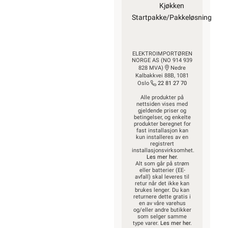
Kjøkken
Startpakke/Pakkeløsning
ELEKTROIMPORTØREN
NORGE AS (NO 914 939
828 MVA)
Nedre
Kalbakkvei 88B, 1081
Oslo
22 81 27 70
Alle produkter på
nettsiden vises med
gjeldende priser og
betingelser, og enkelte
produkter beregnet for
fast installasjon kan
kun installeres av en
registrert
installasjonsvirksomhet.
Les mer her
.
Alt som går på strøm
eller batterier (EE-
avfall) skal leveres til
retur når det ikke kan
brukes lenger. Du kan
returnere dette gratis i
en av våre varehus
og/eller andre butikker
som selger samme
type varer.
Les mer her
.