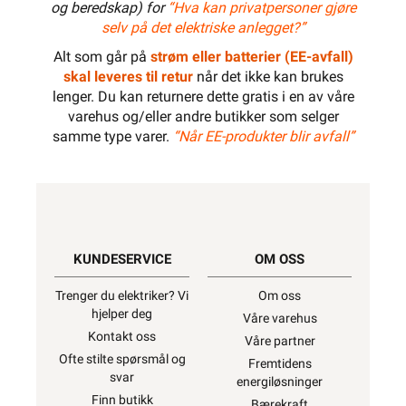
og beredskap) for
“Hva kan privatpersoner gjøre
selv på det elektriske anlegget?”
Alt som går på
strøm eller batterier (EE-avfall)
skal leveres til retur
når det ikke kan brukes
lenger. Du kan returnere dette gratis i en av våre
varehus og/eller andre butikker som selger
samme type varer.
“Når EE-produkter blir avfall”
KUNDESERVICE
OM OSS
Trenger du elektriker? Vi
Om oss
hjelper deg
Våre varehus
Kontakt oss
Våre partner
Ofte stilte spørsmål og
Fremtidens
svar
energiløsninger
Finn butikk
Bærekraft