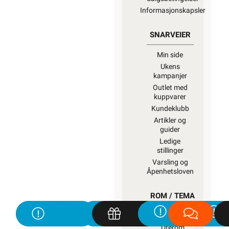
Informasjonskapsler
SNARVEIER
Min side
Ukens
kampanjer
Outlet med
kuppvarer
Kundeklubb
Artikler og
guider
Ledige
stillinger
Varsling og
Åpenhetsloven
ROM / TEMA
Hyttetorget
Uterom