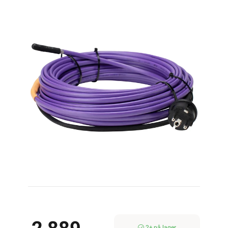
13M 143W
2± på lager