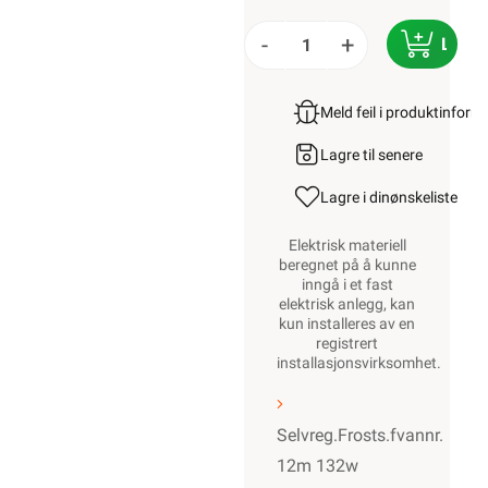
-
+
LEGG
Meld feil i produktinfor
Lagre til senere
Lagre i din
ønskeliste
Elektrisk materiell
beregnet på å kunne
inngå i et fast
elektrisk anlegg, kan
kun installeres av en
registrert
installasjonsvirksomhet
.
Selvreg.Frosts.fvannr.
12m 132w