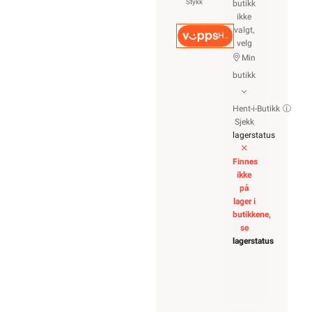
Stykk
butikk
ikke
valgt,
Hurtigkasse
velg
Min
butikk
Hent-i-Butikk
Sjekk
lagerstatus
Finnes
ikke
på
lager i
butikkene,
se
lagerstatus