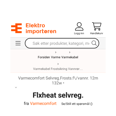
Logg inn
Handlekurv
Forsiden
Varme
Varmekabel
Varmekabel Frostsikring Vannrør
Varmecomfort Selvreg.Frosts.f\/vannr. 12m
132w •
Flxheat selvreg.
fra
Varmecomfort
frostsikringskabel m/term.
Se/Still ett spørsmål (
)