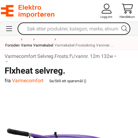
Logg inn
Handlekurv
Forsiden
Varme
Varmekabel
Varmekabel Frostsikring Vannrør
Varmecomfort Selvreg.Frosts.f\/vannr. 12m 132w •
Flxheat selvreg.
fra
Varmecomfort
frostsikringskabel m/term. 13M
Se/Still ett spørsmål (
)
143W