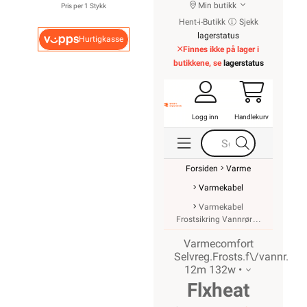
Min butikk
Pris per 1 Stykk
Hent-i-Butikk
Sjekk
lagerstatus
Hurtigkasse
Finnes ikke på lager i
butikkene, se
lagerstatus
Logg inn
Handlekurv
Forsiden
Varme
Varmekabel
Varmekabel
Frostsikring Vannrør
Varmecomfort
Selvreg.Frosts.f\/vannr.
12m 132w •
Flxheat