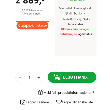
2 889,-
Min butikk ikke valgt, velg
2 311,20 eks. mva.
Min butikk
Pris per 1 Stykk
Hent-i-Butikk
Sjekk
lagerstatus
Hurtigkasse
Finnes ikke på lager i
butikkene, se
lagerstatus
-
+
LEGG I HANDLEKURV
Meld feil i produktinformasjonen?
Lagre til senere
Lagre i din
ønskeliste