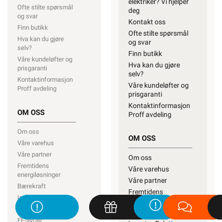
elektriker? Vi hjelper
Ofte stilte spørsmål
deg
og svar
Kontakt oss
Finn butikk
Ofte stilte spørsmål
Hva kan du gjøre
og svar
selv?
Finn butikk
Våre kundeløfter og
Hva kan du gjøre
prisgaranti
selv?
Kontaktinformasjon
Våre kundeløfter og
Proff avdeling
prisgaranti
Kontaktinformasjon
OM OSS
Proff avdeling
Om oss
OM OSS
Våre varehus
Våre partner
Om oss
Fremtidens
Våre varehus
energiløsninger
Våre partner
Bærekraft
Fremtidens
Investor Relations
energiløsninger
Personvernerklæring
Bærekraft
EE-avfall