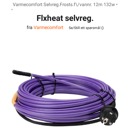
Varmecomfort Selvreg.Frosts.f\/vannr. 12m 132w •
Flxheat selvreg.
fra
Varmecomfort
frostsikringskabel m/term.
Se/Still ett spørsmål (
)
13M 143W