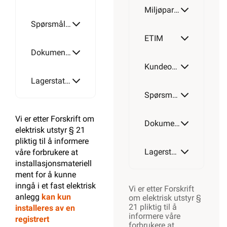
Miljøparametere
Spørsmål og svar
ETIM
Dokumentasjon
Kundeomtale
Lagerstatus
Spørsmål og svar
Vi er etter Forskrift om
Dokumentasjon
elektrisk utstyr § 21
pliktig til å informere
Lagerstatus
våre forbrukere at
installasjonsmateriell
ment for å kunne
inngå i et fast elektrisk
Vi er etter Forskrift
anlegg
kan kun
om elektrisk utstyr §
21 pliktig til å
installeres av en
informere våre
registrert
forbrukere at