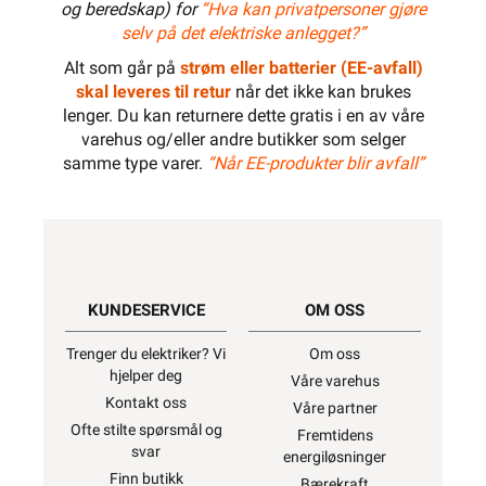
og beredskap) for
“Hva kan privatpersoner gjøre
selv på det elektriske anlegget?”
Alt som går på
strøm eller batterier (EE-avfall)
skal leveres til retur
når det ikke kan brukes
lenger. Du kan returnere dette gratis i en av våre
varehus og/eller andre butikker som selger
samme type varer.
“Når EE-produkter blir avfall”
KUNDESERVICE
OM OSS
Trenger du elektriker? Vi
Om oss
hjelper deg
Våre varehus
Kontakt oss
Våre partner
Ofte stilte spørsmål og
Fremtidens
svar
energiløsninger
Finn butikk
Bærekraft