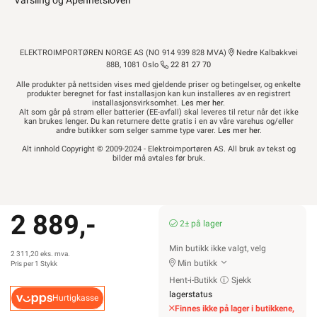
Varsling og Åpenhetsloven
ELEKTROIMPORTØREN NORGE AS (NO 914 939 828 MVA)
Nedre Kalbakkvei
88B, 1081 Oslo
22 81 27 70
Alle produkter på nettsiden vises med gjeldende priser og betingelser, og enkelte
produkter beregnet for fast installasjon kan kun installeres av en registrert
installasjonsvirksomhet.
Les mer her
.
Alt som går på strøm eller batterier (EE-avfall) skal leveres til retur når det ikke
kan brukes lenger. Du kan returnere dette gratis i en av våre varehus og/eller
andre butikker som selger samme type varer.
Les mer her
.
Alt innhold Copyright © 2009-2024 - Elektroimportøren AS. All bruk av tekst og
bilder må avtales før bruk.
2 889,-
2± på lager
Min butikk ikke valgt, velg
2 311,20 eks. mva.
Min butikk
Pris per 1 Stykk
Hent-i-Butikk
Sjekk
lagerstatus
Hurtigkasse
Finnes ikke på lager i butikkene,