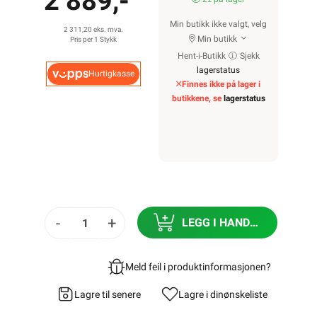
2 889,-
Min butikk ikke valgt, velg
2 311,20 eks. mva.
Min butikk
Pris per 1 Stykk
Hent-i-Butikk
Sjekk
lagerstatus
Hurtigkasse
Finnes ikke på lager i
butikkene, se
lagerstatus
-
+
LEGG I HANDLEKURV
Meld feil i produktinformasjonen?
Lagre til senere
Lagre i din
ønskeliste