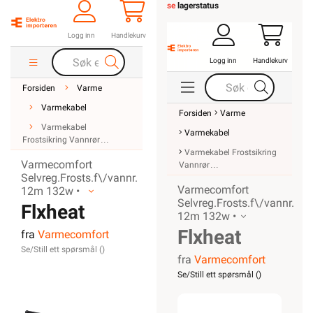
se
lagerstatus
Logg inn
Handlekurv
Logg inn
Handlekurv
Forsiden
Varme
Varmekabel
Forsiden
Varme
Varmekabel
Varmekabel
Frostsikring Vannrør
Varmekabel Frostsikring
Varmecomfort
Vannrør
Selvreg.Frosts.f\/vannr.
Varmecomfort
12m 132w •
Selvreg.Frosts.f\/vannr.
Flxheat
12m 132w •
Flxheat
fra
Varmecomfort
selvreg.
Se/Still ett spørsmål (
)
fra
Varmecomfort
selvreg.
frostsikringskabel
Se/Still ett spørsmål (
)
frostsikringska
m/term.