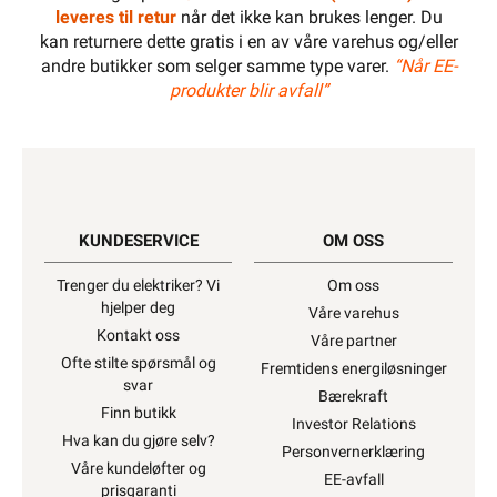
leveres til retur
når det ikke kan brukes lenger. Du
kan returnere dette gratis i en av våre varehus og/eller
andre butikker som selger samme type varer.
“Når EE-
produkter blir avfall”
KUNDESERVICE
OM OSS
Trenger du elektriker? Vi
Om oss
hjelper deg
Våre varehus
Kontakt oss
Våre partner
Ofte stilte spørsmål og
Fremtidens energiløsninger
svar
Bærekraft
Finn butikk
Investor Relations
Hva kan du gjøre selv?
Personvernerklæring
Våre kundeløfter og
EE-avfall
prisgaranti