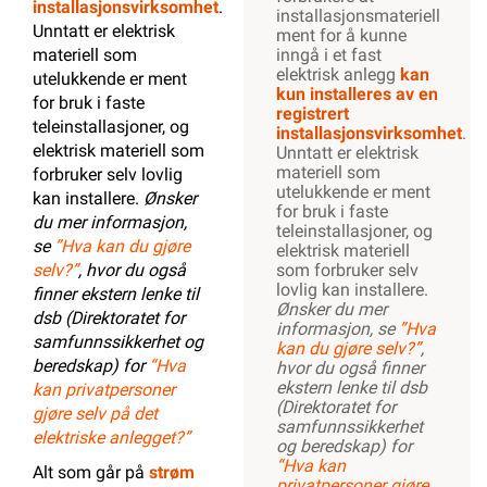
installasjonsvirksomhet
.
installasjonsmateriell
Unntatt er elektrisk
ment for å kunne
materiell som
inngå i et fast
elektrisk anlegg
kan
utelukkende er ment
kun installeres av en
for bruk i faste
registrert
teleinstallasjoner, og
installasjonsvirksomhet
.
elektrisk materiell som
Unntatt er elektrisk
materiell som
forbruker selv lovlig
utelukkende er ment
kan installere.
Ønsker
for bruk i faste
du mer informasjon,
teleinstallasjoner, og
se
”Hva kan du gjøre
elektrisk materiell
selv?”
, hvor du også
som forbruker selv
lovlig kan installere.
finner ekstern lenke til
Ønsker du mer
dsb (Direktoratet for
informasjon, se
”Hva
samfunnssikkerhet og
kan du gjøre selv?”
,
beredskap) for
“Hva
hvor du også finner
ekstern lenke til dsb
kan privatpersoner
(Direktoratet for
gjøre selv på det
samfunnssikkerhet
elektriske anlegget?”
og beredskap) for
“Hva kan
Alt som går på
strøm
privatpersoner gjøre