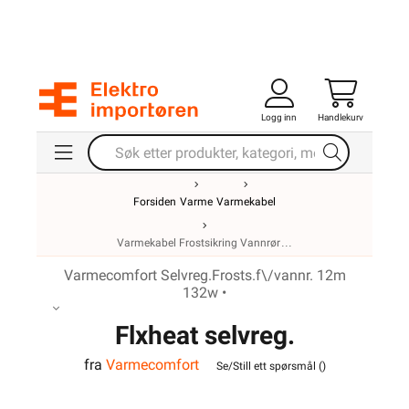
Logg inn
Handlekurv
Forsiden
Varme
Varmekabel
Varmekabel Frostsikring Vannrør
Varmecomfort Selvreg.Frosts.f\/vannr. 12m
132w •
Flxheat selvreg.
fra
Varmecomfort
frostsikringskabel m/term.
Se/Still ett spørsmål (
)