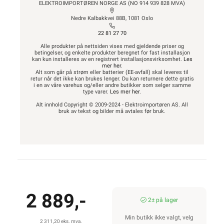
ELEKTROIMPORTØREN NORGE AS (NO 914 939 828 MVA)
Nedre Kalbakkvei 88B, 1081 Oslo
22 81 27 70
Alle produkter på nettsiden vises med gjeldende priser og
betingelser, og enkelte produkter beregnet for fast installasjon
kan kun installeres av en registrert installasjonsvirksomhet.
Les
mer her
.
Alt som går på strøm eller batterier (EE-avfall) skal leveres til
retur når det ikke kan brukes lenger. Du kan returnere dette gratis
i en av våre varehus og/eller andre butikker som selger samme
type varer.
Les mer her
.
Alt innhold Copyright © 2009-2024 - Elektroimportøren AS. All
bruk av tekst og bilder må avtales før bruk.
2 889,-
2± på lager
Min butikk ikke valgt, velg
2 311,20 eks. mva.