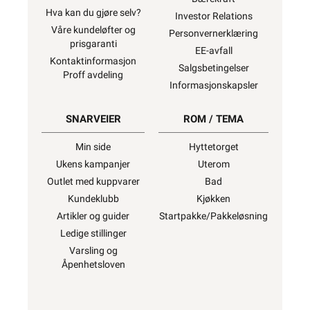
Hva kan du gjøre selv?
Investor Relations
Våre kundeløfter og
Personvernerklæring
prisgaranti
EE-avfall
Kontaktinformasjon
Salgsbetingelser
Proff avdeling
Informasjonskapsler
SNARVEIER
ROM / TEMA
Min side
Hyttetorget
Ukens kampanjer
Uterom
Outlet med kuppvarer
Bad
Kundeklubb
Kjøkken
Artikler og guider
Startpakke/Pakkeløsning
Ledige stillinger
Varsling og
Åpenhetsloven