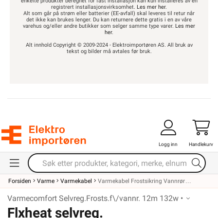
enkelte produkter beregnet for fast installasjon kan kun installeres av en
registrert installasjonsvirksomhet.
Les mer her
.
Alt som går på strøm eller batterier (EE-avfall) skal leveres til retur når
det ikke kan brukes lenger. Du kan returnere dette gratis i en av våre
varehus og/eller andre butikker som selger samme type varer.
Les mer
her
.
Alt innhold Copyright © 2009-2024 - Elektroimportøren AS. All bruk av
tekst og bilder må avtales før bruk.
Logg inn
Handlekurv
Forsiden
Varme
Varmekabel
Varmekabel Frostsikring Vannrør
Varmecomfort Selvreg.Frosts.f\/vannr. 12m 132w •
Flxheat selvreg.