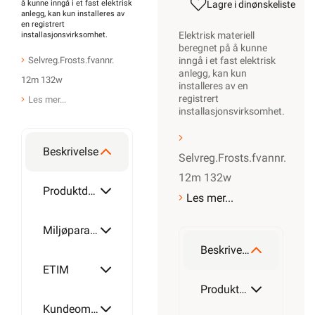
å kunne inngå i et fast elektrisk
Lagre i din
ønskeliste
anlegg, kan kun installeres av
en registrert
Elektrisk materiell
installasjonsvirksomhet
.
beregnet på å kunne
Selvreg.Frosts.fvannr.
inngå i et fast elektrisk
anlegg, kan kun
12m 132w
installeres av en
registrert
Les mer...
installasjonsvirksomhet
.
Beskrivelse
Selvreg.Frosts.fvannr.
12m 132w
Produktdetaljer
Les mer...
Miljøparametere
Beskrivelse
ETIM
Produktdetaljer
Kundeomtale