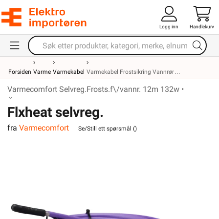
Logg inn
Handlekurv
Forsiden
Varme
Varmekabel
Varmekabel Frostsikring Vannrør
Varmecomfort Selvreg.Frosts.f\/vannr. 12m 132w •
Flxheat selvreg.
fra
Varmecomfort
frostsikringskabel m/term. 13M
Se/Still ett spørsmål (
)
143W