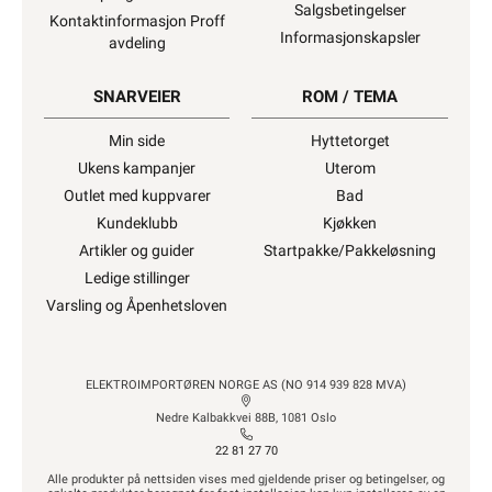
Salgsbetingelser
Kontaktinformasjon Proff
Informasjonskapsler
avdeling
SNARVEIER
ROM / TEMA
Min side
Hyttetorget
Ukens kampanjer
Uterom
Outlet med kuppvarer
Bad
Kundeklubb
Kjøkken
Artikler og guider
Startpakke/Pakkeløsning
Ledige stillinger
Varsling og Åpenhetsloven
ELEKTROIMPORTØREN NORGE AS (NO 914 939 828 MVA)
Nedre Kalbakkvei 88B, 1081 Oslo
22 81 27 70
Alle produkter på nettsiden vises med gjeldende priser og betingelser, og