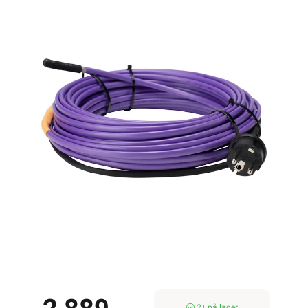
13M 143W
2± på lager