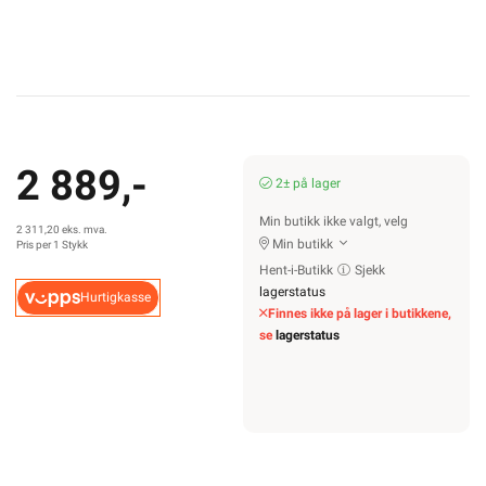
2 889,-
2± på lager
Min butikk ikke valgt, velg
2 311,20 eks. mva.
Min butikk
Pris per 1 Stykk
Hent-i-Butikk
Sjekk
lagerstatus
Hurtigkasse
Finnes ikke på lager i butikkene,
se
lagerstatus