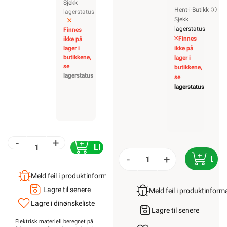
Sjekk
Hent-i-Butikk
lagerstatus
Sjekk
lagerstatus
Finnes
Finnes
ikke på
lager i
ikke på
butikkene,
lager i
se
butikkene,
lagerstatus
se
lagerstatus
-
+
LEGG I HANDLEKURV
-
+
LEG
Meld feil i produktinformasjonen?
Lagre til senere
Meld feil i produktinfor
Lagre i din
ønskeliste
Lagre til senere
Elektrisk materiell beregnet på