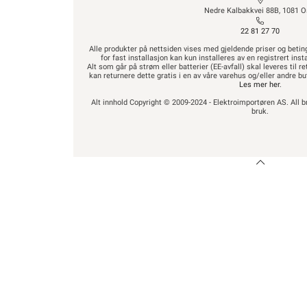
Nedre Kalbakkvei 88B, 1081 O
22 81 27 70
Alle produkter på nettsiden vises med gjeldende priser og betin
for fast installasjon kan kun installeres av en registrert in
Alt som går på strøm eller batterier (EE-avfall) skal leveres til r
kan returnere dette gratis i en av våre varehus og/eller andre 
Les mer her
.
Alt innhold Copyright © 2009-2024 - Elektroimportøren AS. All b
bruk.