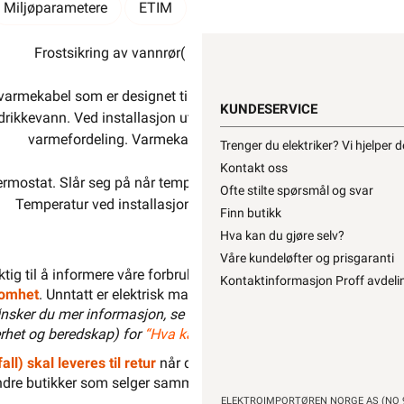
Miljøparametere
ETIM
Kundeomtale
Spørsmål og 
Frostsikring av vannrør( i og på rør) Selvbegrensede 11W
varmekabel som er designet til å yte effektiv frostsikring av rør
KUNDESERVICE
rikkevann. Ved installasjon utvendig på plastrør kan man bruke al
varmefordeling. Varmekabel med termostat og 1,5m lednin
Trenger du elektriker? Vi hjelper 
Kontakt oss
termostat. Slår seg på når temperaturen faller under 3°C og skru
Ofte stilte spørsmål og svar
Temperatur ved installasjon av matten må ikke være under -
Finn butikk
Hva kan du gjøre selv?
Våre kundeløfter og prisgaranti
liktig til å informere våre forbrukere at installasjonsmateriell men
Kontaktinformasjon Proff avdeli
ksomhet
. Unntatt er elektrisk materiell som utelukkende er ment for 
nsker du mer informasjon, se
”Hva kan du gjøre selv?”
, hvor du 
het og beredskap) for
“Hva kan privatpersoner gjøre selv på det
all) skal leveres til retur
når det ikke kan brukes lenger. Du kan r
dre butikker som selger samme type varer.
“Når EE-produkter bli
ELEKTROIMPORTØREN NORGE AS (NO 9