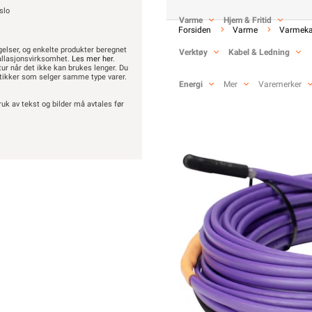
slo
Flxheat selvreg. frostsi
Varme
Hjem & Fritid
Forsiden
Varme
Varmeka
gelser, og enkelte produkter beregnet
Verktøy
Kabel & Ledning
fra
Varmecomfort
Se/Stil
stallasjonsvirksomhet.
Les mer her
.
etur når det ikke kan brukes lenger. Du
butikker som selger samme type varer.
Energi
Mer
Varemerker
ruk av tekst og bilder må avtales før
2 889,-
2 311,20 eks. mva.
Pris per 1 Stykk
Hurtigkasse
2
Min butikk ikke valgt, velg
Min b