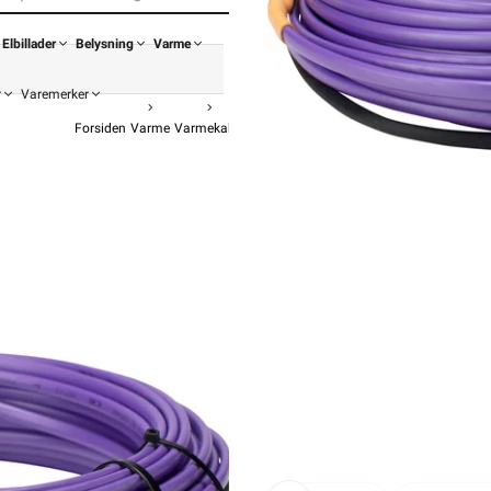
Elbillader
Belysning
Varme
r
Varemerker
Forsiden
Varme
Varmekabel
Varmekabel Frostsikring Vannrør
Varmecomfort
Flxheat selvre
fra
Va
2 889,-
2 311,
Pris
Hurtigkass