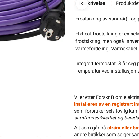
Beskrivelse
Produktdet
Frostsikring av vannrør( i o
Flxheat frostsikring er en se
frostsikring, men også innven
-
+
varmefordeling. Varmekabel 
Integrert termostat. Slår seg
Temperatur ved installasjon
Elektrisk materiell beregnet på
Vi er etter Forskrift om elektr
av en
installeres av en registrert 
som forbruker selv lovlig kan 
Selvreg.Frosts.fvannr. 
samfunnssikkerhet og bereds
Les mer...
Alt som går på
strøm eller bat
andre butikker som selger sa