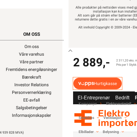
Alle produkter på nettsiden vises med gj
installasjon kan kun installe
Alt som går på strøm eller batterier (EE
returnere dette gratis i en av våre vare
Alt innhold Copyright © 2009-2024 - Ele
OM OSS
SNARVEIER
Om oss
Min side
Våre varehus
Ukens kampanjer
2 889,-
2 311,20 eks. 
Våre partner
Outlet med kuppvare
Pris per 1 Stykk
Fremtidens energiløsninger
Kundeklubb
Bærekraft
Artikler og guider
Hurtigkasse
Investor Relations
Ledige stillinger
Personvernerklæring
Varsling og Åpenhetslo
El-Entreprenør
Bedrift
EE-avfall
Elbillader
Belysning
Varme
Hjem & Fritid
Verktøy
Kabel & Ledning
Kampanjer
Elektromateriell
Salgsbetingelser
Informasjonskapsler
Smarthus
Ventilasjon
rør
Varmecomfort Selvreg.Fro
Elbillader
Belysning
 939 828 MVA)