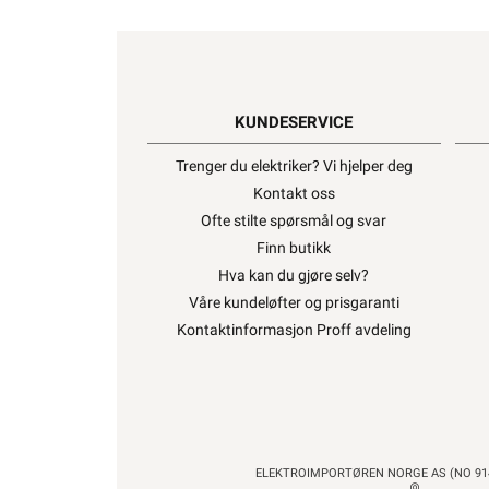
KUNDESERVICE
Trenger du elektriker? Vi hjelper deg
Kontakt oss
Ofte stilte spørsmål og svar
El-Entreprenør
Bedrift
Privat
Partnere
Finn butikk
Hva kan du gjøre selv?
Våre kundeløfter og prisgaranti
Kontaktinformasjon Proff avdeling
Kampanjer
Elektromateriell
Smarthus
Ventilasjon
Forsiden
Varme
Varmekabel
Varmekabel Frostsikring Vann
ELEKTROIMPORTØREN NORGE AS (NO 914