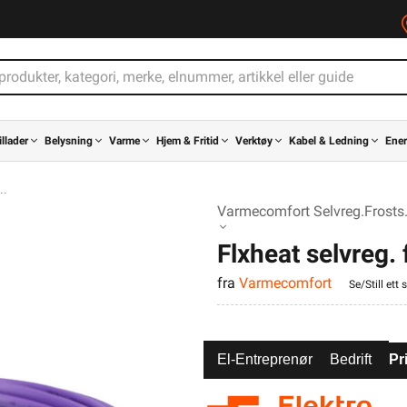
illader
Belysning
Varme
Hjem & Fritid
Verktøy
Kabel & Ledning
Ener
Varmecomfort Selvreg.Frosts
Flxheat selvreg.
fra
Varmecomfort
13M 143W
Se/Still ett
El-Entreprenør
Bedrift
Pr