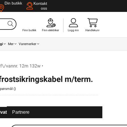
Din butikk
Kontakt
oss
Finn butikk
Finn elektriker
Logg inn
Handlekurv
gi
Mer
Varemerker
.f\/vannr. 12m 132w •
 frostsikringskabel m/term.
 spørsmål (
)
ivat
Partnere