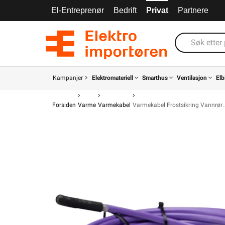
El-Entreprenør
Bedrift
Privat
Partnere
Kampanjer
Elektromateriell
Smarthus
Ventilasjon
Elb
Forsiden
Varme
Varmekabel
Varmekabel Frostsikring Vannrør