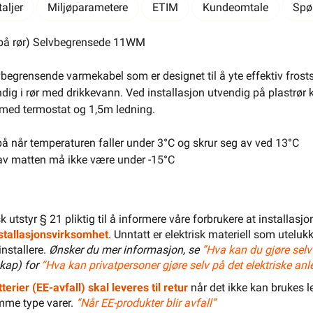
aljer
Miljøparametere
ETIM
Kundeomtale
Spø
g på rør) Selvbegrensede 11WM
lvbegrensende varmekabel som er designet til å yte effektiv frost
dig i rør med drikkevann. Ved installasjon utvendig på plastrør k
med termostat og 1,5m ledning.
LEGG I HANDLEKURV
 på når temperaturen faller under 3°C og skrur seg av ved 13°C
Meld feil i produktinformasjonen?
Lagre til senere
 av matten må ikke være under -15°C
Lagre i din
ønskeliste
 å kunne inngå i et fast elektrisk anlegg, kan kun installeres
isk utstyr § 21 pliktig til å informere våre forbrukere at installas
 registrert installasjonsvirksomhet
.
installasjonsvirksomhet
. Unntatt er elektrisk materiell som utelukk
installere.
Ønsker du mer informasjon, se
”Hva kan du gjøre selv
12m 132w
kap) for
“Hva kan privatpersoner gjøre selv på det elektriske anl
terier (EE-avfall) skal leveres til retur
når det ikke kan brukes le
mme type varer.
“Når EE-produkter blir avfall”