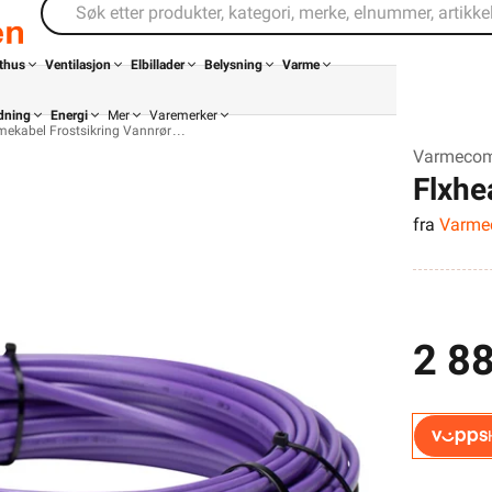
thus
Ventilasjon
Elbillader
Belysning
Varme
dning
Energi
Mer
Varemerker
mekabel Frostsikring Vannrør
Varmecomf
Flxhe
fra
Varme
13M 
2 88
Din butikk
Kontakt
oss