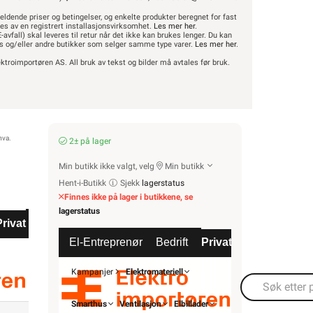
eldende priser og betingelser, og enkelte produkter beregnet for fast
res av en registrert installasjonsvirksomhet.
Les mer her
.
-avfall) skal leveres til retur når det ikke kan brukes lenger. Du kan
hus og/eller andre butikker som selger samme type varer.
Les mer her
.
ktroimportøren AS. All bruk av tekst og bilder må avtales før bruk.
ROM / TEMA
Hyttetorget
Uterom
Din butikk
Kontakt
mva.
r
Bad
2± på lager
oss
Kjøkken
Min butikk ikke valgt, velg
Min butikk
Startpakke/Pakkeløsning
Hent-i-Butikk
Sjekk
lagerstatus
Finnes ikke på lager i butikkene, se
Finn butikk
Finn elektriker
Logg inn
Handlekurv
ven
lagerstatus
Privat
Partnere
Energi
Mer
Varemerker
El-Entreprenør
Bedrift
Privat
Partnere
Kampanjer
Elektromateriell
sts.f\/vannr. 12m 132w •
Smarthus
Ventilasjon
Elbillader