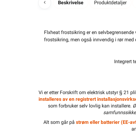
Beskrivelse
Produktdetaljer
Flxheat frostsikring er en selvbegrensende 
frostsikring, men også innvendig i rør med d
Integrert 
Vi er etter Forskrift om elektrisk utstyr § 21 p
installeres av en registrert installasjonsvir
som forbruker selv lovlig kan installere.
Ø
samfunnssikker
Alt som går på
strøm eller batterier (EE-avf
an