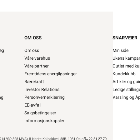
svar
Dokumentasjon
Lagerstatus
M
. Kabelen kan monteres utenpå rør som tradisjonell
OM OSS
SNARVEIER
uteip i hele rørets lengde. Dette vil sikre en god
g.
deg
Om oss
Min side
Våre varehus
Ukens kampan
r seg av ved 13°C
Våre partner
Outlet med ku
15°C
Fremtidens energiløsninger
Kundeklubb
Bærekraft
Artikler og gui
Investor Relations
Ledige stilling
t for å kunne inngå i et fast elektrisk anlegg
kan kun
ng
Personvernerklæring
Varsling og Å
bruk i faste teleinstallasjoner, og elektrisk materiell
EE-avfall
også finner ekstern lenke til dsb (Direktoratet for
Salgsbetingelser
 elektriske anlegget?”
Informasjonskapsler
eturnere dette gratis i en av våre varehus og/eller
r avfall”
14 939 828 MVA)
Nedre Kalbakkvei 88B, 1081 Oslo
22 81 27 70