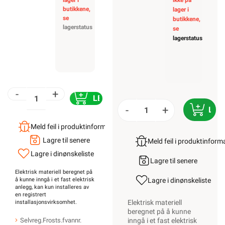
når det ikke kan
brukes lenger. Du
kan returnere
dette gratis i en av
våre varehus
og/eller andre
butikker som
selger samme
type varer.
“Når
EE-produkter blir
avfall”
KUNDESERVICE
Trenger du
elektriker? Vi hjelper
deg
Kontakt oss
Ofte stilte spørsmål