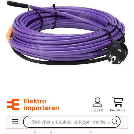
Logg inn
Handlekurv
Forsiden
Varme
Varmekabel
Varmekabel Frostsikring Vannrør