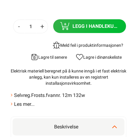
13M 143W
2± på lager