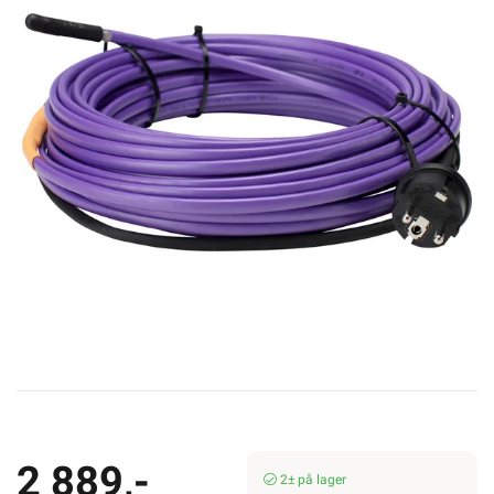
ELEKTROIMPORTØREN NORGE AS (NO 914 939 828 MVA)
Nedre Kalbakkvei 88B, 1081 Oslo
22 81 27 70
Alle produkter på nettsiden vises med gjeldende priser og
betingelser, og enkelte produkter beregnet for fast installasjon
kan kun installeres av en registrert installasjonsvirksomhet.
Les
mer her
.
Alt som går på strøm eller batterier (EE-avfall) skal leveres til
retur når det ikke kan brukes lenger. Du kan returnere dette gratis
i en av våre varehus og/eller andre butikker som selger samme
type varer.
Les mer her
.
Alt innhold Copyright © 2009-2024 - Elektroimportøren AS. All
bruk av tekst og bilder må avtales før bruk.
2 889,-
2± på lager
Min butikk ikke valgt, velg
2 311,20 eks. mva.