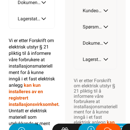
Informasjonskapsler
SNARVEIER
Min side
Ukens
kampanjer
Outlet med
kuppvarer
Kundeklubb
Artikler og
guider
Ledige
stillinger
Varsling og
Åpenhetsloven
ROM / TEMA
Hyttetorget
Uterom