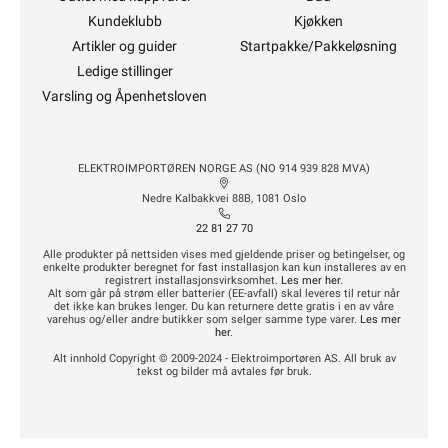
og beredskap) for
“Hva kan privatpersoner gjøre
selv på det elektriske anlegget?”
Alt som går på
strøm eller batterier (EE-avfall)
skal leveres til retur
når det ikke kan brukes
lenger. Du kan returnere dette gratis i en av våre
varehus og/eller andre butikker som selger
samme type varer.
“Når EE-produkter blir avfall”
KUNDESERVICE
OM OSS
Trenger du elektriker? Vi
Om oss
hjelper deg
Våre varehus
Kontakt oss
Våre partner
Ofte stilte spørsmål og
Fremtidens
svar
energiløsninger
Finn butikk
Bærekraft