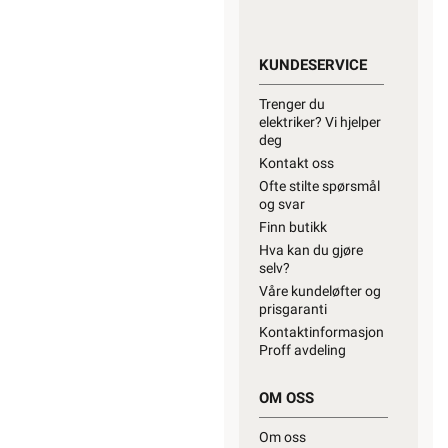
kan returnere
dette gratis i en av
våre varehus
og/eller andre
butikker som
selger samme
type varer.
“Når
EE-produkter blir
avfall”
KUNDESERVICE
Trenger du
elektriker? Vi hjelper
deg
Kontakt oss
Ofte stilte spørsmål
og svar