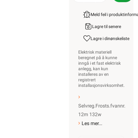
-
+
LEGG
Meld feil i produktinfor
Lagre til senere
Lagre i din
ønskeliste
Elektrisk materiell
beregnet på å kunne
inngå i et fast
elektrisk anlegg, kan
kun installeres av en
registrert
installasjonsvirksomhet
.
Selvreg.Frosts.fvannr.
12m 132w
Les mer...