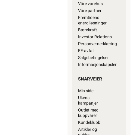
Finn butikk
Hva kan du gjøre
selv?
Våre kundeløfter og
prisgaranti
Kontaktinformasjon
Proff avdeling
OM OSS
Om oss
Våre varehus
Våre partner
Fremtidens
energiløsninger
Bærekraft
Investor Relations
Personvernerklæring
EE-avfall
Salgsbetingelser
Informasjonskapsler