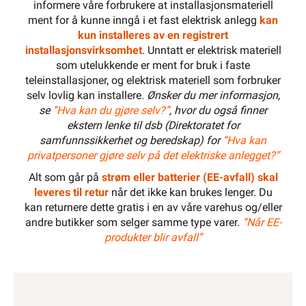
Elektrisk materiell beregnet på å kunne inngå i et fast
elektrisk anlegg, kan kun installeres av en registrert
installasjonsvirksomhet
.
Selvreg.Frosts.fvannr. 12m 132w
Les mer...
Beskrivelse
Produktdetaljer
Miljøparametere
ETIM
Kundeomtale