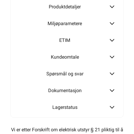
2 889,-
Min butikk ikke valgt, velg
2 311,20 eks. mva.
Min butikk
Pris per 1 Stykk
Hent-i-Butikk
Sjekk
lagerstatus
Hurtigkasse
Finnes ikke på lager i
butikkene, se
lagerstatus
-
+
LEGG I HANDLEKURV
Meld feil i produktinformasjonen?
Lagre til senere
Lagre i din
ønskeliste