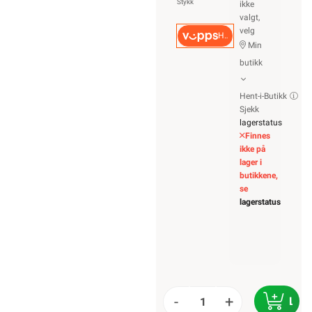
valgt,
Hurtigkasse
velg
Min
butikk
Hent-i-Butikk
Sjekk
lagerstatus
Finnes
ikke
på
lager i
butikkene,
se
lagerstatus