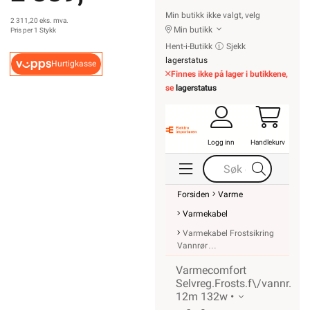
Min butikk
Pris per 1 Stykk
Hent-i-Butikk
Sjekk
lagerstatus
Hurtigkasse
Finnes ikke på lager i
butikkene, se
lagerstatus
Logg inn
Handlekurv
Forsiden
Varme
Varmekabel
Varmekabel
Frostsikring Vannrør
Varmecomfort
Selvreg.Frosts.f\/vannr.
12m 132w •
Flxheat