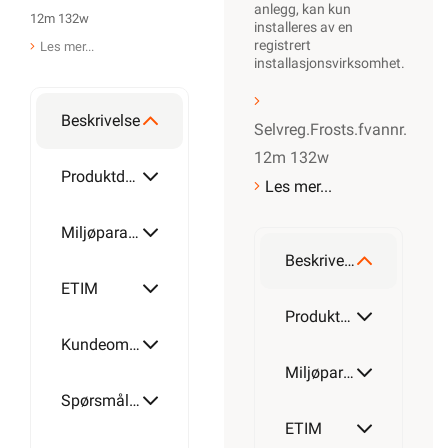
og svar
Finn butikk
Hva kan du gjøre
selv?
Våre kundeløfter og
prisgaranti
Kontaktinformasjon
Proff avdeling
OM OSS
Om oss
Våre varehus
Våre partner
Fremtidens
energiløsninger
Bærekraft
Investor Relations
Personvernerklæring
EE-avfall
Salgsbetingelser