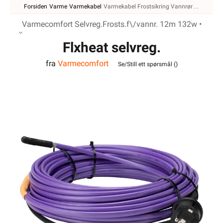
Varmecomfort Selvreg.Frosts.f\/vannr. 12m 132w •
Flxheat selvreg.
fra
Varmecomfort
frostsikringskabel m/term.
Se/Still ett spørsmål (
)
13M 143W