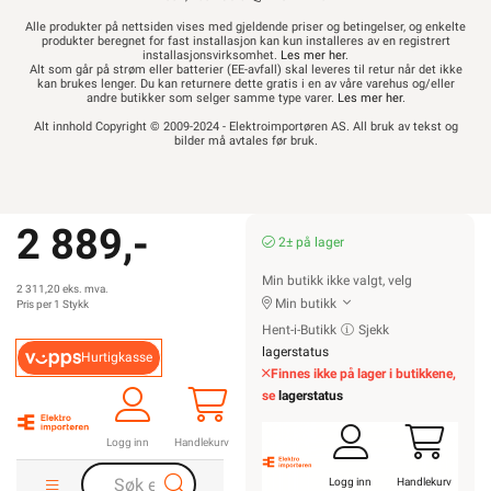
Les mer...
Beskrivelse
Produktdetaljer
Miljøparametere
ETIM
Kundeomtale
Spørsmål og svar
Dokumentasjon