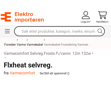
Logg inn
Handlekurv
Forsiden
Varme
Varmekabel
Varmekabel Frostsikring Vannrør
Varmecomfort Selvreg.Frosts.f\/vannr. 12m 132w •
Flxheat selvreg.
fra
Varmecomfort
frostsikringskabel m/term. 13M
Se/Still ett spørsmål (
)
143W