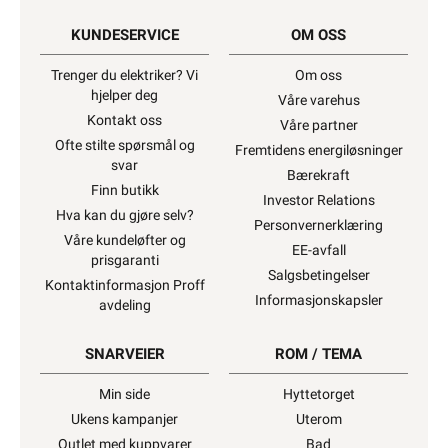
Spørsmål og svar
Dokumentasjon
Lagerstatus
Vi er etter Forskrift om elektrisk utstyr § 21
pliktig til å informere våre forbrukere at
installasjonsmateriell ment for å kunne inngå i
et fast elektrisk anlegg
kan kun installeres av
en registrert installasjonsvirksomhet
. Unntatt
er elektrisk materiell som utelukkende er ment
for bruk i faste teleinstallasjoner, og elektrisk
materiell som forbruker selv lovlig kan
installere.
Ønsker du mer informasjon, se
”Hva
kan du gjøre selv?”
, hvor du også finner ekstern
lenke til dsb (Direktoratet for samfunnssikkerhet