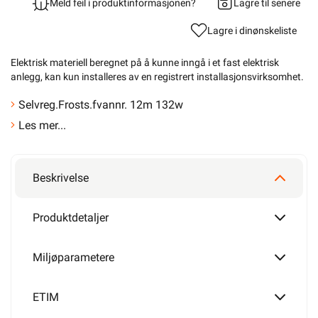
Alt innhold Copyright ©
2009-2024 -
Elektroimportøren AS.
All bruk av tekst og
bilder må avtales før
bruk.
Logg inn
Handlekurv
Forsiden
Varme
Varmekabel
Varmekabel
Frostsikring Vannrør
Varmecomfort
Selvreg.Frosts.f\/vannr.
12m 132w •