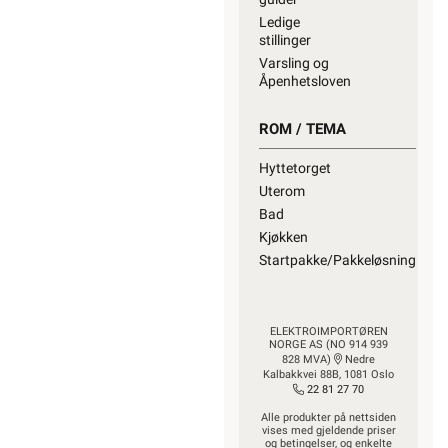
SNARVEIER
Min side
Ukens
kampanjer
Outlet med
kuppvarer
Kundeklubb
Artikler og
guider
Ledige
stillinger
Varsling og
Åpenhetsloven
ROM / TEMA
Hyttetorget
Uterom
Bad