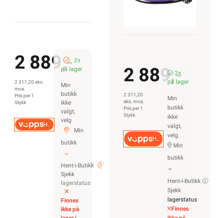
materiell som
forbruker selv
lovlig kan
installere.
Ønsker
du mer
informasjon, se
”Hva kan du gjøre
selv?”
, hvor du
også finner
ekstern lenke til
dsb (Direktoratet
for
samfunnssikkerhet
og beredskap) for
“Hva kan
privatpersoner
gjøre selv på det
elektriske
anlegget?”
Alt som går på
strøm eller
batterier (EE-
avfall) skal
leveres til retur