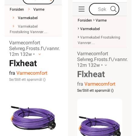
Lagerstatus
Vi er etter Forskrift
om elektrisk utstyr
§ 21 pliktig til å
informere våre
forbrukere at
installasjonsmateriell
ment for å kunne
inngå i et fast
elektrisk anlegg
kan kun
installeres av en
registrert
installasjonsvirksomhet
.
Unntatt er
elektrisk materiell
som utelukkende
er ment for bruk i
faste
teleinstallasjoner,
og elektrisk