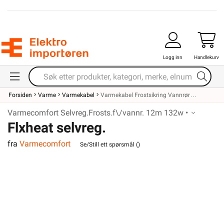
Hva kan du gjøre selv?
Investor Relations
Våre kundeløfter og
Personvernerklæring
prisgaranti
EE-avfall
Kontaktinformasjon
Salgsbetingelser
Proff avdeling
Informasjonskapsler
SNARVEIER
ROM / TEMA
Min side
Hyttetorget
Ukens kampanjer
Uterom
Outlet med kuppvarer
Bad
Kundeklubb
Kjøkken
Artikler og guider
Startpakke/Pakkeløsning
Ledige stillinger
Varsling og
Åpenhetsloven