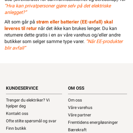
Stykk
butikk
ikke
valgt,
Hurtigkasse
velg
Min
butikk
Hent-i-Butikk
Sjekk
lagerstatus
Finnes
ikke
på
lager i
butikkene,
se
lagerstatus