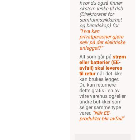
lovlig kan
installere.
Ønsker
du mer
informasjon, se
”Hva kan du gjøre
selv?”
, hvor du
også finner
ekstern lenke til
dsb (Direktoratet
for
samfunnssikkerhet
og beredskap) for
“Hva kan
privatpersoner
gjøre selv på det
elektriske
anlegget?”
Alt som går på
strøm eller
batterier (EE-
avfall) skal
leveres til retur
når det ikke kan
brukes lenger. Du