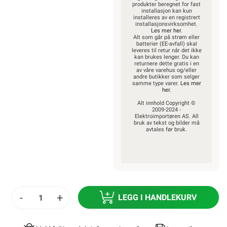
Kjøkken
Startpakke/Pakkeløsning
ELEKTROIMPORTØREN
NORGE AS (NO 914 939
828 MVA)
Nedre
Kalbakkvei 88B, 1081
Oslo
22 81 27 70
Alle produkter på
nettsiden vises med
gjeldende priser og
betingelser, og enkelte
produkter beregnet for
fast installasjon kan
kun installeres av en
registrert
installasjonsvirksomhet.
Les mer her
.
Alt som går på strøm
eller batterier (EE-
avfall) skal leveres til
retur når det ikke kan
brukes lenger. Du kan
returnere dette gratis i
en av våre varehus
og/eller andre butikker
som selger samme
type varer.
Les mer her
.