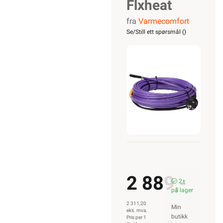
fra
Varmecomfort
selvreg.
frostsikringska
Se/Still ett spørsmål (
)
m/term.
13M
143W
2 889,-
2±
på
lager
2 311,20
eks. mva.
Min
Pris per 1
Stykk
butikk
ikke