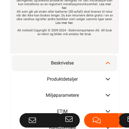
betingelser, og enkelte produkter beregnet for fast installasjon kan
kun installeres av en registrert installasjonsvirksomhet.
Les mer
her
.
Alt som går på strøm eller batterier (EE-avfall) skal leveres til retur
når det ikke kan brukes lenger. Du kan returnere dette gratis i en av
våre varehus og/eller andre butikker som selger samme type varer.
Les mer her
.
Alt innhold Copyright © 2009-2024 - Elektroimportøren AS. All bruk
av tekst og bilder må avtales før bruk.
Beskrivelse
Produktdetaljer
Miljøparametere
ETIM
Kundeomtale