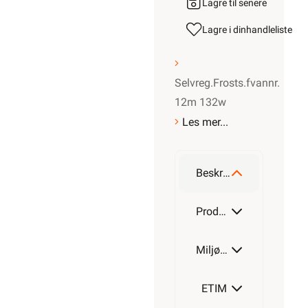
Lagre til senere
Lagre i din
handleliste
Selvreg.Frosts.fvannr.
12m 132w
Les mer...
Beskrivelse
Produktdetaljer
Miljøparametere
ETIM