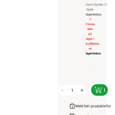
Hent-i-Butikk
Sjekk
lagerstatus
Finnes
ikke
på
lager i
butikkene,
se
lagerstatus
-
+
LEGG 
Meld feil i produktinfor