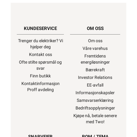
KUNDESERVICE
OM OSS
Trenger du elektriker? Vi
Om oss
hjelper deg
Våre varehus
Kontakt oss
Fremtidens
Ofte stilte spørsmål og
energiløsninger
svar
Bærekraft
Finn butikk
Investor Relations
Kontaktinformasjon
EE-avfall
Proff avdeling
Informasjonskapsler
Samsvarserklæring
Bedriftsopplysninger
Kjøpe nå, betale senere
med Two!
SNARVEIER
ROM / TEMA