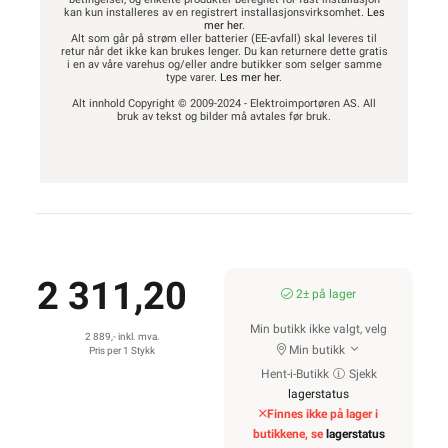
kan kun installeres av en registrert installasjonsvirksomhet.
Les
mer her
.
Alt som går på strøm eller batterier (EE-avfall) skal leveres til
retur når det ikke kan brukes lenger. Du kan returnere dette gratis
i en av våre varehus og/eller andre butikker som selger samme
type varer.
Les mer her
.
Alt innhold Copyright © 2009-2024 - Elektroimportøren AS. All
bruk av tekst og bilder må avtales før bruk.
2 311,20
2± på lager
Min butikk ikke valgt, velg
2 889,- inkl. mva.
Min butikk
Pris per 1 Stykk
Hent-i-Butikk
Sjekk
lagerstatus
Finnes ikke på lager i
butikkene, se
lagerstatus