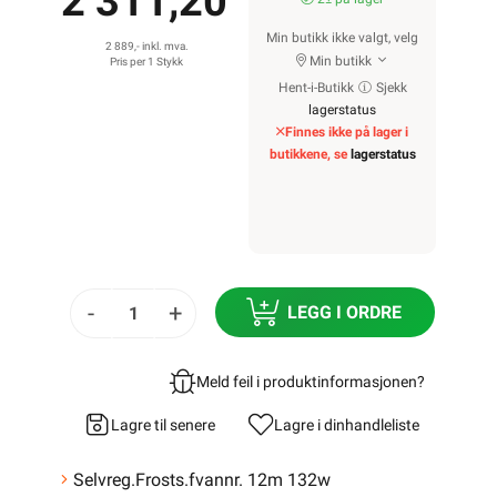
2 311,20
Min butikk ikke valgt, velg
2 889,- inkl. mva.
Min butikk
Pris per 1 Stykk
Hent-i-Butikk
Sjekk
lagerstatus
Finnes ikke på lager i
butikkene, se
lagerstatus
-
+
LEGG I ORDRE
Meld feil i produktinformasjonen?
Lagre til senere
Lagre i din
handleliste
Selvreg.Frosts.fvannr. 12m 132w