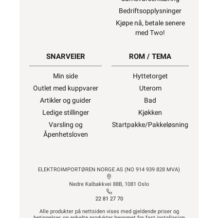
Bedriftsopplysninger
Kjøpe nå, betale senere
med Two!
SNARVEIER
ROM / TEMA
Min side
Hyttetorget
Outlet med kuppvarer
Uterom
Artikler og guider
Bad
Ledige stillinger
Kjøkken
Varsling og
Startpakke/Pakkeløsning
Åpenhetsloven
ELEKTROIMPORTØREN NORGE AS (NO 914 939 828 MVA)
Nedre Kalbakkvei 88B, 1081 Oslo
22 81 27 70
Alle produkter på nettsiden vises med gjeldende priser og
betingelser, og enkelte produkter beregnet for fast installasjon