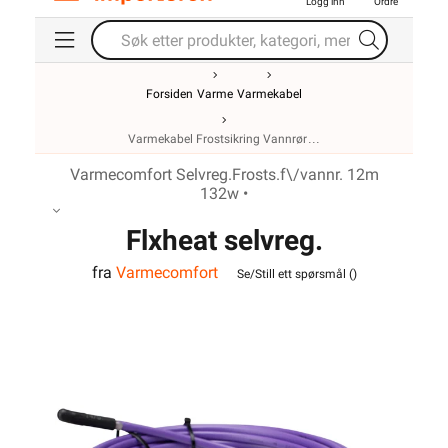
Logg inn
Ordre
Forsiden
Varme
Varmekabel
Varmekabel Frostsikring Vannrør
Varmecomfort Selvreg.Frosts.f\/vannr. 12m
132w •
Flxheat selvreg.
fra
Varmecomfort
frostsikringskabel m/term.
Se/Still ett spørsmål (
)
13M 143W