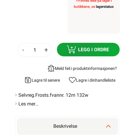
Finnes ikke på lager i
butikkene, se
lagerstatus
-
+
LEGG I ORDRE
Meld feil i produktinformasjonen?
Lagre til senere
Lagre i din
handleliste
Selvreg.Frosts.fvannr. 12m 132w
Les mer...
Beskrivelse