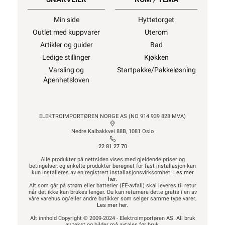
Min side
Hyttetorget
Outlet med kuppvarer
Uterom
Artikler og guider
Bad
Ledige stillinger
Kjøkken
Varsling og
Startpakke/Pakkeløsning
Åpenhetsloven
ELEKTROIMPORTØREN NORGE AS (NO 914 939 828 MVA)
Nedre Kalbakkvei 88B, 1081 Oslo
22 81 27 70
Alle produkter på nettsiden vises med gjeldende priser og
betingelser, og enkelte produkter beregnet for fast installasjon kan
kun installeres av en registrert installasjonsvirksomhet.
Les mer
her
.
Alt som går på strøm eller batterier (EE-avfall) skal leveres til retur
når det ikke kan brukes lenger. Du kan returnere dette gratis i en av
våre varehus og/eller andre butikker som selger samme type varer.
Les mer her
.
Alt innhold Copyright © 2009-2024 - Elektroimportøren AS. All bruk
av tekst og bilder må avtales før bruk.