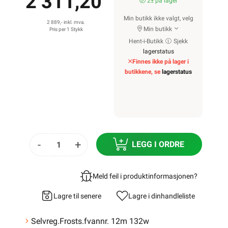
2 311,20
2± på lager
Min butikk ikke valgt, velg
2 889,- inkl. mva.
Min butikk
Pris per 1 Stykk
Hent-i-Butikk
Sjekk
lagerstatus
Finnes ikke på lager i
butikkene, se
lagerstatus
-
+
LEGG I ORDRE
Meld feil i produktinformasjonen?
Lagre til senere
Lagre i din
handleliste
Selvreg.Frosts.fvannr. 12m 132w