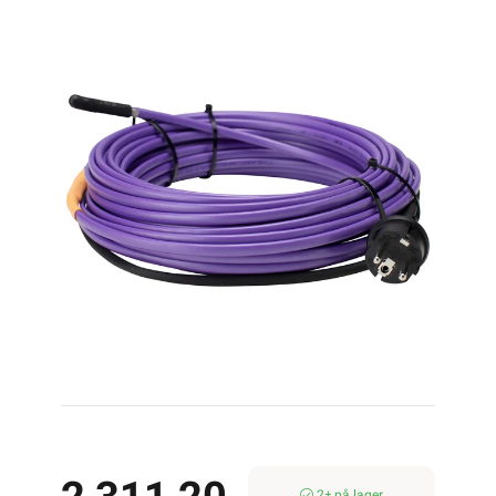
13M 143W
2± på lager