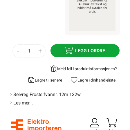
Elektroimportøren AS.
All bruk av tekst og
bilder må avtales før
bruk.
-
+
LEGG I ORDRE
Meld feil i produktinformasjonen?
Lagre til senere
Lagre i din
handleliste
Selvreg.Frosts.fvannr. 12m 132w
Les mer...