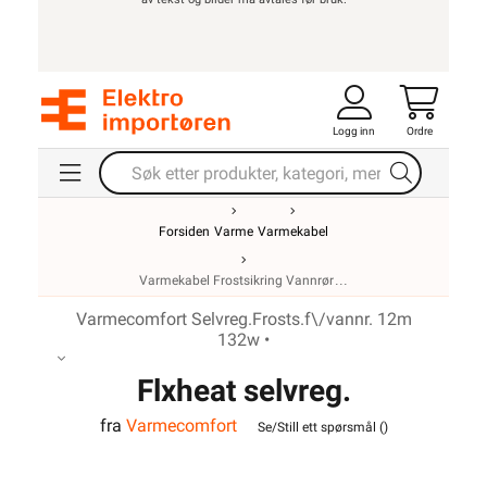
Logg inn
Ordre
Forsiden
Varme
Varmekabel
Varmekabel Frostsikring Vannrør
Varmecomfort Selvreg.Frosts.f\/vannr. 12m
132w •
Flxheat selvreg.
fra
Varmecomfort
frostsikringskabel m/term.
Se/Still ett spørsmål (
)
13M 143W