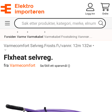
Logg inn
Ordre
Forsiden
Varme
Varmekabel
Varmekabel Frostsikring Vannrør
Varmecomfort Selvreg.Frosts.f\/vannr. 12m 132w •
Flxheat selvreg.
fra
Varmecomfort
frostsikringskabel m/term. 13M
Se/Still ett spørsmål (
)
143W