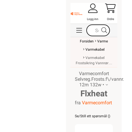
Logg inn
Ordre
Forsiden
Varme
Varmekabel
Varmekabel
Frostsikring Vannrør
Varmecomfort
Selvreg.Frosts.f\/vannr.
12m 132w •
Flxheat
fra
Varmecomfort
selvreg.
frostsikringska
Se/Still ett spørsmål (
)
m/term.