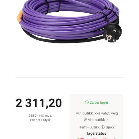
2 311,20
2± på lager
Min butikk ikke valgt, velg
2 889,- inkl. mva.
Min butikk
Pris per 1 Stykk
Hent-i-Butikk
Sjekk
lagerstatus