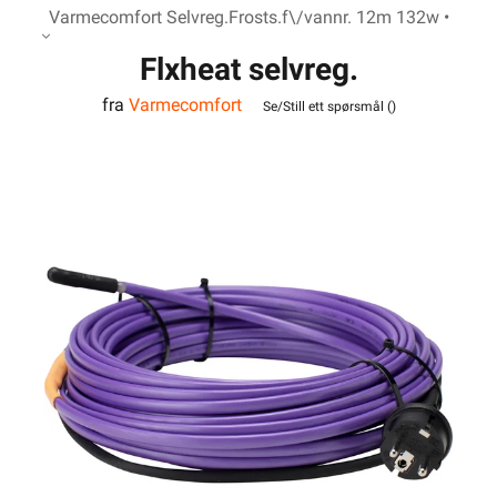
Varmecomfort Selvreg.Frosts.f\/vannr. 12m 132w •
Flxheat selvreg.
fra
Varmecomfort
frostsikringskabel m/term.
Se/Still ett spørsmål (
)
13M 143W