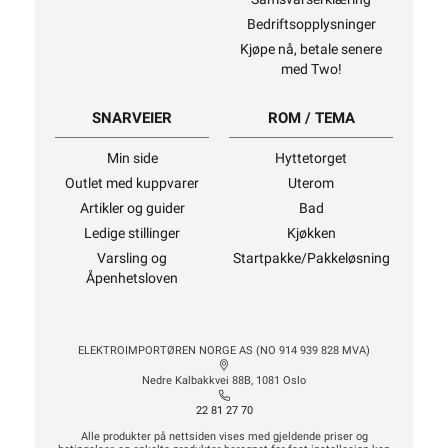
Bedriftsopplysninger
Kjøpe nå, betale senere
med Two!
SNARVEIER
ROM / TEMA
Min side
Hyttetorget
Outlet med kuppvarer
Uterom
Artikler og guider
Bad
Ledige stillinger
Kjøkken
Varsling og
Startpakke/Pakkeløsning
Åpenhetsloven
ELEKTROIMPORTØREN NORGE AS (NO 914 939 828 MVA)
Nedre Kalbakkvei 88B, 1081 Oslo
22 81 27 70
Alle produkter på nettsiden vises med gjeldende priser og