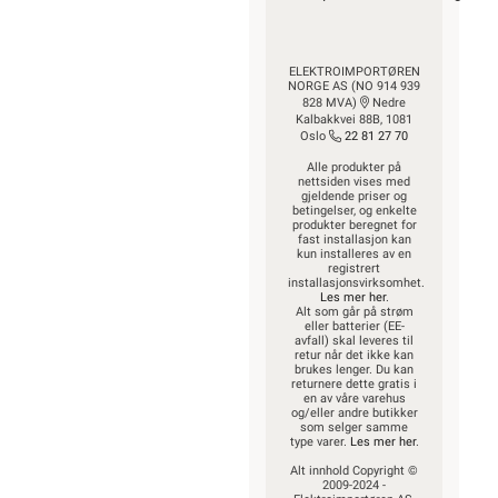
ELEKTROIMPORTØREN
NORGE AS (NO 914 939
828 MVA)
Nedre
Kalbakkvei 88B, 1081
Oslo
22 81 27 70
Alle produkter på
nettsiden vises med
gjeldende priser og
betingelser, og enkelte
produkter beregnet for
fast installasjon kan
kun installeres av en
registrert
installasjonsvirksomhet.
Les mer her
.
Alt som går på strøm
eller batterier (EE-
avfall) skal leveres til
retur når det ikke kan
brukes lenger. Du kan
returnere dette gratis i
en av våre varehus
og/eller andre butikker
som selger samme
type varer.
Les mer her
.
Alt innhold Copyright ©
2009-2024 -