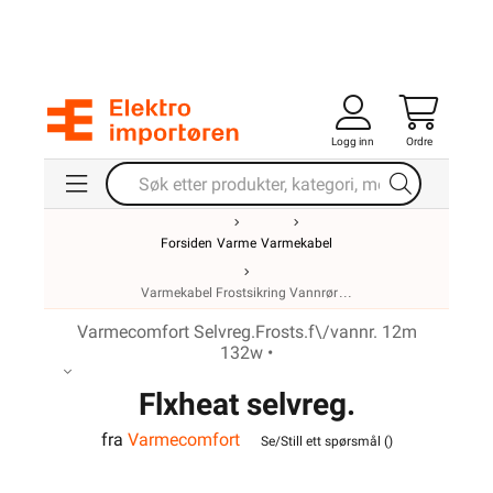
Logg inn
Ordre
Forsiden
Varme
Varmekabel
Varmekabel Frostsikring Vannrør
Varmecomfort Selvreg.Frosts.f\/vannr. 12m
132w •
Flxheat selvreg.
fra
Varmecomfort
frostsikringskabel m/term.
Se/Still ett spørsmål (
)