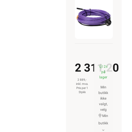
13M
143W
2 311,20
2±
på
lager
2 889,-
inkl. mva.
Min
Pris per 1
Stykk
butikk
ikke
valgt,
velg
Min
butikk