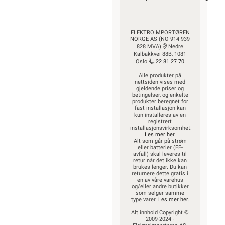
ELEKTROIMPORTØREN
NORGE AS (NO 914 939
828 MVA)
Nedre
Kalbakkvei 88B, 1081
Oslo
22 81 27 70
Alle produkter på
nettsiden vises med
gjeldende priser og
betingelser, og enkelte
produkter beregnet for
fast installasjon kan
kun installeres av en
registrert
installasjonsvirksomhet.
Les mer her
.
Alt som går på strøm
eller batterier (EE-
avfall) skal leveres til
retur når det ikke kan
brukes lenger. Du kan
returnere dette gratis i
en av våre varehus
og/eller andre butikker
som selger samme
type varer.
Les mer her
.
Alt innhold Copyright ©
2009-2024 -