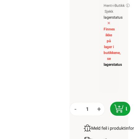
Hent-i-Butikk
Sjekk
lagerstatus
Finnes
ikke
på
lager i
butikkene,
se
lagerstatus
-
+
LEGG 
Meld feil i produktinfor