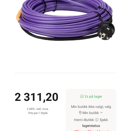
2 311,20
2± på lager
Min butikk ikke valgt, velg
2 889,- inkl. mva.
Min butikk
Pris per 1 Stykk
Hent-i-Butikk
Sjekk
lagerstatus