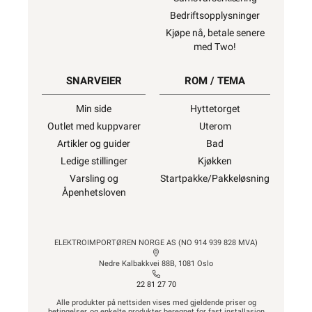
Bedriftsopplysninger
Kjøpe nå, betale senere
med Two!
SNARVEIER
ROM / TEMA
Min side
Hyttetorget
Outlet med kuppvarer
Uterom
Artikler og guider
Bad
Ledige stillinger
Kjøkken
Varsling og
Startpakke/Pakkeløsning
Åpenhetsloven
ELEKTROIMPORTØREN NORGE AS (NO 914 939 828 MVA)
Nedre Kalbakkvei 88B, 1081 Oslo
22 81 27 70
Alle produkter på nettsiden vises med gjeldende priser og
betingelser, og enkelte produkter beregnet for fast installasjon