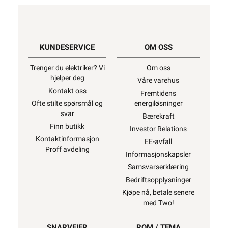
KUNDESERVICE
OM OSS
Trenger du elektriker? Vi
Om oss
hjelper deg
Våre varehus
Kontakt oss
Fremtidens
Ofte stilte spørsmål og
energiløsninger
svar
Bærekraft
Finn butikk
Investor Relations
Kontaktinformasjon
EE-avfall
Proff avdeling
Informasjonskapsler
Samsvarserklæring
Bedriftsopplysninger
Kjøpe nå, betale senere
med Two!
SNARVEIER
ROM / TEMA