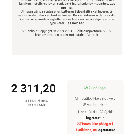
kan kun installeres av en registrert installasjonsvirksomhet.
Les
mer her
.
Alt som går på strøm eller batterier (EE-avfall) skal leveres til
retur når det ikke kan brukes lenger. Du kan returnere dette gratis
i en av våre varehus og/eller andre butikker som selger samme
type varer.
Les mer her
.
Alt innhold Copyright © 2009-2024 - Elektroimportøren AS. All
bruk av tekst og bilder må avtales før bruk.
2 311,20
2± på lager
Min butikk ikke valgt, velg
2 889,- inkl. mva.
Min butikk
Pris per 1 Stykk
Hent-i-Butikk
Sjekk
lagerstatus
Finnes ikke på lager i
butikkene, se
lagerstatus