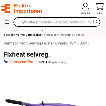
Logg inn
Ordre
Forsiden
Varme
Varmekabel
Varmekabel Frostsikring Vannrør
Varmecomfort Selvreg.Frosts.f\/vannr. 12m 132w •
Flxheat selvreg.
fra
Varmecomfort
frostsikringskabel m/term. 13M
Se/Still ett spørsmål (
)
143W