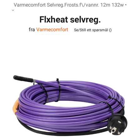
Varmecomfort Selvreg.Frosts.f\/vannr. 12m 132w •
Flxheat selvreg.
fra
Varmecomfort
frostsikringskabel m/term.
Se/Still ett spørsmål (
)
13M 143W