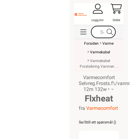
Logg inn
Ordre
Forsiden
Varme
Varmekabel
Varmekabel
Frostsikring Vannrør
Varmecomfort
Selvreg.Frosts.f\/vannr.
12m 132w •
Flxheat
fra
Varmecomfort
selvreg.
frostsikringska
Se/Still ett spørsmål (
)
m/term.