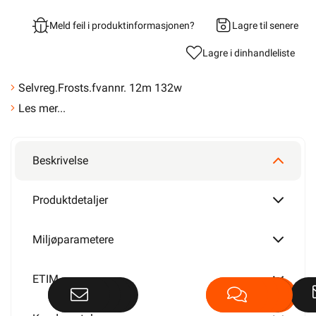
Meld feil i produktinformasjonen?
Lagre til senere
Lagre i din
handleliste
Selvreg.Frosts.fvannr. 12m 132w
Les mer...
Beskrivelse
Produktdetaljer
Miljøparametere
ETIM