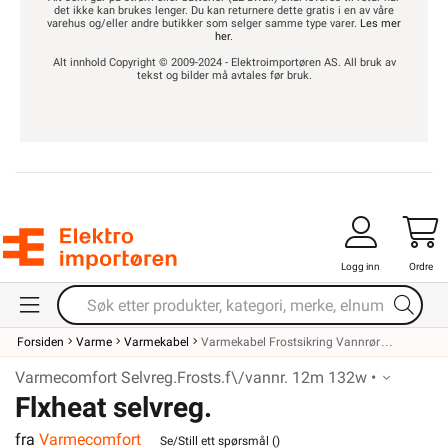
det ikke kan brukes lenger. Du kan returnere dette gratis i en av våre
varehus og/eller andre butikker som selger samme type varer.
Les mer
her
.
Alt innhold Copyright © 2009-2024 - Elektroimportøren AS. All bruk av
tekst og bilder må avtales før bruk.
Logg inn
Ordre
Forsiden
Varme
Varmekabel
Varmekabel Frostsikring Vannrør
Varmecomfort Selvreg.Frosts.f\/vannr. 12m 132w •
Flxheat selvreg.
fra
Varmecomfort
Se/Still ett spørsmål (
)