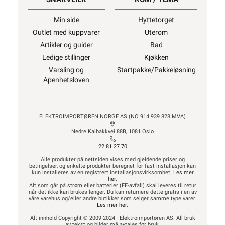
Min side
Hyttetorget
Outlet med kuppvarer
Uterom
Artikler og guider
Bad
Ledige stillinger
Kjøkken
Varsling og
Startpakke/Pakkeløsning
Åpenhetsloven
ELEKTROIMPORTØREN NORGE AS (NO 914 939 828 MVA)
Nedre Kalbakkvei 88B, 1081 Oslo
22 81 27 70
Alle produkter på nettsiden vises med gjeldende priser og
betingelser, og enkelte produkter beregnet for fast installasjon kan
kun installeres av en registrert installasjonsvirksomhet.
Les mer
her
.
Alt som går på strøm eller batterier (EE-avfall) skal leveres til retur
når det ikke kan brukes lenger. Du kan returnere dette gratis i en av
våre varehus og/eller andre butikker som selger samme type varer.
Les mer her
.
Alt innhold Copyright © 2009-2024 - Elektroimportøren AS. All bruk
av tekst og bilder må avtales før bruk.