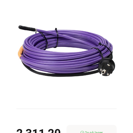
13M 143W
2± på lager