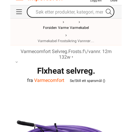
Logg inn
Ordre
Forsiden
Varme
Varmekabel
Varmekabel Frostsikring Vannrør
Varmecomfort Selvreg.Frosts.f\/vannr. 12m
132w •
Flxheat selvreg.
fra
Varmecomfort
frostsikringskabel m/term.
Se/Still ett spørsmål (
)
13M 143W