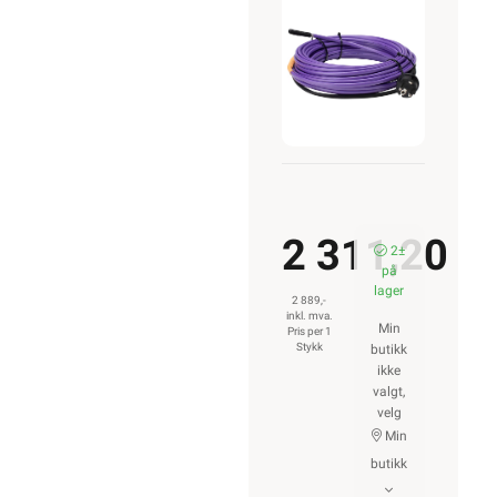
13M
143W
2 311,20
2±
på
lager
2 889,-
inkl. mva.
Min
Pris per 1
Stykk
butikk
ikke
valgt,
velg
Min
butikk