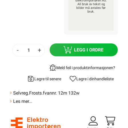
Elektroimportøren AS.
All bruk av tekst og
bilder må avtales før
bruk.
-
+
LEGG I ORDRE
Meld feil i produktinformasjonen?
Lagre til senere
Lagre i din
handleliste
Selvreg.Frosts.fvannr. 12m 132w
Les mer...