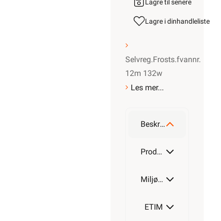
Lagre til senere
Lagre i din
handleliste
Selvreg.Frosts.fvannr.
12m 132w
Les mer...
Beskrivelse
Produktdetaljer
Miljøparametere
ETIM