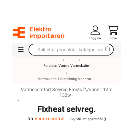
Logg inn
Ordre
Forsiden
Varme
Varmekabel
Varmekabel Frostsikring Vannrør
Varmecomfort Selvreg.Frosts.f\/vannr. 12m
132w •
Flxheat selvreg.
fra
Varmecomfort
frostsikringskabel m/term.
Se/Still ett spørsmål (
)