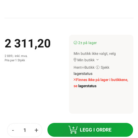
2 311,20
2± på lager
Min butikk ikke valgt, velg
2 889,- inkl. mva.
Min butikk
Pris per 1 Stykk
Hent-i-Butikk
Sjekk
lagerstatus
Finnes ikke på lager i butikkene,
se
lagerstatus
-
+
LEGG I ORDRE