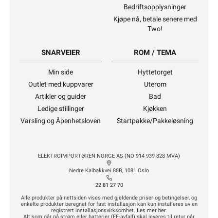
Bedriftsopplysninger
Kjøpe nå, betale senere med
Two!
SNARVEIER
ROM / TEMA
Min side
Hyttetorget
Outlet med kuppvarer
Uterom
Artikler og guider
Bad
Ledige stillinger
Kjøkken
Varsling og Åpenhetsloven
Startpakke/Pakkeløsning
ELEKTROIMPORTØREN NORGE AS (NO 914 939 828 MVA)
Nedre Kalbakkvei 88B, 1081 Oslo
22 81 27 70
Alle produkter på nettsiden vises med gjeldende priser og betingelser, og
enkelte produkter beregnet for fast installasjon kan kun installeres av en
registrert installasjonsvirksomhet.
Les mer her
.
Alt som går på strøm eller batterier (EE-avfall) skal leveres til retur når