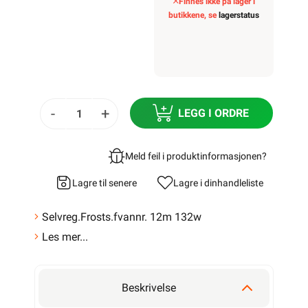
Finnes ikke på lager i
butikkene, se
lagerstatus
-
+
LEGG I ORDRE
Meld feil i produktinformasjonen?
Lagre til senere
Lagre i din
handleliste
Selvreg.Frosts.fvannr. 12m 132w
Les mer...
Beskrivelse